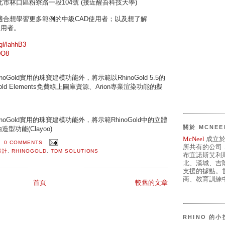
林口區粉寮路一段104號 (接近醒吾科技大學)
適合想學習更多範例的中級CAD使用者；以及想了解
使用者。
.gl/lahhB3
20O8
inoGold實用的珠寶建模功能外，將示範以RhinoGold 5.5的
ld Elements免費線上圖庫資源、Arion專業渲染功能的擬
hinoGold實用的珠寶建模功能外，將示範RhinoGold中的立體
關於 MCNEE
造型功能(Clayoo)
McNeel
成立於
0 COMMENTS
所共有的公司
設計
,
RHINOGOLD
,
TDM SOLUTIONS
布宜諾斯艾利
北、漢城、吉
支援的據點。世
商、教育訓練中
首頁
較舊的文章
RHINO 的