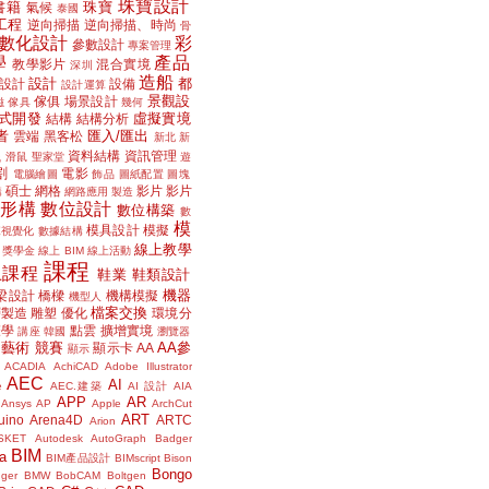
珠寶設計
書籍
珠寶
氣候
泰國
工程
逆向掃描
逆向掃描、時尚
骨
數化設計
彩
參數設計
專案管理
學
產品
教學影片
混合實境
深圳
造船
設計
都
設計
設備
設計運算
景觀設
傢俱
場景設計
磁
傢具
幾何
式開發
虛擬實境
結構
結構分析
者
匯入/匯出
雲端
黑客松
新北
新
議
資料結構
資訊管理
滑鼠
聖家堂
遊
割
電影
電腦繪圖
飾品
圖紙配置
圖塊
碩士
網格
影片
影片
講
網路應用
製造
位形構
數位設計
數位構築
數
模
模具設計
模擬
據視覺化
數據結構
線上教學
獎學金
線上 BIM
線上活動
課程
上課程
鞋業
鞋類設計
機器
梁設計
橋樑
機構模擬
機型人
檔案交換
層製造
雕塑
優化
環境分
聲學
點雲
擴增實境
講座
韓國
瀏覽器
藝術
競賽
AA參
顯示卡
AA
顯示
ACADIA
AchiCAD
Adobe Illustrator
AEC
AI
e
AEC.建築
AI 設計
AIA
APP
AR
Ansys
AP
Apple
ArchCut
ART
uino
Arena4D
ARTC
Arion
SKET
Autodesk
AutoGraph
Badger
BIM
a
BIM產品設計
BIMscript
Bison
Bongo
nger
BMW
BobCAM
Boltgen