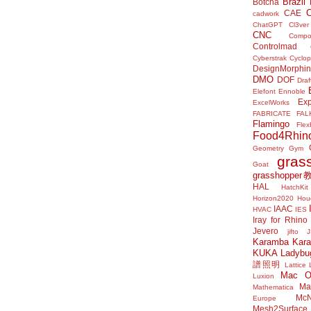
Brazil
Botcha
CAE
cadwork
ChatGPT
Cl3ver
CNC
Compo
Controlmad
Cyberstrak
Cyclop
DesignMorphi
DMO
DOF
Draf
Elefont
Ennoble
Exp
ExcelWorks
FABRICATE
FAL
Flamingo
Flex
Food4Rhin
Geometry Gym
gras
Goat
grasshoppe
HAL
HatchKit
Horizon2020
Houd
IAAC
HVAC
IES
Iray for Rhino
Jevero
jifto
Karamba
Kar
KUKA
Ladybu
譜照明
Lattice
Mac 
Luxion
Mat
Mathematica
McN
Europe
Mesh2Surface