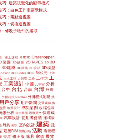
技巧: 建築視覺化的顯示模式
技巧：白色工作室顯示模式
技巧：兩點透視圖
技巧：切換透視圖
小技巧：修改子物件的選取
Grasshopper
計
線上課程
GJD3D
2D製圖
2SHAPES
3D
2D繪圖
3D
3D建模
3D模型
3D掃描
3D設計
64位元
nexion
3DRudder
3Dxu
上海
載
工
工作坊
土木工程
大師課
工作
工業設計
中國
分析
營
元宇宙
台北
台灣
台中
台南
工
外掛
外掛程式彩現
永
外掛程式 Panther
用戶分享
用戶新聞
交通運輸
仿
成功案例
地景
收縮包裝
地景設計
快速成
元素分析
自由曲面
西班牙文
汽車設計
使用者會議
拓樸最
車
建築
室內設計
玩具
建
擬
南投
活動
型
建築BIM
看圖程
架構分析
修正版
家具
家俱
展覽
香港
樂