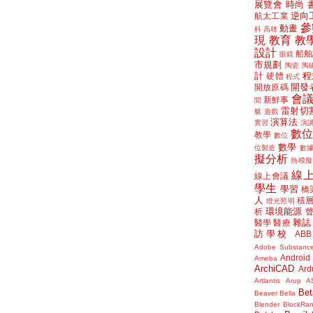
展覽會
時尚
逆向
航太工業
參
動畫
科
高雄
現
教育
教
設計
船舶
眼鏡
市規劃
陶瓷
陶
計
程
硬體
程式
開發
開放原碼
會
新鮮事
聞
雷射切
艇
遊戲
演算法
實習
演
數
教學
數位
數學
位製造
數
擬分析
熱模擬
線
線上會議
學生
學習
橋
人
積
燈光照明
環境能源
析
雜誌
醫學
醫療
訪學校
ABB
Adobe Substanc
Android
Ameba
ArchiCAD
Ard
Artlantis
Arup
A
Bet
Beaver
Bella
Blender
BlockRa