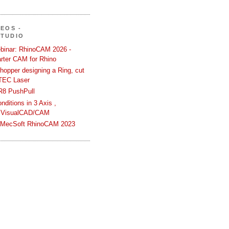
DEOS -
STUDIO
binar: RhinoCAM 2026 -
rter CAM for Rhino
hopper designing a Ring, cut
TEC Laser
R8 PushPull
ditions in 3 Axis ,
 VisualCAD/CAM
n MecSoft RhinoCAM 2023