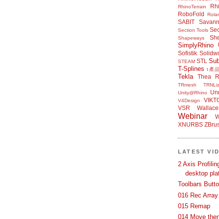
Rh
RhinoTerrain
RoboFold
Rola
SABIT
Savan
Sec
Section Tools
Sh
Shapeways
SimplyRhino 
Sofistik
Solidw
Su
STL
STEAM
T-Splines
t產
Tekla
Thea R
TRmesh
TRNLiz
Unr
Unity@Rhino
VIKT
V4Design
VSR
Wallace
Webinar
W
XNURBS
ZBru
LATEST VI
2 Axis Profili
desktop pla
Toolbars Butt
016 Rec Array
015 Remap
014 Move then