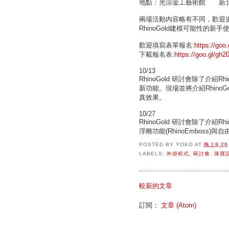
地點：光淙金工藝術館 新北市
兩場活動內容略有不同，歡迎
RhinoGold建模可能性的新手
歡迎填寫表單報名:
https://goo
下載報名表:
https://goo.gl/gh
10/13
RhinoGold 研討會除了介紹Rh
新功能。現場並將介紹RhinoGo
真效果。
10/27
RhinoGold 研討會除了介紹R
浮雕功能(RhinoEmboss)與自由
POSTED BY
YOKO
AT
晚上8:26
LABELS:
外掛程式
,
研討會
,
珠寶
較新的文章
訂閱：
文章 (Atom)