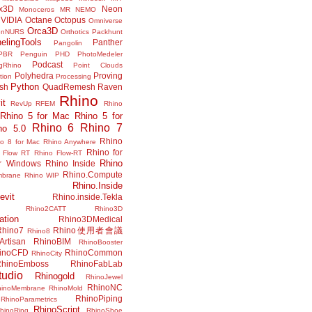
x3D
Neon
Monoceros
MR
NEMO
VIDIA
Octane
Octopus
Omniverse
Orca3D
enNURS
Orthotics
Packhunt
elingTools
Panther
Pangolin
PBR
Penguin
PHD
PhotoMedeler
Podcast
ngRhino
Point Clouds
Polyhedra
Proving
tion
Processing
Python
ish
QuadRemesh
Raven
Rhino
it
RevUp
RFEM
Rhino
Rhino 5 for Mac
Rhino 5 for
Rhino 6
Rhino 7
no 5.0
Rhino
no 8 for Mac
Rhino Anywhere
Rhino for
 Flow RT
Rhino Flow-RT
Rhino
or Windows
Rhino Inside
Rhino.Compute
mbrane
Rhino WIP
Rhino.Inside
evit
Rhino.inside.Tekla
Rhino2CATT
Rhino3D
ation
Rhino3DMedical
Rhino7
Rhino使用者會議
Rhino8
Artisan
RhinoBIM
RhinoBooster
inoCFD
RhinoCommon
RhinoCity
hinoEmboss
RhinoFabLab
udio
Rhinogold
RhinoJewel
RhinoNC
hinoMembrane
RhinoMold
RhinoPiping
RhinoParametrics
RhinoScript
hinoRing
RhinoShoe