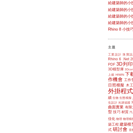
給建築師的小
給建築師的小
給建築師的小
給建築師的小
Rhino 8 
主題
工業設計
珠寶設
Rhino 6
.Net
3D列印
PDF
3D模型庫
3Dcon
下
上銀 HIWIN
作機會
工作
日照模擬
木
外掛程式
續
生物
生態模擬
生設計
光跡追蹤
曲面實業
有限
型
技巧
材質
汽
佳化
物理
物理模
建築模
築工程
研討會
式
音