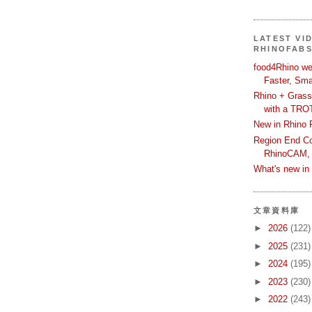
LATEST VI
RHINOFAB
food4Rhino we
Faster, Sma
Rhino + Grass
with a TRO
New in Rhino 
Region End Con
RhinoCAM,
What's new i
文章資料庫
►
2026
(122)
►
2025
(231)
►
2024
(195)
►
2023
(230)
►
2022
(243)