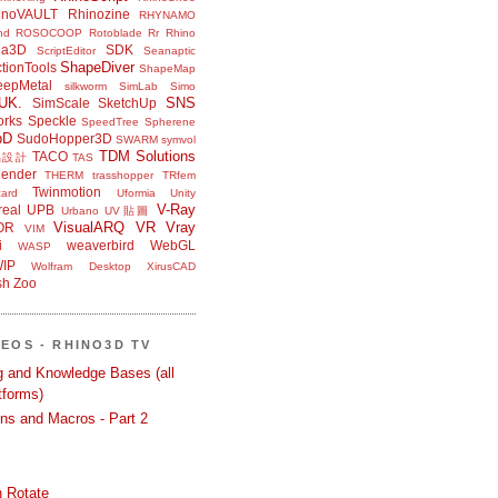
inoVAULT
Rhinozine
RHYNAMO
nd
ROSOCOOP
Rotoblade
Rr Rhino
na3D
SDK
ScriptEditor
Seanaptic
ShapeDiver
tionTools
ShapeMap
eepMetal
silkworm
SimLab
Simo
UK.
SNS
SimScale
SketchUp
orks
Speckle
SpeedTree
Spherene
bD
SudoHopper3D
SWARM
symvol
TDM Solutions
TACO
品設計
TAS
ender
THERM
trasshopper
TRfem
Twinmotion
ard
Uformia
Unity
V-Ray
eal
UPB
Urbano
UV貼圖
VisualARQ
VR
Vray
OR
VIM
i
weaverbird
WebGL
WASP
IP
Wolfram Desktop
XirusCAD
sh
Zoo
DEOS - RHINO3D TV
ng and Knowledge Bases (all
tforms)
ons and Macros - Part 2
 Rotate