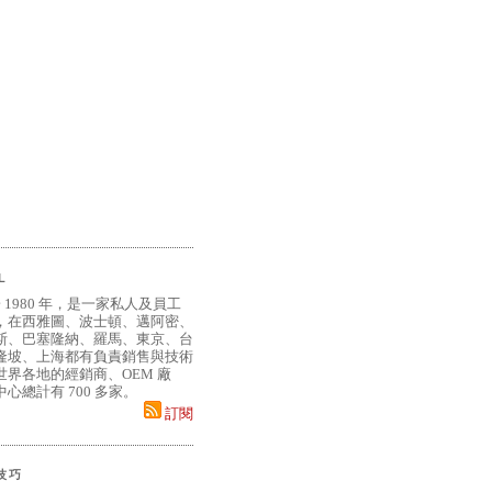
L
 1980 年，是一家私人及員工
，在西雅圖、波士頓、邁阿密、
斯、巴塞隆納、羅馬、東京、台
隆坡、上海都有負責銷售與技術
界各地的經銷商、OEM 廠
心總計有 700 多家。
訂閱
小技巧