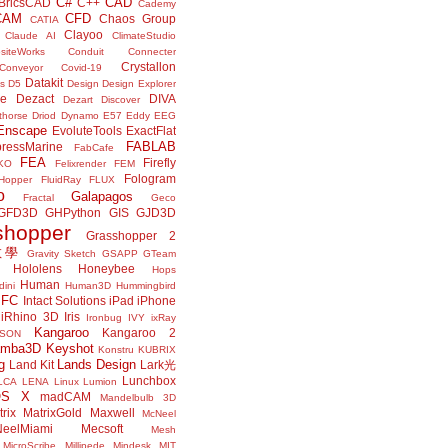
C#
CAD
BricsCAD
C++
Cademy
CAM
CFD
Chaos Group
CATIA
Clayoo
Claude AI
ClimateStudio
siteWorks
Conduit
Connecter
Crystallon
Conveyor
Covid-19
Datakit
s
D5
Design
Design Explorer
ne
Dezact
DIVA
Dezart
Discover
thorse
Driod
Dynamo
E57
Eddy
EEG
Enscape
EvoluteTools
ExactFlat
FABLAB
ressMarine
FabCafe
FEA
Firefly
KO
Felixrender
FEM
Fologram
Hopper
FluidRay
FLUX
o
Galapagos
Fractal
Geco
GFD3D
GHPython
GIS
GJD3D
shopper
Grasshopper 2
r教學
Gravity Sketch
GSAPP
GTeam
Hololens
Honeybee
Hops
Human
ini
Human3D
Hummingbird
IFC
Intact Solutions
iPad
iPhone
iRhino 3D
Iris
Ironbug
IVY
ixRay
Kangaroo
Kangaroo 2
JSON
amba3D
Keyshot
Konstru
KUBRIX
g
Lands Design
Land Kit
Lark光
Lunchbox
LCA
LENA
Linux
Lumion
OS X
madCAM
Mandelbulb 3D
rix
MatrixGold
Maxwell
McNeel
eelMiami
Mecsoft
Mesh
MicroScribe
Millipede
Mindesk
MIT