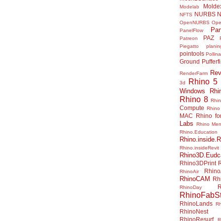
Molde
Modelab
NURBS
N
NFTS
OpenNURBS
Op
Pan
PanelFlow
PAZ
Patreon
Piegatto
plani
pointools
Pollina
Ground
Pufferf
Rev
RenderFarm
Rhino 5
3d
Windows
Rhi
Rhino 8
Rhi
Compute
Rhino
MAC
Rhino f
Labs
Rhino Me
Rhino.Education
Rhino.inside.R
Rhino.insideRevit
Rhino3D.Eudc
Rhino3DPrint
Rhino
RhinoAir
RhinoCAM
Rh
R
RhinoDay
RhinoFabSt
RhinoLands
R
RhinoNest
RhinoResurf
R