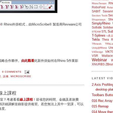
Rh
RhinoTerrain
RoboFold
Rola
SABIT
Savan
Sec
Section Tools
Sh
Shapeways
SimplyRhino 
e
® Rhino外掛程式，由MicroScribe® 製造商Revware公司
Sofistik
Solidw
Su
STL
STEAM
T-Splines
t產
Tekla
Thea R
TRmesh
TRNLiz
Unr
Unity@Rhino
VIKT
V4Design
VSR
Wallace
Webinar
W
戰略合作夥伴。
由此觀看
此新外掛如何在Rhino 5作業影
XNURBS
ZBru
0 COMMENTS
程
,
設備
,
MICROSCRIBE
LATEST VI
2 Axis Profili
desktop pla
er線上課程
Toolbars Butt
公室？考慮看看
線上課程
！節省您的時間、金錢及差旅費
016 Rec Array
師詳細講解並錄影提供複習。若您無法上其中一堂課，可以
015 Remap
進度。
014 Move then