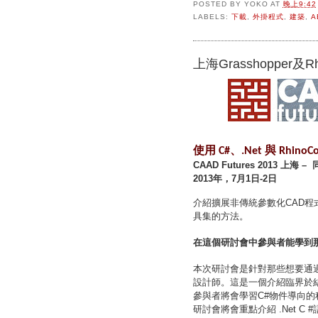
POSTED BY
YOKO
AT
晚上9:42
LABELS:
下載
,
外掛程式
,
建築
,
A
上海Grasshopper及
使用
、
與
C#
.Net
Rhino
上海
CAAD Futures 2013
–
年，
月
日
日
2013
7
1
-2
介紹擴展非傳統參數化
程
CAD
具集的方法。
在這個研討會中參與者能學到
本次研討會是針對那些想要通
設計師。這是一個介紹臨界於
參與者將會學習
物件導向的
C#
研討會將會重點介紹
.Net C #