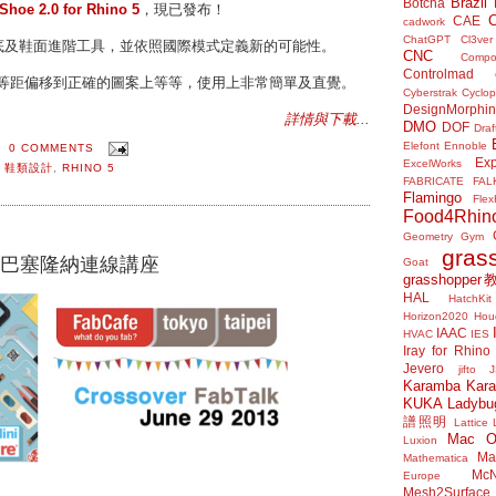
Brazil
Botcha
Shoe 2.0 for Rhino 5
，現已發布！
CAE
cadwork
ChatGPT
Cl3ver
放鞋底及鞋面進階工具，並依照國際模式定義新的可能性。
CNC
Compo
Controlmad
不等距偏移到正確的圖案上等等，使用上非常簡單及直覺。
Cyberstrak
Cyclop
DesignMorphi
詳情與下載...
DMO
DOF
Draf
Elefont
Ennoble
0 COMMENTS
Exp
ExcelWorks
,
鞋類設計
,
RHINO 5
FABRICATE
FAL
Flamingo
Flex
Food4Rhin
Geometry Gym
gras
京、巴塞隆納連線講座
Goat
grasshoppe
HAL
HatchKit
Horizon2020
Houd
IAAC
HVAC
IES
Iray for Rhino
Jevero
jifto
Karamba
Kar
KUKA
Ladybu
譜照明
Lattice
Mac 
Luxion
Mat
Mathematica
McN
Europe
Mesh2Surface