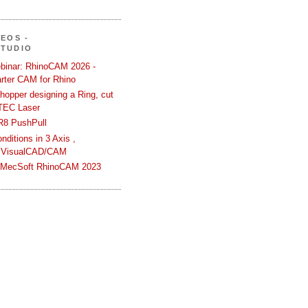
DEOS -
STUDIO
binar: RhinoCAM 2026 -
rter CAM for Rhino
hopper designing a Ring, cut
TEC Laser
R8 PushPull
ditions in 3 Axis ,
 VisualCAD/CAM
n MecSoft RhinoCAM 2023