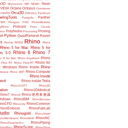
x3D
Neon
Monoceros
MR
NEMO
VIDIA
Octane
Octopus
Omniverse
Orca3D
enNURS
Orthotics
Packhunt
elingTools
Panther
Pangolin
PBR
Penguin
PHD
PhotoMedeler
Podcast
ngRhino
Point Clouds
Polyhedra
Proving
tion
Processing
Python
ish
QuadRemesh
Raven
Rhino
it
RevUp
RFEM
Rhino
Rhino 5 for Mac
Rhino 5 for
Rhino 6
Rhino 7
no 5.0
Rhino
no 8 for Mac
Rhino Anywhere
Rhino for
 Flow RT
Rhino Flow-RT
Rhino
or Windows
Rhino Inside
Rhino.Compute
mbrane
Rhino WIP
Rhino.Inside
evit
Rhino.inside.Tekla
Rhino2CATT
Rhino3D
ation
Rhino3DMedical
Rhino7
Rhino使用者會議
Rhino8
Artisan
RhinoBIM
RhinoBooster
inoCFD
RhinoCommon
RhinoCity
hinoEmboss
RhinoFabLab
udio
Rhinogold
RhinoJewel
RhinoNC
hinoMembrane
RhinoMold
RhinoPiping
RhinoParametrics
RhinoScript
hinoRing
RhinoShoe