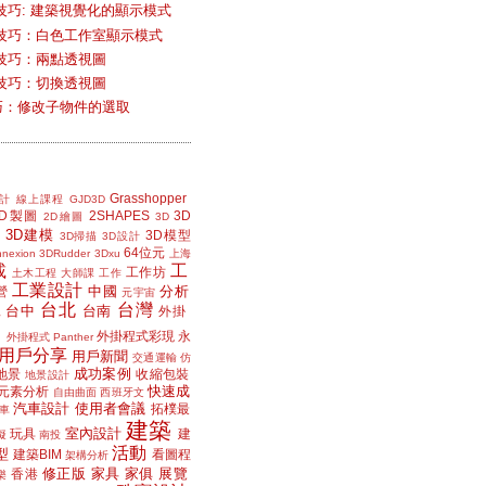
技巧: 建築視覺化的顯示模式
技巧：白色工作室顯示模式
技巧：兩點透視圖
技巧：切換透視圖
小技巧：修改子物件的選取
Grasshopper
計
線上課程
GJD3D
2D製圖
2SHAPES
3D
2D繪圖
3D
3D建模
3D模型
3D掃描
3D設計
64位元
nexion
3DRudder
3Dxu
上海
載
工
工作坊
土木工程
大師課
工作
工業設計
中國
分析
營
元宇宙
台北
台灣
台中
台南
工
外掛
外掛程式彩現
永
外掛程式 Panther
用戶分享
用戶新聞
交通運輸
仿
成功案例
地景
收縮包裝
地景設計
快速成
元素分析
自由曲面
西班牙文
汽車設計
使用者會議
拓樸最
車
建築
室內設計
玩具
建
擬
南投
活動
型
建築BIM
看圖程
架構分析
修正版
家具
家俱
展覽
香港
樂