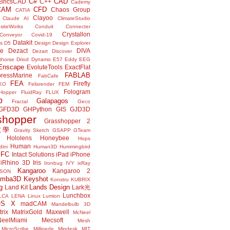
C#
CAD
BricsCAD
C++
Cademy
CAM
CFD
Chaos Group
CATIA
Clayoo
Claude AI
ClimateStudio
siteWorks
Conduit
Connecter
Crystallon
Conveyor
Covid-19
Datakit
s
D5
Design
Design Explorer
ne
Dezact
DIVA
Dezart
Discover
thorse
Driod
Dynamo
E57
Eddy
EEG
Enscape
EvoluteTools
ExactFlat
FABLAB
ressMarine
FabCafe
FEA
Firefly
KO
Felixrender
FEM
Fologram
Hopper
FluidRay
FLUX
o
Galapagos
Fractal
Geco
GFD3D
GHPython
GIS
GJD3D
shopper
Grasshopper 2
r教學
Gravity Sketch
GSAPP
GTeam
Hololens
Honeybee
Hops
Human
ini
Human3D
Hummingbird
IFC
Intact Solutions
iPad
iPhone
iRhino 3D
Iris
Ironbug
IVY
ixRay
Kangaroo
Kangaroo 2
JSON
amba3D
Keyshot
Konstru
KUBRIX
g
Lands Design
Land Kit
Lark光
Lunchbox
LCA
LENA
Linux
Lumion
OS X
madCAM
Mandelbulb 3D
rix
MatrixGold
Maxwell
McNeel
eelMiami
Mecsoft
Mesh
MicroScribe
Millipede
Mindesk
MIT