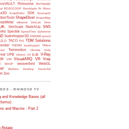
inoVAULT
Rhinozine
RHYNAMO
nd
ROSOCOOP
Rotoblade
Rr Rhino
na3D
SDK
ScriptEditor
Seanaptic
ShapeDiver
tionTools
ShapeMap
eepMetal
silkworm
SimLab
Simo
UK.
SNS
SimScale
SketchUp
orks
Speckle
SpeedTree
Spherene
bD
SudoHopper3D
SWARM
symvol
TDM Solutions
TACO
品設計
TAS
ender
THERM
trasshopper
TRfem
Twinmotion
ard
Uformia
Unity
V-Ray
eal
UPB
Urbano
UV貼圖
VisualARQ
VR
Vray
OR
VIM
i
weaverbird
WebGL
WASP
IP
Wolfram Desktop
XirusCAD
sh
Zoo
DEOS - RHINO3D TV
ng and Knowledge Bases (all
tforms)
ons and Macros - Part 2
 Rotate