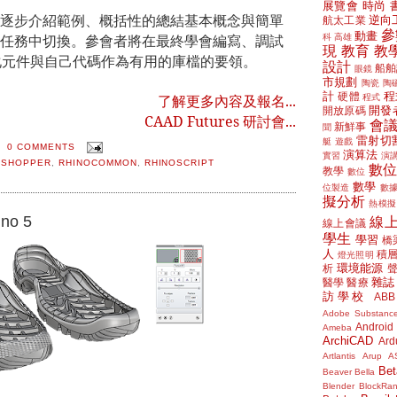
展覽會
時尚
逐步介紹範例、概括性的總結基本概念與簡單
逆向
航太工業
參
動畫
任務中切換。參會者將在最終學會編寫、調試
科
高雄
現
教育
教
化元件與自己代碼作為有用的庫檔的要領。
設計
船舶
眼鏡
市規劃
陶瓷
陶
計
程
硬體
了解更多內容及報名...
程式
開發
開放原碼
CAAD Futures 研討會...
會
新鮮事
聞
雷射切
艇
遊戲
0 COMMENTS
演算法
實習
演
SSHOPPER
,
RHINOCOMMON
,
RHINOSCRIPT
數
教學
數位
數學
位製造
數
擬分析
熱模擬
ino 5
線
線上會議
學生
學習
橋
人
積
燈光照明
環境能源
析
雜誌
醫學
醫療
訪學校
ABB
Adobe Substanc
Android
Ameba
ArchiCAD
Ard
Artlantis
Arup
A
Bet
Beaver
Bella
Blender
BlockRa