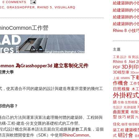
0 COMMENTS
給建築師的小
EC
,
GRASSHOPPER
,
RHINO 5
,
VISUALARQ
給建築師的小
給建築師的小
給建築師的小
RhinoCommon工作營
Rhino 8 
主題
工業設計
珠寶設
Rhino 6
.Net
為
建立客制化元件
Common
Grasshopper3d
3D列印
PDF
同濟大學
3D模型庫
3Dcon
下
上銀 HIWIN
作機會
工作
式，使其適合不同的建築的設計與建造專案所需要的幾何工
日照模擬
木
外掛程式
續
生物
生態模擬
那些內容？
生設計
光跡追蹤
曲面實業
有限
過自己的方法與運算演算法處理幾何體的建築師、工程師與
型
技巧
材質
汽
結構
工程
建造
分支交匯的基礎程式的工作營。
-
-
-
佳化
物理
物理模
程式設計概念與基本語法且親自完成擴展參數工具集，這個
建築模
築工程
語言與軟體開發套件（
）中使用
研討會
SDK
RhinoCommon
。
式
音