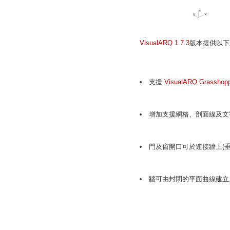
VisualARQ 1.7.3
版本提供以下
支援
VisualARQ Grasshop
增加
支援網格、剖面線及文
門及窗開口可於連接牆上(垂
牆可由封閉的平面曲線建立