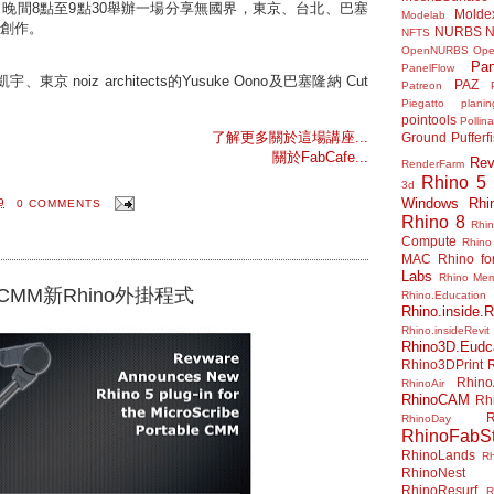
日晚間8點至9點30舉辦一場分享無國界，東京、台北、巴塞
Molde
Modelab
談創作。
NURBS
N
NFTS
OpenNURBS
Op
Pan
PanelFlow
 noiz architects的Yusuke Oono及巴塞隆納 Cut
PAZ
Patreon
Piegatto
plani
pointools
Pollina
了解更多關於這場講座...
Ground
Pufferf
關於FabCafe...
Rev
RenderFarm
Rhino 5
3d
Windows
Rhi
9
0 COMMENTS
Rhino 8
Rhi
Compute
Rhino
MAC
Rhino f
Labs
Rhino Me
ble CMM新Rhino外掛程式
Rhino.Education
Rhino.inside.R
Rhino.insideRevit
Rhino3D.Eudc
Rhino3DPrint
Rhino
RhinoAir
RhinoCAM
Rh
R
RhinoDay
RhinoFabSt
RhinoLands
R
RhinoNest
RhinoResurf
R