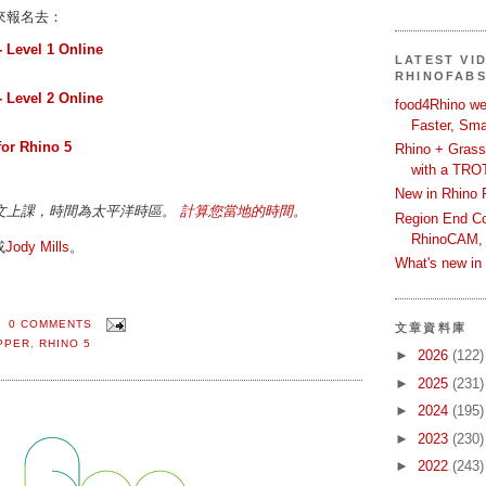
來報名去：
 Level 1 Online
LATEST VI
RHINOFAB
 Level 2 Online
food4Rhino we
Faster, Sma
for Rhino 5
Rhino + Grass
with a TRO
New in Rhino 
文上課，時間為太平洋時區。
計算您當地的時間
。
Region End Con
RhinoCAM,
或
Jody Mills
。
What's new i
0 COMMENTS
文章資料庫
PPER
,
RHINO 5
►
2026
(122)
►
2025
(231)
►
2024
(195)
►
2023
(230)
►
2022
(243)