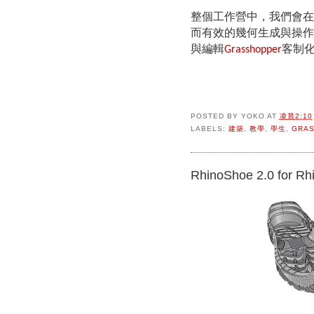
整個工作營中，我們會在
而有效的幾何生成與操作
與編輯
客制
Grasshopper
POSTED BY
YOKO
AT
凌晨2:10
LABELS:
建築
,
教學
,
學生
,
GRA
RhinoShoe 2.0 for Rh