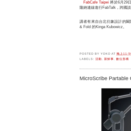
FabCafe Taipei
將於6月29
隆納連線進行FabTalk，跨國
講者有來自台北衍象設計的闞凱宇、東京
& Fold 的Kinga Kubowicz。
POSTED BY
YOKO
AT
晚上11:5
LABELS:
活動
,
新鮮事
,
數位形構
MicroScribe Parta