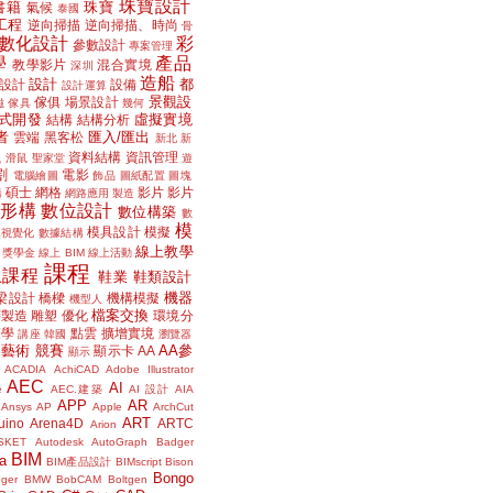
珠寶設計
書籍
珠寶
氣候
泰國
工程
逆向掃描
逆向掃描、時尚
骨
數化設計
彩
參數設計
專案管理
學
產品
教學影片
混合實境
深圳
造船
設計
都
設計
設備
設計運算
景觀設
傢俱
場景設計
磁
傢具
幾何
式開發
虛擬實境
結構
結構分析
者
匯入/匯出
雲端
黑客松
新北
新
議
資料結構
資訊管理
滑鼠
聖家堂
遊
割
電影
電腦繪圖
飾品
圖紙配置
圖塊
碩士
網格
影片
影片
講
網路應用
製造
位形構
數位設計
數位構築
數
模
模具設計
模擬
據視覺化
數據結構
線上教學
獎學金
線上 BIM
線上活動
課程
上課程
鞋業
鞋類設計
機器
梁設計
橋樑
機構模擬
機型人
檔案交換
層製造
雕塑
優化
環境分
聲學
點雲
擴增實境
講座
韓國
瀏覽器
藝術
競賽
AA參
顯示卡
AA
顯示
ACADIA
AchiCAD
Adobe Illustrator
AEC
AI
e
AEC.建築
AI 設計
AIA
APP
AR
Ansys
AP
Apple
ArchCut
ART
uino
Arena4D
ARTC
Arion
SKET
Autodesk
AutoGraph
Badger
BIM
a
BIM產品設計
BIMscript
Bison
Bongo
nger
BMW
BobCAM
Boltgen