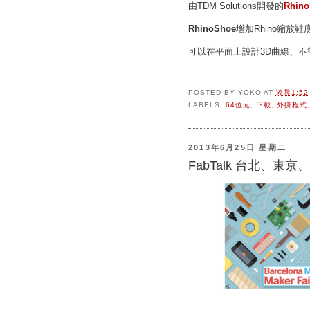
由TDM Solutions開發的
Rhino
RhinoShoe
增加Rhino縮
可以在平面上設計3D曲線、
POSTED BY
YOKO
AT
凌晨1:52
LABELS:
64位元
,
下載
,
外掛程式
2013年6月25日 星期二
FabTalk 台北、東