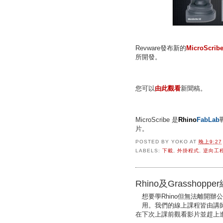
Revware發布新的
MicroScrib
所開發。
您可以
由此觀看
新聞稿。
MicroScribe 是
Rhino
FabLab
片。
POSTED BY
YOKO
AT
晚上9:27
LABELS:
下載
,
外掛程式
,
逆向工
Rhino及Grasshopp
想要學Rhino但無法離開辦
用。我們的線上課程皆由講
在下次上課前觀看影片並趕上