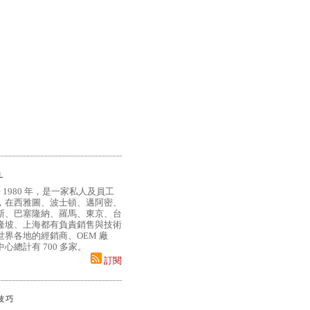
L
 1980 年，是一家私人及員工
，在西雅圖、波士頓、邁阿密、
斯、巴塞隆納、羅馬、東京、台
隆坡、上海都有負責銷售與技術
界各地的經銷商、OEM 廠
心總計有 700 多家。
訂閱
小技巧