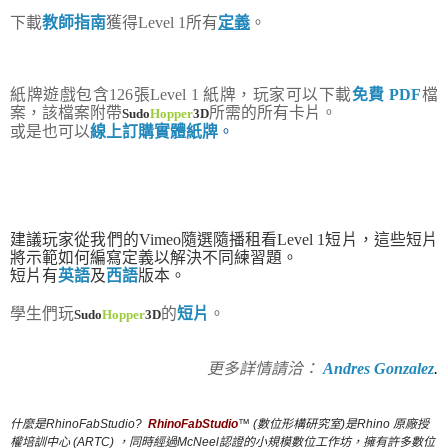
下載
教師指南
獲得Level 1所有
定義
。
紙牌遊戲包含126張Level 1 紙牌，玩家可以下載
免費 PDF
檔
案，該檔案附帶
所需的所有卡片。
Sudo
Hopper
3D
或是也可以
線上訂購實體紙牌
。
建議玩家從我們的Vimeo隨選隨播租看Level 1短片，這些短片
將示範如何編寫定義以解決不同練習題。
短片有
英語
及
西語
版本。
學生們玩
的
短片
。
Sudo
Hopper
3D
更多詳情請洽：
Andres Gonzalez
.
什麼是RhinoFabStudio?
RhinoFabStudio
™ (數位形構研究室)是Rhino 原廠授
權培訓中心 (ARTC) ，同時經過McNeel認證的小規模數位工作坊，擁有許多數位