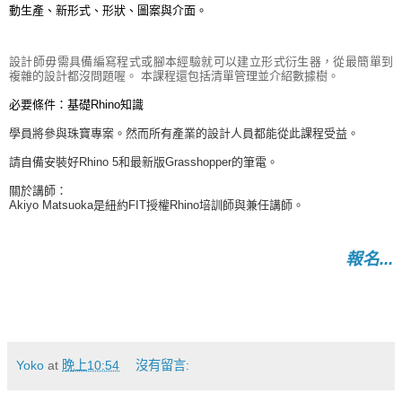
動生產、新形式、形狀、圖案與介面。
設計師毋需具備編寫程式或腳本經驗就可以建立形式衍生器，從最簡單到
複雜的設計都沒問題喔。 本課程還包括清單管理並介紹數據樹。
必要條件：基礎Rhino知識
學員將參與珠寶專案。然而所有產業的設計人員都能從此課程受益。
請自備安裝好Rhino 5和最新版Grasshopper的筆電。
關於講師：
Akiyo Matsuoka是紐約FIT授權Rhino培訓師與兼任講師。
報名...
Yoko
at
晚上10:54
沒有留言: