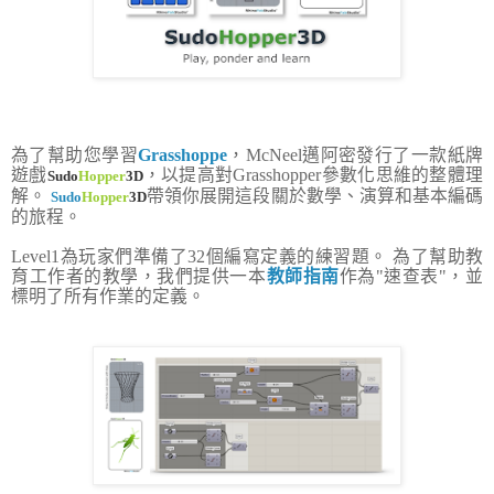
為了幫助您學習
Grasshoppe
，McNeel邁阿密發行了一款紙牌
遊戲
，以提高對Grasshopper參數化思維的整體理
Sudo
Hopper
3D
解。
帶領你展開這段關於數學、演算和基本編碼
Sudo
Hopper
3D
的旅程。
Level1為玩家們準備了32個編寫定義的練習題。 為了幫助教
育工作者的教學，我們提供一本
教師指南
作為"速查表"，並
標明了所有作業的定義。