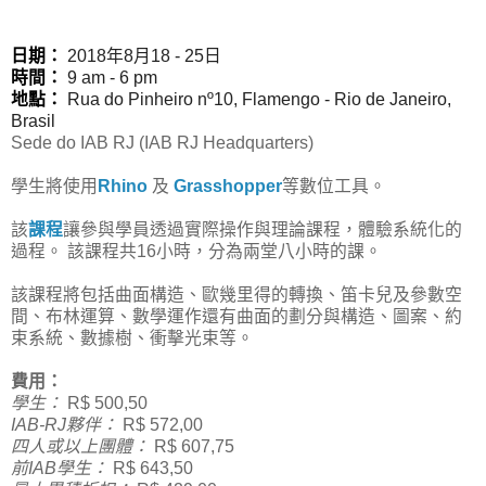
日期：
2018年8月18 - 25日
時間：
9 am - 6 pm
地點：
Rua do Pinheiro nº10, Flamengo - Rio de Janeiro,
Brasil
Sede do IAB RJ (
IAB RJ Headquarters
)
學生將使用
Rhino
及
Grasshopper
等數位工具。
該
課程
讓參與學員透過實際操作與理論課程，體驗系統化的
過程。 該課程共16小時，分為兩堂八小時的課。
該課程將包括曲面構造、歐幾里得的轉換、笛卡兒及參數空
間、布林運算、數學運作還有曲面的劃分與構造、圖案、約
束系統、數據樹、衝擊光束等。
費用：
學生：
R$ 500,50
IAB-RJ夥伴：
R$ 572,00
四人或以上團體：
R$ 607,75
前IAB學生：
R$ 643,50