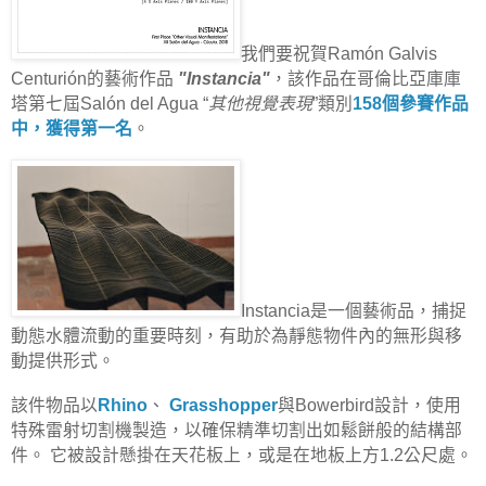
我們要祝賀Ramón Galvis
Centurión的藝術作品
"Instancia"
，該作品在哥倫比亞庫庫
塔第七屆Salón del Agua “
其他視覺表現
”類別
158個參賽作品
中，獲得第一名
。
Instancia是一個藝術品，捕捉
動態水體流動的重要時刻，有助於為靜態物件內的無形與移
動提供形式。
該件物品以
Rhino
、
Grasshopper
與Bowerbird設計，使用
特殊雷射切割機製造，以確保精準切割出如鬆餅般的結構部
件。 它被設計懸掛在天花板上，或是在地板上方1.2公尺處。