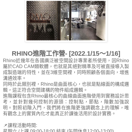
RHINO進階工作營- [2022.1/15～1/16]
Rhino近幾年在各國廣泛被空間設計專業者所使用，因Rhino
屬於CAD CAM類軟體，也就是其絕對精準及可被直接導入製
成製造端的特性，並在3維空間裡，同時照顧各個面向，增進
溝通效率。
同時於此類別裡，Rhino是曲面核心，也就是點線面的構成邏
輯，這正符合空間建構的物件組成邏輯。
進階課程包含Rhino最核心的曲線曲面進階使用到實務設計思
考，並針對幾何控制的源頭：控制點，節點，階數加強說
明。對照初階入門，我們將在進階更強調觀念上的理解，唯
有觀念上的實質內化才能真正於課後活用於設計實務。
📌課程活動時間:
星期六 /上課 09:00-18:00 結束 (午間休息12:00-13:00)