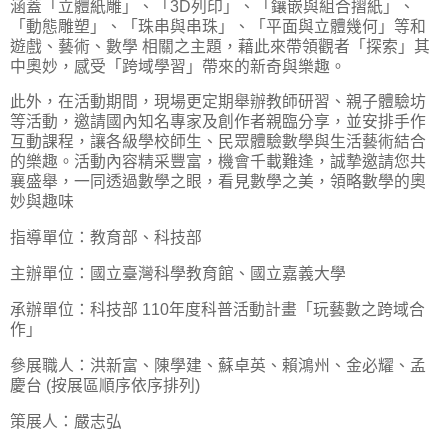
涵蓋「立體紙雕」、「3D列印」、「鑲嵌與組合摺紙」、
「動態雕塑」、「珠串與串珠」、「平面與立體幾何」等和
遊戲、藝術、數學 相關之主題，藉此來帶領觀者「探索」其
中奧妙，感受「跨域學習」帶來的新奇與樂趣。
此外，在活動期間，現場更定期舉辦教師研習、親子體驗坊
等活動，邀請國內知名專家及創作者親臨分享，並安排手作
互動課程，讓各級學校師生、民眾體驗數學與生活藝術結合
的樂趣。活動內容精采豐富，機會千載難逢，誠摯邀請您共
襄盛舉，一同透過數學之眼，看見數學之美，領略數學的奧
妙與趣味
指導單位：教育部、科技部
主辦單位：國立臺灣科學教育館、國立嘉義大學
承辦單位：科技部 110年度科普活動計畫「玩藝數之跨域合
作」
參展職人：洪新富、陳學建、蘇卓英、賴鴻州、金必耀、孟
慶台 (按展區順序依序排列)
策展人：嚴志弘