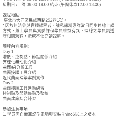
星期日 /上課 09:00-18:00 結束 (午間休息12:00-13:00)
課程地點:
臺北市大同區民族西路252巷1號。
* 因故無法參與實體課程者，請私訊粉專詳當日同步連線上課
方式，線上學員與實體課程學員權益有異，連線之學員請遵
守相關規範，造成不便亦請諒解。
課程內容規劃:
Day 1.
階數、控制點、節點關係介紹
有理化無理化介紹
曲面/線分析工具
曲面接順工具介紹
近代曲面建築案例實作
Day 2.
曲面接順工具進階練習
控制點及節點佈點及整線
曲面建築綜合練習
參加注意事項
1. 學員需自備筆記型電腦與安裝Rhino6以上之版本