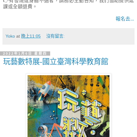
👉有發燒或身體不適者，請務必主動告知，我們協助提供延
課或全額退費。
報名去...
Yoko
at
晚上11:05
沒有留言:
2022年1月6日 星期四
玩藝數特展-國立臺灣科學教育館