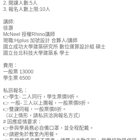
2. 開課人數:5人
3. 報名人數上限:10人
講師:
徐灝
McNeel 授權Rhino講師
現職:Hjplus 加號設計 合夥人/講師
國立成功大學建築研究所 數位運算設計組 碩士
國立台北科技大學建築系 學士
費用：
一般票 13000
學生票 6500
私訊報名：
👉學生- 二人同行，學生票價9折。
👉 一般- 三人以上團報，一般票價8折。
👉雙課同報，一般票價8折。
（以上情形，請私訊洽詢報名方式）
# 因應疫情要求：
👉參與學員務必自備口罩，並全程配戴。
👉請避免於教室內用餐。