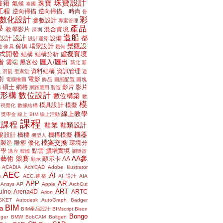
珠寶設計
書籍
珠寶
氣候
泰國
工程
逆向掃描
逆向掃描、時尚
骨
數化設計
彩
參數設計
專案管理
學
產品
教學影片
混合實境
深圳
造船
設計
都
設計
設備
設計運算
景觀設
傢俱
場景設計
磁
傢具
幾何
式開發
虛擬實境
結構
結構分析
者
匯入/匯出
雲端
黑客松
新北
新
議
資料結構
資訊管理
滑鼠
聖家堂
遊
割
電影
電腦繪圖
飾品
圖紙配置
圖塊
碩士
網格
影片
影片
講
網路應用
製造
位形構
數位設計
數位構築
數
模
模具設計
模擬
據視覺化
數據結構
線上教學
獎學金
線上 BIM
線上活動
課程
上課程
鞋業
鞋類設計
機器
梁設計
橋樑
機構模擬
機型人
檔案交換
層製造
雕塑
優化
環境分
聲學
點雲
擴增實境
講座
韓國
瀏覽器
藝術
競賽
AA參
顯示卡
AA
顯示
ACADIA
AchiCAD
Adobe Illustrator
AEC
AI
e
AEC.建築
AI 設計
AIA
APP
AR
Ansys
AP
Apple
ArchCut
ART
uino
Arena4D
ARTC
Arion
SKET
Autodesk
AutoGraph
Badger
BIM
a
BIM產品設計
BIMscript
Bison
Bongo
nger
BMW
BobCAM
Boltgen