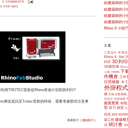
0 COMMENTS
給建築師的小
 5 FOR MAC
給建築師的小
給建築師的小
給建築師的小
Rhino 8 
主題
工業設計
珠寶設
Rhino 6
.Net
3D列印
PDF
3D模型庫
3Dcon
下
上銀 HIWIN
作機會
工作
日照模擬
木
外掛程式
p: 如何利用TROTEC雷射從Rhino來進行切割與列印?
續
生物
生態模擬
生設計
光跡追蹤
no傳送資訊至Trotec雷射的時候，需要考慮那些注意事
曲面實業
有限
型
技巧
材質
汽
佳化
物理
物理模
建築模
築工程
觀看影片: [
播放影片
]
研討會
式
音