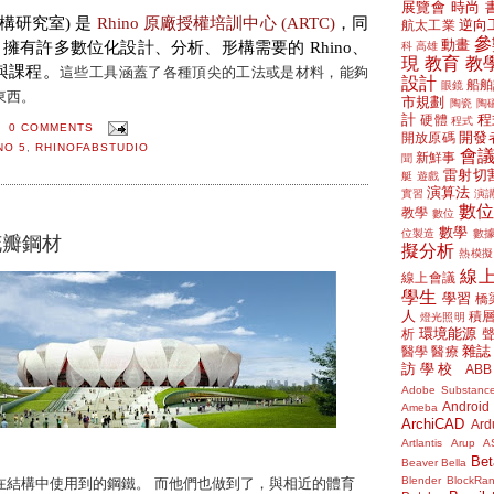
展覽會
時尚
形構研究室) 是
Rhino 原廠授權培訓中心 (ARTC)
，同
逆向
航太工業
參
動畫
証，擁有許多數位化設計、分析、形構需要的 Rhino、
科
高雄
現
教育
教
與課程。
這些工具涵蓋了各種頂尖的工法或是材料，能夠
設計
船舶
眼鏡
東西。
市規劃
陶瓷
陶
計
程
硬體
程式
0 COMMENTS
開發
開放原碼
NO 5
,
RHINOFABSTUDIO
會
新鮮事
聞
雷射切
艇
遊戲
演算法
實習
演
數
教學
數位
數學
位製造
數
花瓣鋼材
擬分析
熱模擬
線
線上會議
學生
學習
橋
人
積
燈光照明
環境能源
析
雜誌
醫學
醫療
訪學校
ABB
Adobe Substanc
Android
Ameba
ArchiCAD
Ard
Artlantis
Arup
A
Bet
Beaver
Bella
Blender
BlockRa
在結構中使用到的鋼鐵。 而他們也做到了，與相近的體育