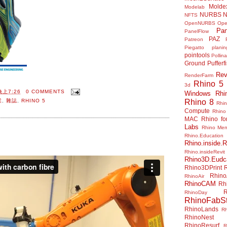
Molde
Modelab
NURBS
N
NFTS
OpenNURBS
Op
Pan
PanelFlow
PAZ
Patreon
Piegatto
plani
pointools
Pollina
Ground
Pufferf
Rev
RenderFarm
Rhino 5
3d
晚上7:26
0 COMMENTS
Windows
Rhi
Rhino 8
業
,
雜誌
,
RHINO 5
Rhi
Compute
Rhino
MAC
Rhino f
Labs
Rhino Me
Rhino.Education
Rhino.inside.R
Rhino.insideRevit
Rhino3D.Eudc
Rhino3DPrint
Rhino
RhinoAir
RhinoCAM
Rh
R
RhinoDay
RhinoFabSt
RhinoLands
R
RhinoNest
RhinoResurf
R