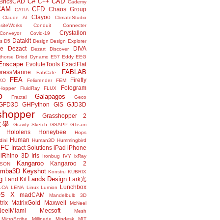
C#
CAD
BricsCAD
C++
Cademy
CAM
CFD
Chaos Group
CATIA
Clayoo
Claude AI
ClimateStudio
siteWorks
Conduit
Connecter
Crystallon
Conveyor
Covid-19
Datakit
s
D5
Design
Design Explorer
ne
Dezact
DIVA
Dezart
Discover
thorse
Driod
Dynamo
E57
Eddy
EEG
Enscape
EvoluteTools
ExactFlat
FABLAB
ressMarine
FabCafe
FEA
Firefly
KO
Felixrender
FEM
Fologram
Hopper
FluidRay
FLUX
o
Galapagos
Fractal
Geco
GFD3D
GHPython
GIS
GJD3D
shopper
Grasshopper 2
r教學
Gravity Sketch
GSAPP
GTeam
Hololens
Honeybee
Hops
Human
ini
Human3D
Hummingbird
IFC
Intact Solutions
iPad
iPhone
iRhino 3D
Iris
Ironbug
IVY
ixRay
Kangaroo
Kangaroo 2
JSON
amba3D
Keyshot
Konstru
KUBRIX
g
Lands Design
Land Kit
Lark光
Lunchbox
LCA
LENA
Linux
Lumion
OS X
madCAM
Mandelbulb 3D
rix
MatrixGold
Maxwell
McNeel
eelMiami
Mecsoft
Mesh
MicroScribe
Millipede
Mindesk
MIT