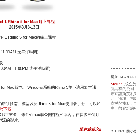
el 1 Rhino 5 for Mac 線上課程
2015年8月3-13日
 Rhino 5 for Mac的線上課程
 - 11:00AM 太平洋時間)
以及
9:00AM - 1:00PM 太平洋時間)
關於 MCNEE
McNeel
成立於
for Mac版本。 Windows系統的Rhino 5並不適用於本課
所共有的公司
布宜諾斯艾利
。
北、漢城、吉
支援的據點。世
l 1的培訓指南、模型以及Rhino 5 for Mac使用者手冊，可以印
商、教育訓練中
此下載
錄影下來並上傳至Vimeo非公開課程相本內，在課後三個月
串流的影片。
現在就報名!!
RHINO 的