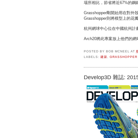
場所相比，節省將近67%的鋼
Grasshopper剛開始用
Grasshopper則將模型上
杭州網球中心位在中國杭州計畫於2
Arch20將此專案放上他們的
POSTED BY
BOB MCNEEL
AT
LABELS:
建築
,
GRASSHOPPER
Develop3D 雜誌: 2