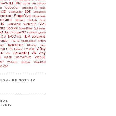
inoVAULT
Rhinozine
RHYNAMO
nd
ROSOCOOP
Rotoblade
Rr Rhino
na3D
SDK
ScriptEditor
Seanaptic
ShapeDiver
tionTools
ShapeMap
eepMetal
silkworm
SimLab
Simo
UK.
SNS
SimScale
SketchUp
orks
Speckle
SpeedTree
Spherene
bD
SudoHopper3D
SWARM
symvol
TDM Solutions
TACO
品設計
TAS
ender
THERM
trasshopper
TRfem
Twinmotion
ard
Uformia
Unity
V-Ray
eal
UPB
Urbano
UV貼圖
VisualARQ
VR
Vray
OR
VIM
i
weaverbird
WebGL
WASP
IP
Wolfram Desktop
XirusCAD
sh
Zoo
DEOS - RHINO3D TV
DEOS -
STUDIO