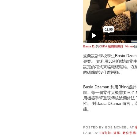
Basia Dż
的
KUKA 編織碳纖維
Vimeo
頻
波蘭設計學校學生Basia Dż
專案。 她利用3D列印製做零
設定的程式來編織碳纖維。在
的碳纖維沒什麼兩樣。
Basia Dżaman 利用R
腳。每一個零件大概需要三至五小
用機器手臂重現傳統波蘭針法 "
性。 對Basia Dżama
能。
POSTED BY
BOB MCNEEL
AT
LABELS:
3D列印
,
建築
,
數位形構