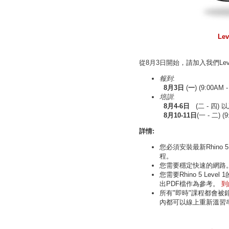
Lev
從8月3日開始，請加入我們Level 1
報到
:
8月3日
(
一
) (9:00AM
培訓
:
8月4-6日
(二 - 四) 
8月10-11日
(一 - 二)
(
詳情:
您必須安裝最新Rhino 5 
程。
您需要穩定快速的網路
您需要Rhino 5 Leve
出PDF檔作為參考。
到
所有"即時"課程都會被
內都可以線上重新溫習