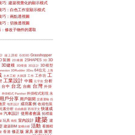
技巧: 建築視覺化的顯示模式
技巧：白色工作室顯示模式
技巧：兩點透視圖
技巧：切換透視圖
小技巧：修改子物件的選取
Grasshopper
計
線上課程
GJD3D
2D製圖
2SHAPES
3D
2D繪圖
3D
3D建模
3D模型
3D掃描
3D設計
64位元
nexion
3DRudder
3Dxu
上海
載
工
工作坊
土木工程
大師課
工作
工業設計
中國
分析
營
元宇宙
台北
台灣
台中
台南
工
外掛
外掛程式彩現
永
外掛程式 Panther
用戶分享
用戶新聞
交通運輸
仿
成功案例
地景
收縮包裝
地景設計
快速成
元素分析
自由曲面
西班牙文
汽車設計
使用者會議
拓樸最
車
建築
室內設計
玩具
建
擬
南投
活動
型
建築BIM
看圖程
架構分析
修正版
家具
家俱
展覽
香港
樂