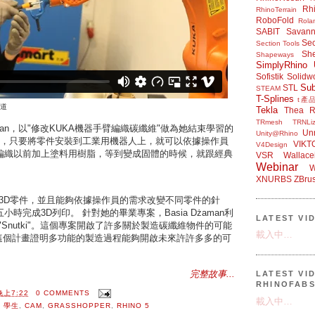
Rh
RhinoTerrain
RoboFold
Rola
SABIT
Savan
Sec
Section Tools
Sh
Shapeways
SimplyRhino 
Sofistik
Solidw
Su
STL
STEAM
T-Splines
t產
道
Tekla
Thea R
TRmesh
TRNLiz
aman，以"修改KUKA機器手臂編織碳纖維"做為她結束學習的
Unr
Unity@Rhino
件，只要將零件安裝到工業用機器人上，就可以依據操作員
VIKT
V4Design
編織以前加上塗料用樹脂，等到變成固體的時候，就跟經典
VSR
Wallace
Webinar
W
XNURBS
ZBru
hino設計3D零件，並且能夠依據操作員的需求改變不同零件的針
時完成3D列印。 針對她的畢業專案，Basia Dżaman利
LATEST VI
Snutki"。這個專案開啟了許多關於製造碳纖維物件的可能
載入中…
n而言，這個計畫證明多功能的製造過程能夠開啟未來許許多多的可
完整故事...
LATEST VI
RHINOFAB
晚上7:22
0 COMMENTS
載入中…
,
學生
,
CAM
,
GRASSHOPPER
,
RHINO 5