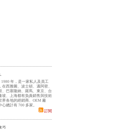
L
 1980 年，是一家私人及員工
，在西雅圖、波士頓、邁阿密、
斯、巴塞隆納、羅馬、東京、台
隆坡、上海都有負責銷售與技術
界各地的經銷商、OEM 廠
心總計有 700 多家。
訂閱
小技巧