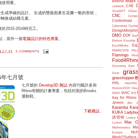
Brazil
Botcha
鐵使用量。
CAE
cadwork
ChatGPT
Cl3ver
在對外殼生成準確的設計。 生成的雙曲面產生花瓣一般的形狀，
CNC
Compo
的花瓣轉換成結構元素。
Controlmad
Cyberstrak
Cyclop
015-2016時完工。
DesignMorphi
DMO
DOF
Draf
網站，當作一個
電腦設計的特色專案
。
Elefont
Ennoble
Exp
ExcelWorks
FABRICATE
FAL
晚上7:33
0 COMMENTS
Flamingo
Flex
Food4Rhin
Geometry Gym
gras
Goat
015年七月號
grasshoppe
HAL
HatchKit
七月號的
Develop3D
雜誌
內容刊載許多與
Horizon2020
Houd
Rhino有關的計畫專案，包括封面的Brooks
IAAC
HVAC
IES
運動鞋。
Iray for Rhino
Jevero
jifto
Karamba
Kar
下載雜誌...
KUKA
Ladybu
譜照明
Lattice
Mac 
Luxion
Mat
Mathematica
McN
Europe
Mesh2Surface