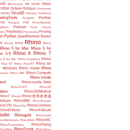
x3D
Neon
Monoceros
MR
NEMO
VIDIA
Octane
Octopus
Omniverse
Orca3D
enNURS
Orthotics
Packhunt
elingTools
Panther
Pangolin
PBR
Penguin
PHD
PhotoMedeler
Podcast
ngRhino
Point Clouds
Polyhedra
Proving
tion
Processing
Python
ish
QuadRemesh
Raven
Rhino
it
RevUp
RFEM
Rhino
Rhino 5 for Mac
Rhino 5 for
Rhino 6
Rhino 7
no 5.0
Rhino
no 8 for Mac
Rhino Anywhere
Rhino for
 Flow RT
Rhino Flow-RT
Rhino
or Windows
Rhino Inside
Rhino.Compute
mbrane
Rhino WIP
Rhino.Inside
evit
Rhino.inside.Tekla
Rhino2CATT
Rhino3D
ation
Rhino3DMedical
Rhino7
Rhino使用者會議
Rhino8
Artisan
RhinoBIM
RhinoBooster
inoCFD
RhinoCommon
RhinoCity
hinoEmboss
RhinoFabLab
udio
Rhinogold
RhinoJewel
RhinoNC
hinoMembrane
RhinoMold
RhinoPiping
RhinoParametrics
RhinoScript
hinoRing
RhinoShoe