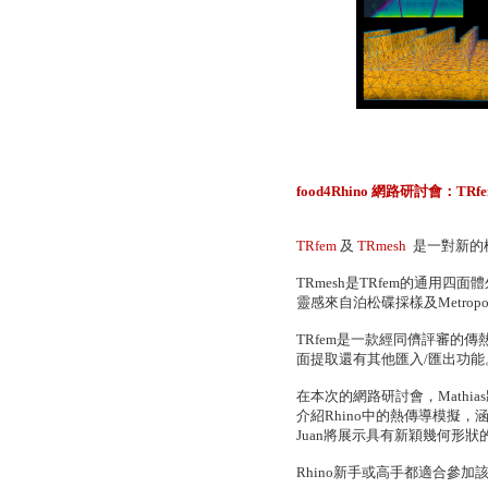
food4Rhino 網路研討會：T
TRfem
及
TRmesh
是一對新的
TRmesh是TRfem的通用
靈感來自泊松碟採樣及Metro
TRfem是一款經同儕評審的
面提取還有其他匯入/匯出功能
在本次的網路研討會，Mathi
介紹Rhino中的熱傳導模擬
Juan將展示具有新穎幾何形
Rhino新手或高手都適合參