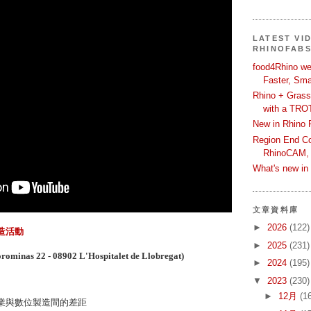
LATEST VI
RHINOFAB
food4Rhino we
Faster, Sma
Rhino + Grass
with a TRO
New in Rhino 
Region End Con
RhinoCAM,
What's new i
文章資料庫
►
2026
(122)
位鞋類製造活動
►
2025
(231)
orominas 22 - 08902 L'Hospitalet de Llobregat)
►
2024
(195)
▼
2023
(230)
►
12月
(1
產業與數位製造間的差距