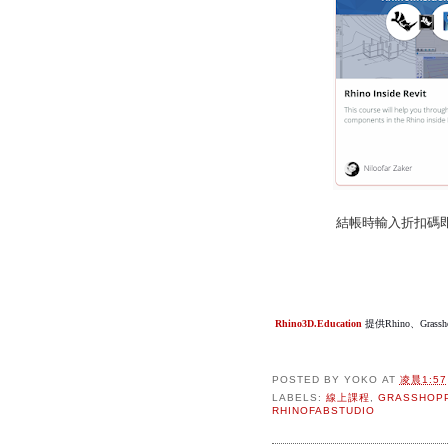
結帳時輸入折扣碼
Rhino3D.Education
提供Rhino、Grass
POSTED BY
YOKO
AT
凌晨1:57
LABELS:
線上課程
,
GRASSHOP
RHINOFABSTUDIO