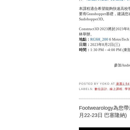
本課程適合希望能夠快速高校學習Gra
要有Grasshopper基礎，
Sudohopper3D。
Construct3D 2023將於2
林舉辦。
地點：
RGSH_200
6 MetroTech 
日期：
2023年8月2日(三)
時間：
1:30 PM - -4:00 PM
參加And
POSTED BY
YOKO
AT
凌晨1:54
LABELS:
數位設計
,
線上課程
,
學
Footwearology為
月22-23日 巴塞隆納)