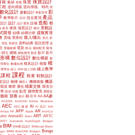
珠寶設計
書籍
珠寶
氣候
泰國
工程
逆向掃描
逆向掃描、時尚
骨
數化設計
彩
參數設計
專案管理
學
產品
教學影片
混合實境
深圳
造船
設計
都
設計
設備
設計運算
景觀設
傢俱
場景設計
磁
傢具
幾何
式開發
虛擬實境
結構
結構分析
者
匯入/匯出
雲端
黑客松
新北
新
議
資料結構
資訊管理
滑鼠
聖家堂
遊
割
電影
電腦繪圖
飾品
圖紙配置
圖塊
碩士
網格
影片
影片
講
網路應用
製造
位形構
數位設計
數位構築
數
模
模具設計
模擬
據視覺化
數據結構
線上教學
獎學金
線上 BIM
線上活動
課程
上課程
鞋業
鞋類設計
機器
梁設計
橋樑
機構模擬
機型人
檔案交換
層製造
雕塑
優化
環境分
聲學
點雲
擴增實境
講座
韓國
瀏覽器
藝術
競賽
AA參
顯示卡
AA
顯示
ACADIA
AchiCAD
Adobe Illustrator
AEC
AI
e
AEC.建築
AI 設計
AIA
APP
AR
Ansys
AP
Apple
ArchCut
ART
uino
Arena4D
ARTC
Arion
SKET
Autodesk
AutoGraph
Badger
BIM
a
BIM產品設計
BIMscript
Bison
Bongo
nger
BMW
BobCAM
Boltgen