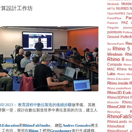
Molde
Modelab
3 - 計算設計工作坊
NURBS
N
NFTS
OpenNURBS
Op
Pan
PanelFlow
PAZ
Patreon
Piegatto
plani
pointools
Pollina
Ground
Pufferf
Rev
RenderFarm
Rhino 5
3d
Windows
Rhi
Rhino 8
Rhi
Compute
Rhino
MAC
Rhino f
Labs
Rhino Me
Rhino.Education
Rhino.inside.R
Rhino.insideRevit
Rhino3D.Eudc
Rhino3DPrint
Rhino
RhinoAir
Construct3D 2023： 教育課程中數位製造的後續步驟
做準備。 其教
RhinoCAM
Rh
齊聚一堂，探討在數位製造世界中勇往直前的方法，建立人
R
RhinoDay
RhinoFabSt
RhinoLands
R
.Education
和
RhinoFabStudio
。 總監
Andres Gonzalez
將主
RhinoNest
」工作坊，學習在
Rhino
7
裡用
Grasshopper
進行生成建模。
RhinoResurf
R