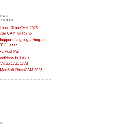
DEOS -
STUDIO
binar: RhinoCAM 2026 -
rter CAM for Rhino
hopper designing a Ring, cut
TEC Laser
R8 PushPull
ditions in 3 Axis ,
 VisualCAD/CAM
n MecSoft RhinoCAM 2023
6)