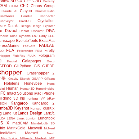
C#
CAD
BricsCAD
C++
Cademy
CAM
CFD
Chaos Group
CATIA
Clayoo
Claude AI
ClimateStudio
siteWorks
Conduit
Connecter
Crystallon
Conveyor
Covid-19
Datakit
s
D5
Design
Design Explorer
ne
Dezact
DIVA
Dezart
Discover
thorse
Driod
Dynamo
E57
Eddy
EEG
Enscape
EvoluteTools
ExactFlat
FABLAB
ressMarine
FabCafe
FEA
Firefly
KO
Felixrender
FEM
Fologram
Hopper
FluidRay
FLUX
o
Galapagos
Fractal
Geco
GFD3D
GHPython
GIS
GJD3D
shopper
Grasshopper 2
r教學
Gravity Sketch
GSAPP
GTeam
Hololens
Honeybee
Hops
Human
ini
Human3D
Hummingbird
IFC
Intact Solutions
iPad
iPhone
iRhino 3D
Iris
Ironbug
IVY
ixRay
Kangaroo
Kangaroo 2
JSON
amba3D
Keyshot
Konstru
KUBRIX
g
Lands Design
Land Kit
Lark光
Lunchbox
LCA
LENA
Linux
Lumion
OS X
madCAM
Mandelbulb 3D
rix
MatrixGold
Maxwell
McNeel
eelMiami
Mecsoft
Mesh
MicroScribe
Millipede
Mindesk
MIT