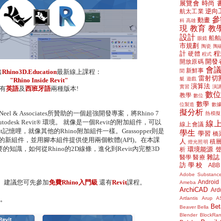
展覽會
時尚
逆向
航太工業
參
動畫
科
高雄
現
教育
教
設計
船舶
眼鏡
市規劃
陶瓷
陶
計
程
硬體
程式
開發
開放原碼
會
新鮮事
聞
出
Rhino3D.Education
最新線上課程：
雷射切
艇
遊戲
"Rhino Inside Revit"
演算法
實習
演
有
英語
及
西班牙語
兩種版本!
數
教學
數位
數學
位製造
數
擬分析
發專案，將Rhino 7
熱模擬
utodesk Revit® 環境。 就像是一個Revit的附加組件，可以
線
線上會議
it記憶哩，就像其他的Rhino附加組件一樣。Grassopper則是
學生
學習
橋
動的新組件，並用腳本組件提供使用兩個軟體(API)。在本課
人
積
燈光照明
知識，如何從Rhino的2D線條，進化到Revit內完整3D
環境能源
析
雜誌
醫學
醫療
訪學校
ABB
Adobe Substanc
Android
基礎。建議您可先參加
免費Rhino入門級
還有
Revit
課程
。
Ameba
ArchiCAD
Ard
Artlantis
Arup
A
。
Bet
Beaver
Bella
Blender
BlockRa