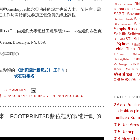
Rh
RhinoTerrain
sshopper概念與功能的設計專業人士。 請注意，需
RoboFold
Rola
SABIT
Savan
建議您在工作坊開始前先參加這個免費的線上課程
Sec
Section Tools
Sh
Shapeways
SimplyRhino 
023年8月1-3日，由紐約大學坦登工程學院(Tandon)在紐約布魯克
Sofistik
Solidw
Su
STL
STEAM
Center, Brooklyn, NY, USA
T-Splines
t產
Tekla
Thea R
 (東部標準時間)
TRmesh
TRNLiz
Unr
Unity@Rhino
VIKT
V4Design
VSR
Wallace
res帶領的
《計算設計新形式》
工作坊
!
Webinar
W
現在就報名!
XNURBS
ZBru
0 COMMENTS
習
,
GRASSHOPPER
,
RHINO 7
,
RHINOFABSTUDIO
LATEST VI
2 Axis Profili
desktop pla
您帶來：FOOTPRINT3D數位鞋類製造活動 (9
Toolbars Butt
016 Rec Array
015 Remap
014 Move then