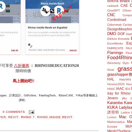
Brazil
Botcha
CAE
cadwork
ChatGPT
Cl3ver
CNC
Compo
Controlmad
Cyberstrak
Cyclop
DesignMorphi
DMO
DOF
Draf
Elefont
Ennoble
Exp
ExcelWorks
FABRICATE
FAL
Flamingo
Flex
Food4Rhin
Geometry Gym
即可享受
八折優惠
：
RHINO3DEDUCATION20
gras
Goat
限時特價
grasshoppe
HAL
HatchKit
馬上開始吧!!
Horizon2020
Houd
IAAC
HVAC
IES
Iray for Rhino
hopper、計算設計、GhPython、PanelingTools、RhinoCAM、V-Ray等多種線上
Jevero
jifto
課程。
Karamba
Kar
KUKA
Ladybu
0 COMMENTS
譜照明
Lattice
Mac 
PER
,
REVIT
,
RHINO 7
,
RHINO.INSIDE.REVIT
,
Luxion
Mat
Mathematica
McN
Europe
Mesh2Surface