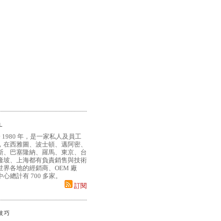
L
 1980 年，是一家私人及員工
，在西雅圖、波士頓、邁阿密、
斯、巴塞隆納、羅馬、東京、台
隆坡、上海都有負責銷售與技術
界各地的經銷商、OEM 廠
心總計有 700 多家。
訂閱
小技巧