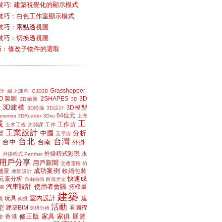
技巧: 建築視覺化的顯示模式
技巧：白色工作室顯示模式
技巧：兩點透視圖
技巧：切換透視圖
小技巧：修改子物件的選取
Grasshopper
計
線上課程
GJD3D
2D製圖
2SHAPES
3D
2D繪圖
3D
3D建模
3D模型
3D掃描
3D設計
64位元
nexion
3DRudder
3Dxu
上海
載
工
工作坊
土木工程
大師課
工作
工業設計
中國
分析
營
元宇宙
台北
台灣
台中
台南
工
外掛
外掛程式彩現
永
外掛程式 Panther
用戶分享
用戶新聞
交通運輸
仿
成功案例
地景
收縮包裝
地景設計
快速成
元素分析
自由曲面
西班牙文
汽車設計
使用者會議
拓樸最
車
建築
室內設計
玩具
建
擬
南投
活動
型
建築BIM
看圖程
架構分析
修正版
家具
家俱
展覽
香港
樂