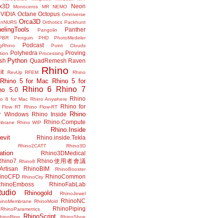
x3D
Neon
Monoceros
MR
NEMO
VIDIA
Octane
Octopus
Omniverse
Orca3D
enNURS
Orthotics
Packhunt
elingTools
Panther
Pangolin
PBR
Penguin
PHD
PhotoMedeler
Podcast
ngRhino
Point Clouds
Polyhedra
Proving
tion
Processing
Python
ish
QuadRemesh
Raven
Rhino
it
RevUp
RFEM
Rhino
Rhino 5 for Mac
Rhino 5 for
Rhino 6
Rhino 7
no 5.0
Rhino
no 8 for Mac
Rhino Anywhere
Rhino for
 Flow RT
Rhino Flow-RT
Rhino
or Windows
Rhino Inside
Rhino.Compute
mbrane
Rhino WIP
Rhino.Inside
evit
Rhino.inside.Tekla
Rhino2CATT
Rhino3D
ation
Rhino3DMedical
Rhino7
Rhino使用者會議
Rhino8
Artisan
RhinoBIM
RhinoBooster
inoCFD
RhinoCommon
RhinoCity
hinoEmboss
RhinoFabLab
udio
Rhinogold
RhinoJewel
RhinoNC
hinoMembrane
RhinoMold
RhinoPiping
RhinoParametrics
RhinoScript
hinoRing
RhinoShoe