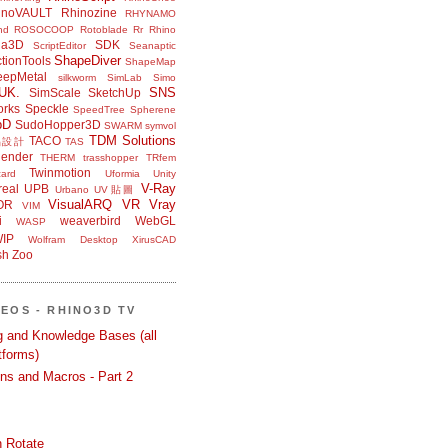
inoVAULT
Rhinozine
RHYNAMO
nd
ROSOCOOP
Rotoblade
Rr Rhino
na3D
SDK
ScriptEditor
Seanaptic
ShapeDiver
tionTools
ShapeMap
eepMetal
silkworm
SimLab
Simo
UK.
SNS
SimScale
SketchUp
orks
Speckle
SpeedTree
Spherene
bD
SudoHopper3D
SWARM
symvol
TDM Solutions
TACO
品設計
TAS
ender
THERM
trasshopper
TRfem
Twinmotion
ard
Uformia
Unity
V-Ray
eal
UPB
Urbano
UV貼圖
VisualARQ
VR
Vray
OR
VIM
i
weaverbird
WebGL
WASP
IP
Wolfram Desktop
XirusCAD
sh
Zoo
DEOS - RHINO3D TV
ng and Knowledge Bases (all
tforms)
ons and Macros - Part 2
 Rotate