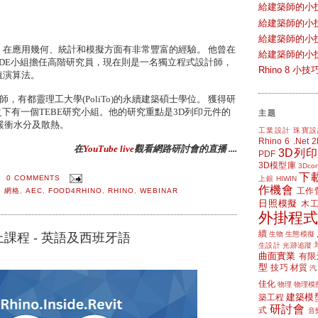
給建築師的小
給建築師的小
給建築師的小
在應用幾何、統計和模擬方面有非常豐富的經驗。 他曾在
給建築師的小
ODE小組擔任高階研究員，現在則是一名獨立程式設計師，
Rhino 8 
數值演算法。
，有都靈理工大學(PoliTo)的永續建築碩士學位。 獲得研
部之下有一個TEBE研究小組。他的研究重點是3D列印元件的
主題
緩衝水分及散熱。
工業設計
珠寶設
Rhino 6
.Net
在
YouTube live
觀看網路研討會的直播 ....
3D列印
PDF
3D模型庫
3Dcon
下
0 COMMENTS
上銀 HIWIN
作機會
工作
,
網格
,
AEC
,
FOOD4RHINO
,
RHINO
,
WEBINAR
日照模擬
木
外掛程式
續
生物
生態模擬
vit線上課程 - 英語及西班牙語
生設計
光跡追蹤
曲面實業
有限
型
技巧
材質
汽
佳化
物理
物理模
建築模
築工程
研討會
式
音