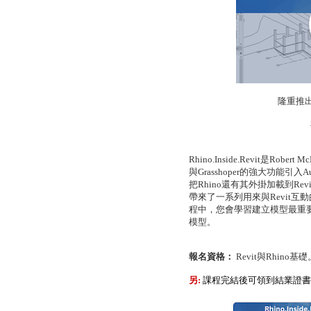
隆重推
Rhino.Inside.Revit是Robert McNeel & Associates所贊助的一個超強開
與Grasshoper的強大功能引入A
把Rhino還有其外掛加載到Rev
帶來了一系列用來與Revit互
程中，您會學習建立模型最重要的
模型。
報名資格：
Revit與Rhino
另:
課程完結後可領到結業證書