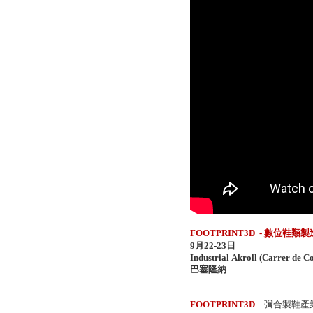
FOOTPRINT3D - 數
9月22-23日
Industrial Akroll (Carrer de C
巴塞隆納
FOOTPRINT3D
- 彌合製鞋