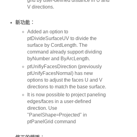
grid by user-defined distance in U and
V directions.
新功能：
Added an option to
ptDivideSurfaceUV to divide the
surface by CordLength. The
command already support dividing
byNumber and ByArcLength.
ptUnifiyFacesDirection (previously
ptUnifyFacesNormal) has new
options to adjust the faces U and V
directions to match the base surface.
It is now possible to project paneling
edges/faces in a user-defined
direction. Use
"PanelShape=Projected" in
ptPanelGrid command