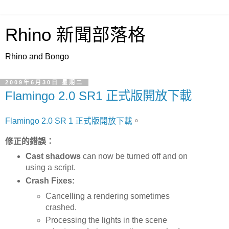
Rhino 新聞部落格
Rhino and Bongo
2009年6月30日 星期二
Flamingo 2.0 SR1 正式版開放下載
Flamingo 2.0 SR 1 正式版開放下載
。
修正的錯誤：
Cast shadows
can now be turned off and on
using a script.
Crash Fixes:
Cancelling a rendering sometimes
crashed.
Processing the lights in the scene