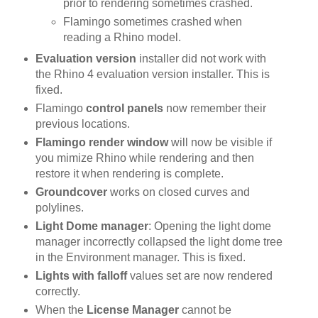
prior to rendering sometimes crashed.
Flamingo sometimes crashed when
reading a Rhino model.
Evaluation version
installer did not work with
the Rhino 4 evaluation version installer. This is
fixed.
Flamingo
control panels
now remember their
previous locations.
Flamingo render window
will now be visible if
you mimize Rhino while rendering and then
restore it when rendering is complete.
Groundcover
works on closed curves and
polylines.
Light Dome manager
: Opening the light dome
manager incorrectly collapsed the light dome tree
in the Environment manager. This is fixed.
Lights with falloff
values set are now rendered
correctly.
When the
License Manager
cannot be