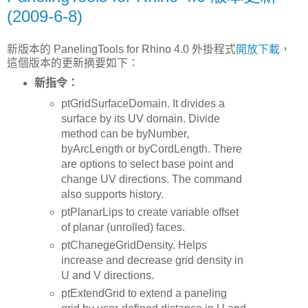
(2009-6-8)
新版本的 PanelingTools for Rhino 4.0 外掛程式
開放下載
，
這個版本的更新摘要如下：
新指令：
ptGridSurfaceDomain. It divides a
surface by its UV domain. Divide
method can be byNumber,
byArcLength or byCordLength. There
are options to select base point and
change UV directions. The command
also supports history.
ptPlanarLips to create variable offset
of planar (unrolled) faces.
ptChanegeGridDensity. Helps
increase and decrease grid density in
U and V directions.
ptExtendGrid to extend a paneling