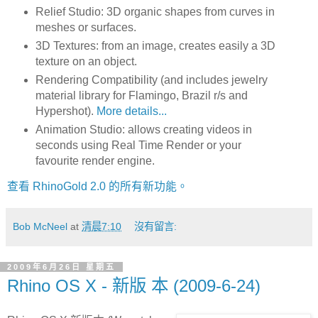
Relief Studio: 3D organic shapes from curves in
meshes or surfaces.
3D Textures: from an image, creates easily a 3D
texture on an object.
Rendering Compatibility (and includes jewelry
material library for Flamingo, Brazil r/s and
Hypershot).
More details...
Animation Studio: allows creating videos in
seconds using Real Time Render or your
favourite render engine.
查看 RhinoGold 2.0 的所有新功能。
Bob McNeel
at
清晨7:10
沒有留言:
2009年6月26日 星期五
Rhino OS X - 新版 本 (2009-6-24)