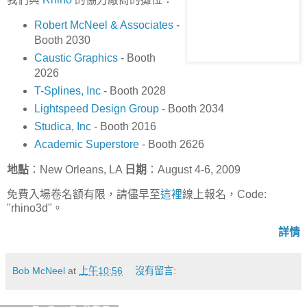
Robert McNeel & Associates
-
Booth 2030
Caustic Graphics
- Booth
2026
T-Splines, Inc
- Booth 2028
Lightspeed Design Group
- Booth 2034
Studica, Inc
- Booth 2016
Academic Superstore
- Booth 2626
地點
：New Orleans, LA
日期
：August 4-6, 2009
免費入場卷名額有限，請儘早至
這裡
線上報名，Code:
"rhino3d"。
詳情
Bob McNeel
at
上午10:56
沒有留言: