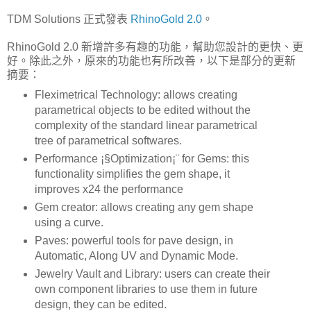
TDM Solutions 正式發表
RhinoGold 2.0
。
RhinoGold 2.0 新增許多有趣的功能，幫助您設計的更快、更
好。除此之外，原來的功能也有所改善，以下是部分的更新
摘要：
Fleximetrical Technology: allows creating
parametrical objects to be edited without the
complexity of the standard linear parametrical
tree of parametrical softwares.
Performance ¡§Optimization¡¨ for Gems: this
functionality simplifies the gem shape, it
improves x24 the performance
Gem creator: allows creating any gem shape
using a curve.
Paves: powerful tools for pave design, in
Automatic, Along UV and Dynamic Mode.
Jewelry Vault and Library: users can create their
own component libraries to use them in future
design, they can be edited.