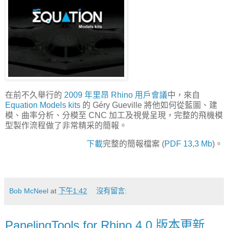
在前不久舉行的
2009 年里昂 Rhino 用戶會議
中，來自
Equation Models kits
的 Géry Gueville 將他如何從藍圖、建
模、曲率分析、分模至 CNC 加工及視覺呈現，完整的飛機模
型製作流程做了非常精采的簡報。
下載
完整的簡報檔案 (
PDF 13,3 Mb
)。
Bob McNeel
at
下午1:42
沒有留言:
PanelingTools for Rhino 4.0 版本更新