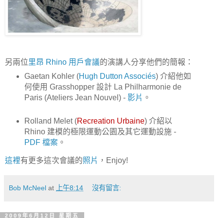
另兩位
里昂 Rhino 用戶會議
的演講人分享他們的簡報：
Gaetan Kohler (
Hugh Dutton Associés
) 介紹他如
何使用 Grasshopper 設計 La Philharmonie de
Paris (Ateliers Jean Nouvel) -
影片
。
Rolland Melet (
Recreation Urbaine
) 介紹以
Rhino 建模的極限運動公園及其它運動設施 -
PDF 檔案
。
這裡
有更多這次會議的
照片
，Enjoy!
Bob McNeel
at
上午8:14
沒有留言:
2009年6月12日 星期五