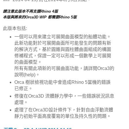
請注意此版本不再支援Rhino 4版
本版與將來的
Orca3D WIP 都需要Rhino 5版
此版本包括:
一個可以用來建立可展開曲面模型的船體功能。
此新功能對於可展開曲面所可能發生的問題有新
的解決方式，基於圓錐與圓柱體曲面組成的構圖
修補程式，保證一定可以形成一個數學上可展開
的曲面模型。
所有有關此項新的可展曲面功能，請詳閱Orca3的
說明(help)。
Orca 樹狀檢視功能中會造成Rhino 5當機的錯誤
已修正。
修復在Orca3D 流體靜力學中，一些錯誤狀況訊息
處理。
處理了在Orca3D設計條件下，針對自由浮動流體
靜力初始平面高度覆寫的單位及持久性的問題。