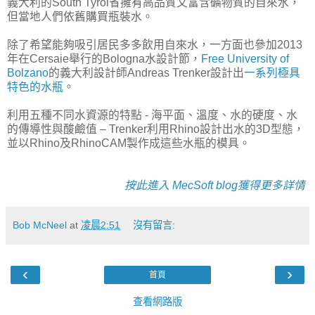
義大利的South Tyrol省擁有高品質又富含礦物質的自來水，
但當地人們依舊購買瓶裝水。
除了希望能夠吸引居民多多飲用自來水，一方面也參加2013
年在Cersaie舉行的Bologna水設計節，
Free University of
Bolzano
的義大利設計師Andreas Trenker設計出
一系列極具
特色的水瓶
。
利用五種不同水資源的特點 - 海平面、溫度、水的硬度、水
的傳導性與酸鹼值 – Trenker利用Rhino設計出水的3D型態，
並以Rhino及RhinoCAM製作成這些水瓶的模具。
按此進入 MecSoft blog獲得更多詳情
Bob McNeel
at
凌晨2:51
沒有留言:
‹
›
首頁
查看網路版