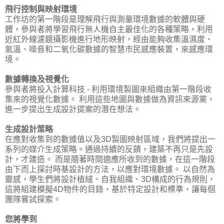
飛行控制與映射環境
工作坊的第一階段是理解飛行與測量環境數據的軟體與硬
體，參與者將學習飛行無人機自主最佳化的各種策略，利用
近紅外線濾鏡攝影機進行地形映射，經由能夠收集溫濕度、
氣溫、噪音和二氧化碳數據的智慧市民感應裝置，來感應環
境。
數據轉換及視覺化
參與者將投入計算科技 - 利用環境製圖來組織由第一階段收
集來的視覺化數據。 利用這些地圖與數據做為資訊來源黨，
進一步提出生成設計提案的潛在想法。
生成設計策略
在應對收集到的數據值以及3D製圖映射區域，我們將提出一
系列的媒介生成策略。通過持續的反饋，建築不再只是先設
計，才建造。 而是隨著時間適應所收到的數據，在這一階段
由下而上探討時基設計的方法，以應對環境數據。 以自然為
靈感，學生們將設計植絨、自我組織、3D構成的行為規則，
這將組建模擬4D物件的目錄，基於特定設計和標準，讓每個
團隊嘗試探索。
您將學到