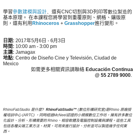
學習
參數建模與設計
、
還有CNC切割與3D列印等
數位製造
的
基本原理。 在本課程您將學習到重覆原則、網格、鑲版原
則，還有利用
Rhinoceros
+
Grasshopper
進行變形。
日期:
2017年5月6日 - 6月3日
時間:
10:00 am - 3:00 pm
主講:
Jamagax
地點
:
Centro de Diseño Cine y Televisión, Ciudad de
Mexico
如需更多相關資訊請聯絡
Educación Continua
@
55 2789 9000
.
RhinoFabStudio 是什麼?
RhinoFabStudio™
(數位形構研究室)是Rhino 原廠授
權培訓中心 (ARTC) ，同時經過McNeel認證的小規模數位工作坊，擁有許多數位
化設計、分析、形構需要的 Rhino、相容軟體及電腦控制設備與課程。這些工具
包括各種尖端工業方法、材質，可用來進行設計、分析並可以製造幾乎任何東
西。