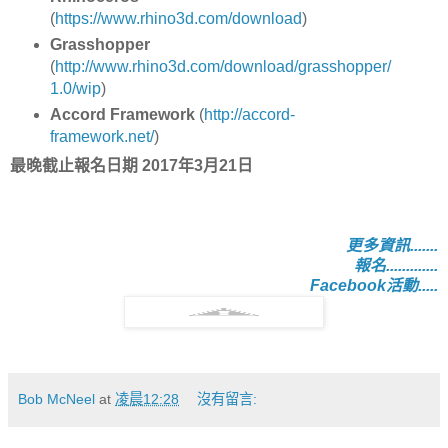
(
https://www.rhino3d.com/download
)
Grasshopper
(
http://www.rhino3d.com/download/grasshopper/
1.0/wip
)
Accord Framework
(
http://accord-
framework.net/
)
最晚截止報名日期 2017年3月21日
更多資訊.......
報名.............
Facebook活動.....
Bob McNeel
at
凌晨12:28
沒有留言: