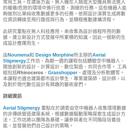
常用工具。在建築方面，無人機在人類或大型機具無法進入
的複雜/危險的環境中進行巡查、測繪的任務。這些機器人能
夠做到比單純收集數據更多的任務，依照設計演算生成將數
位資訊轉換至飛行路徑與行為，並積極推動建構流程。
此研究重點在無人科技應用，來收集為設計過程所用的數
據，建立新設計方式發展中所累積的知識，因此一個新的生
成設計應運而生。
由
Noumena
和
Design Morphine
所主辦的
Aerial
Stigmergy
工作坊，為期一週的課程包括體驗空中機器人、
開放創新的設計、計算設計、數位製造、共同合作等。 工具
組包括
Rhinoceros
、
Grasshopper
、處理及分析軟體等。
本課程也適合建築都市設計學生、專業建築師、設計師，以
及對於現代數位設計有興趣的藝術家們。
詳細資訊
Aerial Stigmergy
重點在於調查由空中機器人收集環境數據
的非傳統營造建築系統，根據數據驅動策略探索生成設計方
法。工作坊將以團隊為基礎，讓參與者在不同階段培養技
能，並發展他們自己設計的策略。