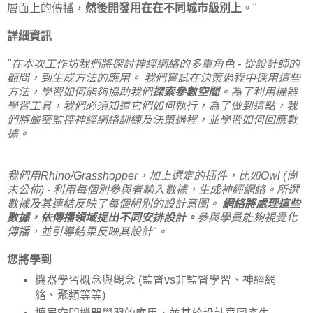
層面上的傳播，
然後開發用在在不同城市級別上
。"
詳細資訊
"在本次工作坊我們將探討神經網絡的多重角色 - 從設計師的
顧問，到生成方法的應用。 我們嘗試在決策過程中採用這些
方法，學習如何能夠協助我們
探索參數空間
。為了利用機器
學習工具，我們必須知道它們如何執行，為了做到這點，我
們將嚴密監控神經網絡訓練及決策過程，並學習如何回應數
據。
我們用Rhino/Grasshopper，加上選定的插件，比如Owl (尚
未公佈) - 利用每個別參與者輸入數據，生成神經網絡。所選
數據及其連結反映了每個組別的設計意圖。
網絡將處理這些
數據，依傳播領域提出不同安排設計。
參與學員能夠視覺化
傳播，並引導結果反映其設計"。
您將學到
機器學習概念與觀念 (監督vs非監督學習、神經網
絡、聚類等等)