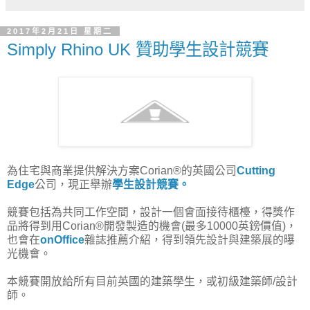
2017年2月21日 星期二
Simply Rhino UK 贊助學生設計競賽
為住宅與商業提供解決方案Corian®的英國公司
Cutting
Edge
公司，現正舉辦
學生設計競賽。
競賽包括為共同工作空間，設計一個會面接待櫃檯，得獎作
品將得到用Corian®開發製造的機會(最多10000英鎊價值)，
也會在
onOffice
雜誌推薦介紹，得到領先設計與建築展的曝
光機會。
本競賽開放給所有目前英國的
建築學生，或初級建築師/設計
師
。