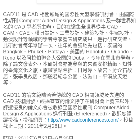
CAD'11 是 CAD 相關領域的國際性大型學術研討會，由國際
性期刊 Computer Aided Design & Applications 及一群世界知
名的 CAD 學者所主辦，目的在邀集全世界從事 CAD、
CAM、CAE、模具設計、工業設計、建築設計、生醫設計、
動漫設計等領域的學者專家發表研究成果，進行研究交流。
此研討會每年舉辦一次，往年的會議地點包括：泰國的
Bangkok、Phuket、Pattaya、美國的 Honolulu、Orlando、
Reno 以及阿拉伯聯合大公國的 Dubai，今年在臺北市舉辦。
除了論文發表外，本研討會亦為參與的來賓安排精緻、知性
的臺灣文化之旅，旅遊景點包括：日月潭、故宮、蔣介石故
居、張學良故居、鄧麗君紀念公園、法鼓山、平溪放天燈
等。
CAD'11 的論文範疇涵蓋傳統的 CAD 相關領域及先進的
CAD 技術開發，經過審查的論文除了在研討會上發表以外，
評選優良的論文亦會被收錄至國際性期刊 Computer Aided
Design & Applications 進行刊登 (EI referenced)，歡迎您踴
躍投稿，投稿網頁：
http://www.cadconferences.com/
，投稿
截止日期：2011年2月28日。
時間：2011年6月27日~6月30日