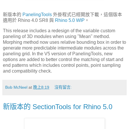
新版本的
PanelingTools
外掛程式已經開放下載，這個版本
適用於 Rhino 4.0 SR8 與
Rhino 5.0 WIP
。
This release includes a redesign of the variable custom
paneling of 3D modules when using "Mean" method.
Morphing method now uses relative bounding box in order to
generate more predictable intermediate modules across the
paneling grid. In the V5 version of PanelingTools, new
options are added to better control the matching of start and
end patterns which includes control points, point sampling
and compatibility check.
Bob McNeel
at
晚上8:19
沒有留言:
新版本的 SectionTools for Rhino 5.0