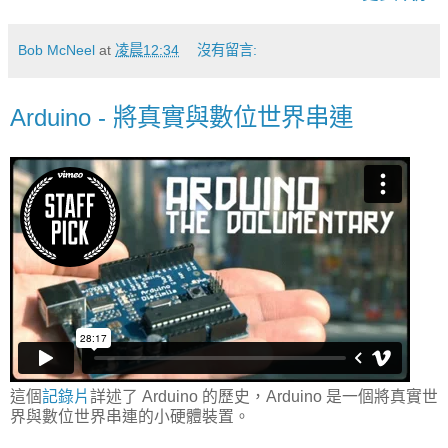
Bob McNeel
at
凌晨12:34
沒有留言:
Arduino - 將真實與數位世界串連
這個
記錄片
詳述了 Arduino 的歷史，Arduino 是一個將真實世
界與數位世界串連的小硬體裝置。