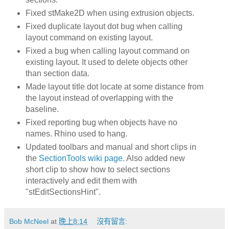
Fixed stMake2D when using extrusion objects.
Fixed duplicate layout dot bug when calling
layout command on existing layout.
Fixed a bug when calling layout command on
existing layout. It used to delete objects other
than section data.
Made layout title dot locate at some distance from
the layout instead of overlapping with the
baseline.
Fixed reporting bug when objects have no
names. Rhino used to hang.
Updated toolbars and manual and short clips in
the
SectionTools wiki page
. Also added new
short clip to show how to select sections
interactively and edit them with
"stEditSectionsHint".
Bob McNeel
at
晚上8:14
沒有留言: