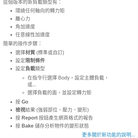
這個版本的新負載類型有：
環繞任何軸向的轉力矩
離心力
角加速度
任意線性加速度
簡單的操作步驟：
選擇
材質
(標準或自訂)
設定
限制條件
設定
負載
類型
在指令行選擇 Body，設定主體負載，
或...
選擇負載的面，並設定轉力矩
按
Go
檢視
結果 (強弱部位、壓力、變形)
按
Report
按鈕產生網頁格式的報告
按
Bake
儲存分析物件的變形狀態
更多關於新功能的說明...