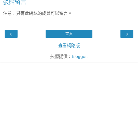
張貼留言
注意：只有此網誌的成員可以留言。
‹
›
首頁
查看網路版
技術提供：
Blogger
.