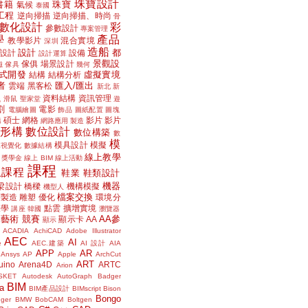
珠寶設計
書籍
珠寶
氣候
泰國
工程
逆向掃描
逆向掃描、時尚
骨
數化設計
彩
參數設計
專案管理
學
產品
教學影片
混合實境
深圳
造船
設計
都
設計
設備
設計運算
景觀設
傢俱
場景設計
磁
傢具
幾何
式開發
虛擬實境
結構
結構分析
者
匯入/匯出
雲端
黑客松
新北
新
議
資料結構
資訊管理
滑鼠
聖家堂
遊
割
電影
電腦繪圖
飾品
圖紙配置
圖塊
碩士
網格
影片
影片
講
網路應用
製造
位形構
數位設計
數位構築
數
模
模具設計
模擬
據視覺化
數據結構
線上教學
獎學金
線上 BIM
線上活動
課程
上課程
鞋業
鞋類設計
機器
梁設計
橋樑
機構模擬
機型人
檔案交換
層製造
雕塑
優化
環境分
聲學
點雲
擴增實境
講座
韓國
瀏覽器
藝術
競賽
AA參
顯示卡
AA
顯示
ACADIA
AchiCAD
Adobe Illustrator
AEC
AI
e
AEC.建築
AI 設計
AIA
APP
AR
Ansys
AP
Apple
ArchCut
ART
uino
Arena4D
ARTC
Arion
SKET
Autodesk
AutoGraph
Badger
BIM
a
BIM產品設計
BIMscript
Bison
Bongo
nger
BMW
BobCAM
Boltgen