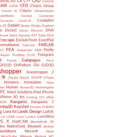
C#
CAD
BricsCAD
C++
Cademy
CAM
CFD
Chaos Group
CATIA
Clayoo
Claude AI
ClimateStudio
siteWorks
Conduit
Connecter
Crystallon
Conveyor
Covid-19
Datakit
s
D5
Design
Design Explorer
ne
Dezact
DIVA
Dezart
Discover
thorse
Driod
Dynamo
E57
Eddy
EEG
Enscape
EvoluteTools
ExactFlat
FABLAB
ressMarine
FabCafe
FEA
Firefly
KO
Felixrender
FEM
Fologram
Hopper
FluidRay
FLUX
o
Galapagos
Fractal
Geco
GFD3D
GHPython
GIS
GJD3D
shopper
Grasshopper 2
r教學
Gravity Sketch
GSAPP
GTeam
Hololens
Honeybee
Hops
Human
ini
Human3D
Hummingbird
IFC
Intact Solutions
iPad
iPhone
iRhino 3D
Iris
Ironbug
IVY
ixRay
Kangaroo
Kangaroo 2
JSON
amba3D
Keyshot
Konstru
KUBRIX
g
Lands Design
Land Kit
Lark光
Lunchbox
LCA
LENA
Linux
Lumion
OS X
madCAM
Mandelbulb 3D
rix
MatrixGold
Maxwell
McNeel
eelMiami
Mecsoft
Mesh
MicroScribe
Millipede
Mindesk
MIT