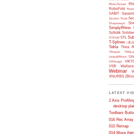
Rh
RhinoTerrain
RoboFold
Rola
SABIT
Savan
Sec
Section Tools
Sh
Shapeways
SimplyRhino 
Sofistik
Solidw
Su
STL
STEAM
T-Splines
t產
Tekla
Thea R
TRmesh
TRNLiz
Unr
Unity@Rhino
VIKT
V4Design
VSR
Wallace
Webinar
W
XNURBS
ZBru
LATEST VI
2 Axis Profili
desktop pla
Toolbars Butt
016 Rec Array
015 Remap
014 Move then