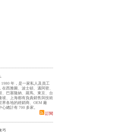
L
 1980 年，是一家私人及員工
，在西雅圖、波士頓、邁阿密、
斯、巴塞隆納、羅馬、東京、台
隆坡、上海都有負責銷售與技術
界各地的經銷商、OEM 廠
心總計有 700 多家。
訂閱
小技巧