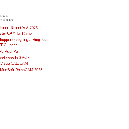
DEOS -
STUDIO
binar: RhinoCAM 2026 -
rter CAM for Rhino
hopper designing a Ring, cut
TEC Laser
R8 PushPull
ditions in 3 Axis ,
 VisualCAD/CAM
n MecSoft RhinoCAM 2023