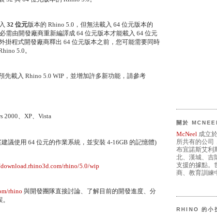
載入
32 位元
版本的 Rhino 5.0，但無法載入 64 位元版本的
掛程式必需由開發廠商重新編譯成 64 位元版本才能載入 64 位元
使用的外掛程式開發廠商釋出 64 位元版本之前，您可能需要同時
ino 5.0。
式已預先載入 Rhino 5.0 WIP，並增加許多新功能，請參考
s 2000、XP、Vista
關於 MCNEE
McNeel
成立於
所共有的公司
案建議使用 64 位元的作業系統，並安裝 4-16GB 的記憶體)
布宜諾斯艾利
北、漢城、吉
支援的據點。世
//download.rhino3d.com/rhino/5.0/wip
商、教育訓練中
om/rhino
與開發團隊直接討論、了解目前的開發進度、分
誤。
RHINO 的