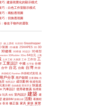
技巧: 建築視覺化的顯示模式
技巧：白色工作室顯示模式
技巧：兩點透視圖
技巧：切換透視圖
小技巧：修改子物件的選取
Grasshopper
計
線上課程
GJD3D
2D製圖
2SHAPES
3D
2D繪圖
3D
3D建模
3D模型
3D掃描
3D設計
64位元
nexion
3DRudder
3Dxu
上海
載
工
工作坊
土木工程
大師課
工作
工業設計
中國
分析
營
元宇宙
台北
台灣
台中
台南
工
外掛
外掛程式彩現
永
外掛程式 Panther
用戶分享
用戶新聞
交通運輸
仿
成功案例
地景
收縮包裝
地景設計
快速成
元素分析
自由曲面
西班牙文
汽車設計
使用者會議
拓樸最
車
建築
室內設計
玩具
建
擬
南投
活動
型
建築BIM
看圖程
架構分析
修正版
家具
家俱
展覽
香港
樂