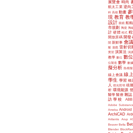
展覽會
時尚
逆向
航太工業
參
動畫
科
高雄
現
教育
教
設計
船舶
眼鏡
市規劃
陶瓷
陶
計
程
硬體
程式
開發
開放原碼
會
新鮮事
聞
雷射切
艇
遊戲
演算法
實習
演
數
教學
數位
數學
位製造
數
擬分析
熱模擬
線
線上會議
學生
學習
橋
人
積
燈光照明
環境能源
析
雜誌
醫學
醫療
訪學校
ABB
Adobe Substanc
Android
Ameba
ArchiCAD
Ard
Artlantis
Arup
A
Bet
Beaver
Bella
Blender
BlockRa