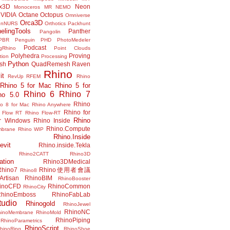
x3D
Neon
Monoceros
MR
NEMO
VIDIA
Octane
Octopus
Omniverse
Orca3D
enNURS
Orthotics
Packhunt
elingTools
Panther
Pangolin
PBR
Penguin
PHD
PhotoMedeler
Podcast
ngRhino
Point Clouds
Polyhedra
Proving
tion
Processing
Python
ish
QuadRemesh
Raven
Rhino
it
RevUp
RFEM
Rhino
Rhino 5 for Mac
Rhino 5 for
Rhino 6
Rhino 7
no 5.0
Rhino
no 8 for Mac
Rhino Anywhere
Rhino for
 Flow RT
Rhino Flow-RT
Rhino
or Windows
Rhino Inside
Rhino.Compute
mbrane
Rhino WIP
Rhino.Inside
evit
Rhino.inside.Tekla
Rhino2CATT
Rhino3D
ation
Rhino3DMedical
Rhino7
Rhino使用者會議
Rhino8
Artisan
RhinoBIM
RhinoBooster
inoCFD
RhinoCommon
RhinoCity
hinoEmboss
RhinoFabLab
udio
Rhinogold
RhinoJewel
RhinoNC
hinoMembrane
RhinoMold
RhinoPiping
RhinoParametrics
RhinoScript
hinoRing
RhinoShoe