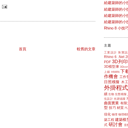
給建築師的小
給建築師的小
給建築師的小
給建築師的小
Rhino 8 
主題
首頁
較舊的文章
工業設計
珠寶設
Rhino 6
.Net
3D列印
PDF
3D模型庫
3Dcon
下
上銀 HIWIN
作機會
工作
日照模擬
木
外掛程式
續
生物
生態模擬
生設計
光跡追蹤
曲面實業
有限
型
技巧
材質
汽
佳化
物理
物理模
建築模
築工程
研討會
式
音