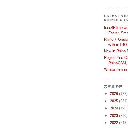
LATEST VI
RHINOFAB
food4Rhino we
Faster, Sma
Rhino + Grass
with a TRO
New in Rhino 
Region End Con
RhinoCAM,
What's new i
文章資料庫
►
2026
(122)
►
2025
(231)
►
2024
(195)
►
2023
(230)
►
2022
(243)