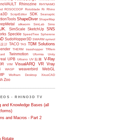
inoVAULT
Rhinozine
RHYNAMO
nd
ROSOCOOP
Rotoblade
Rr Rhino
na3D
SDK
ScriptEditor
Seanaptic
ShapeDiver
tionTools
ShapeMap
eepMetal
silkworm
SimLab
Simo
UK.
SNS
SimScale
SketchUp
orks
Speckle
SpeedTree
Spherene
bD
SudoHopper3D
SWARM
symvol
TDM Solutions
TACO
品設計
TAS
ender
THERM
trasshopper
TRfem
Twinmotion
ard
Uformia
Unity
V-Ray
eal
UPB
Urbano
UV貼圖
VisualARQ
VR
Vray
OR
VIM
i
weaverbird
WebGL
WASP
IP
Wolfram Desktop
XirusCAD
sh
Zoo
DEOS - RHINO3D TV
ng and Knowledge Bases (all
tforms)
ons and Macros - Part 2
 Rotate