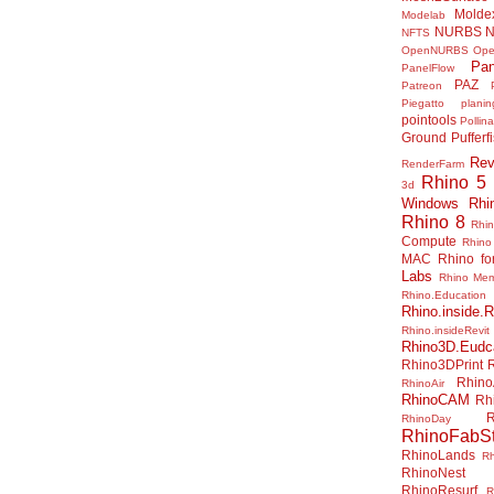
Molde
Modelab
NURBS
N
NFTS
OpenNURBS
Op
Pan
PanelFlow
PAZ
Patreon
Piegatto
plani
pointools
Pollina
Ground
Pufferf
Rev
RenderFarm
Rhino 5
3d
Windows
Rhi
Rhino 8
Rhi
Compute
Rhino
MAC
Rhino f
Labs
Rhino Me
Rhino.Education
Rhino.inside.R
Rhino.insideRevit
Rhino3D.Eudc
Rhino3DPrint
Rhino
RhinoAir
RhinoCAM
Rh
R
RhinoDay
RhinoFabSt
RhinoLands
R
RhinoNest
RhinoResurf
R