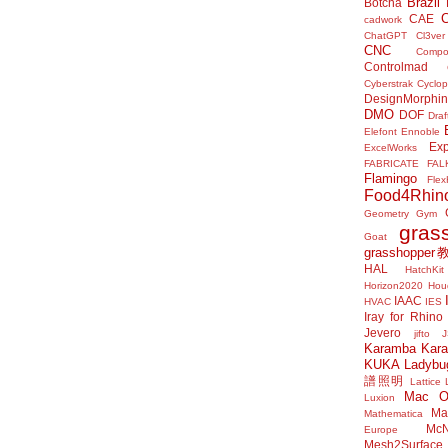
Brazil
Botcha
CAE
cadwork
ChatGPT
Cl3ver
CNC
Compo
Controlmad
Cyberstrak
Cyclop
DesignMorphi
DMO
DOF
Draf
Elefont
Ennoble
Exp
ExcelWorks
FABRICATE
FAL
Flamingo
Flex
Food4Rhin
Geometry Gym
gras
Goat
grasshoppe
HAL
HatchKit
Horizon2020
Houd
IAAC
HVAC
IES
Iray for Rhino
Jevero
jifto
Karamba
Kar
KUKA
Ladybu
譜照明
Lattice
Mac 
Luxion
Mat
Mathematica
McN
Europe
Mesh2Surface