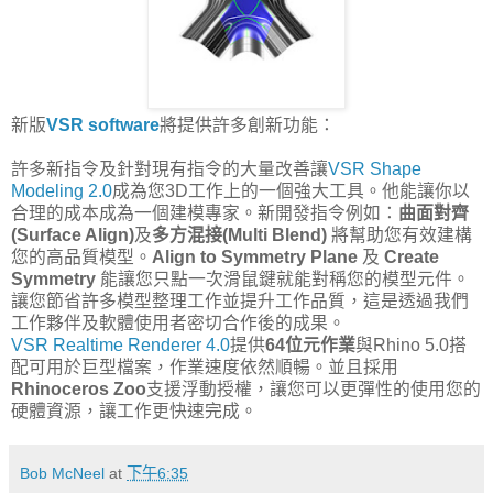
新版
VSR software
將提供許多創新功能：
許多新指令及針對現有指令的大量改善讓
VSR Shape
Modeling 2.0
成為您3D工作上的一個強大工具。他能讓你以
合理的成本成為一個建模專家。新開發指令例如：
曲面對齊
(Surface Align)
及
多方混接(Multi Blend)
將幫助您有效建構
您的高品質模型。
Align to Symmetry Plane
及
Create
Symmetry
能讓您只點一次滑鼠鍵就能對稱您的模型元件。
讓您節省許多模型整理工作並提升工作品質，這是透過我們
工作夥伴及軟體使用者密切合作後的成果。
VSR Realtime Renderer 4.0
提供
64位元作業
與Rhino 5.0搭
配可用於巨型檔案，作業速度依然順暢。並且採用
Rhinoceros Zoo
支援浮動授權，讓您可以更彈性的使用您的
硬體資源，讓工作更快速完成。
Bob McNeel
at
下午6:35