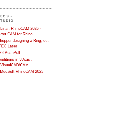
DEOS -
STUDIO
binar: RhinoCAM 2026 -
rter CAM for Rhino
hopper designing a Ring, cut
TEC Laser
R8 PushPull
ditions in 3 Axis ,
 VisualCAD/CAM
n MecSoft RhinoCAM 2023