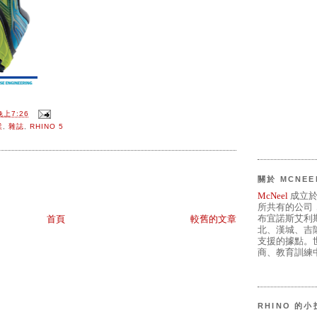
晚上7:26
業
,
雜誌
,
RHINO 5
關於 MCNEE
McNeel
成立於
所共有的公司
布宜諾斯艾利
首頁
較舊的文章
北、漢城、吉
支援的據點。世
商、教育訓練中
RHINO 的