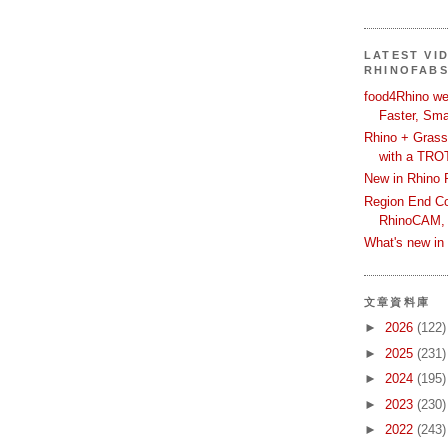
LATEST VI
RHINOFAB
food4Rhino we
Faster, Sma
Rhino + Grass
with a TRO
New in Rhino 
Region End Con
RhinoCAM,
What's new i
文章資料庫
►
2026
(122)
►
2025
(231)
►
2024
(195)
►
2023
(230)
►
2022
(243)