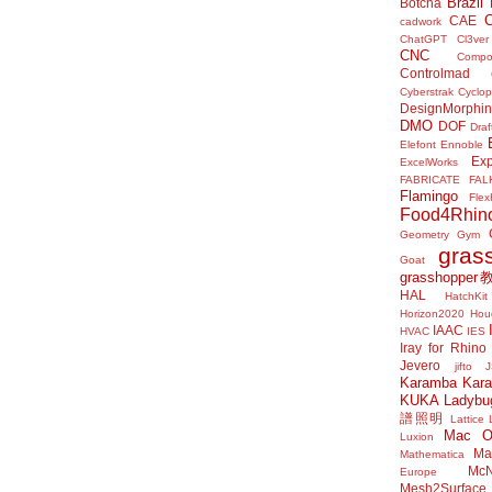
Brazil
Botcha
CAE
cadwork
ChatGPT
Cl3ver
CNC
Compo
Controlmad
Cyberstrak
Cyclop
DesignMorphi
DMO
DOF
Draf
Elefont
Ennoble
Exp
ExcelWorks
FABRICATE
FAL
Flamingo
Flex
Food4Rhin
Geometry Gym
gras
Goat
grasshoppe
HAL
HatchKit
Horizon2020
Houd
IAAC
HVAC
IES
Iray for Rhino
Jevero
jifto
Karamba
Kar
KUKA
Ladybu
譜照明
Lattice
Mac 
Luxion
Mat
Mathematica
McN
Europe
Mesh2Surface