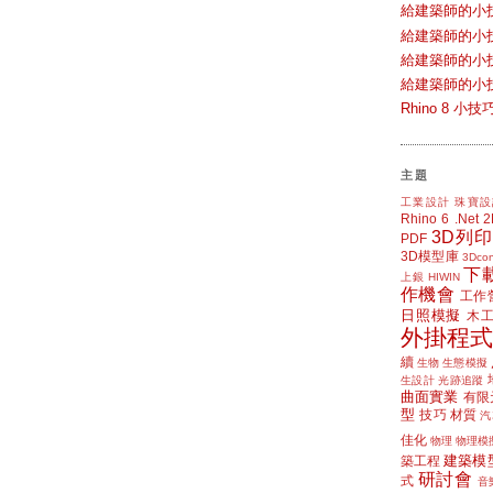
給建築師的小
給建築師的小
給建築師的小
給建築師的小
Rhino 8 
主題
工業設計
珠寶設
Rhino 6
.Net
3D列印
PDF
3D模型庫
3Dcon
下
上銀 HIWIN
作機會
工作
日照模擬
木
外掛程式
續
生物
生態模擬
生設計
光跡追蹤
曲面實業
有限
型
技巧
材質
汽
佳化
物理
物理模
建築模
築工程
研討會
式
音