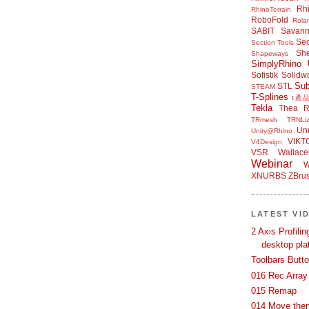
Rh
RhinoTerrain
RoboFold
Rola
SABIT
Savan
Sec
Section Tools
Sh
Shapeways
SimplyRhino 
Sofistik
Solidw
Su
STL
STEAM
T-Splines
t產
Tekla
Thea R
TRmesh
TRNLiz
Unr
Unity@Rhino
VIKT
V4Design
VSR
Wallace
Webinar
W
XNURBS
ZBru
LATEST VI
2 Axis Profili
desktop pla
Toolbars Butt
016 Rec Array
015 Remap
014 Move then