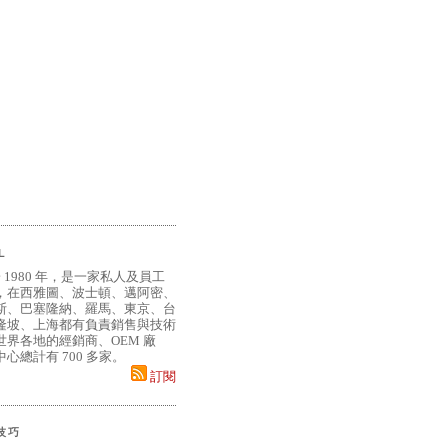
L
 1980 年，是一家私人及員工
，在西雅圖、波士頓、邁阿密、
斯、巴塞隆納、羅馬、東京、台
隆坡、上海都有負責銷售與技術
界各地的經銷商、OEM 廠
心總計有 700 多家。
訂閱
小技巧