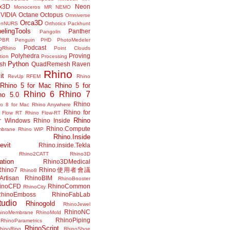
x3D
Neon
Monoceros
MR
NEMO
VIDIA
Octane
Octopus
Omniverse
Orca3D
enNURS
Orthotics
Packhunt
elingTools
Panther
Pangolin
PBR
Penguin
PHD
PhotoMedeler
Podcast
ngRhino
Point Clouds
Polyhedra
Proving
tion
Processing
Python
ish
QuadRemesh
Raven
Rhino
it
RevUp
RFEM
Rhino
Rhino 5 for Mac
Rhino 5 for
Rhino 6
Rhino 7
no 5.0
Rhino
no 8 for Mac
Rhino Anywhere
Rhino for
 Flow RT
Rhino Flow-RT
Rhino
or Windows
Rhino Inside
Rhino.Compute
mbrane
Rhino WIP
Rhino.Inside
evit
Rhino.inside.Tekla
Rhino2CATT
Rhino3D
ation
Rhino3DMedical
Rhino7
Rhino使用者會議
Rhino8
Artisan
RhinoBIM
RhinoBooster
inoCFD
RhinoCommon
RhinoCity
hinoEmboss
RhinoFabLab
udio
Rhinogold
RhinoJewel
RhinoNC
hinoMembrane
RhinoMold
RhinoPiping
RhinoParametrics
RhinoScript
hinoRing
RhinoShoe