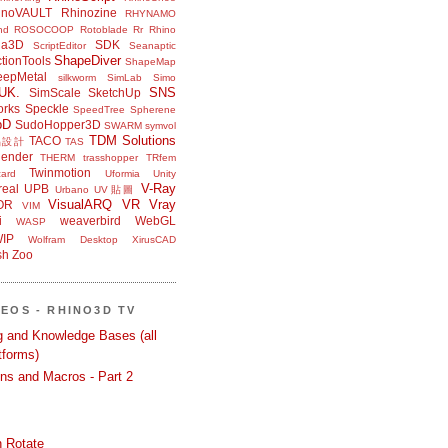
inoVAULT
Rhinozine
RHYNAMO
nd
ROSOCOOP
Rotoblade
Rr Rhino
na3D
SDK
ScriptEditor
Seanaptic
ShapeDiver
tionTools
ShapeMap
eepMetal
silkworm
SimLab
Simo
UK.
SNS
SimScale
SketchUp
orks
Speckle
SpeedTree
Spherene
bD
SudoHopper3D
SWARM
symvol
TDM Solutions
TACO
品設計
TAS
ender
THERM
trasshopper
TRfem
Twinmotion
ard
Uformia
Unity
V-Ray
eal
UPB
Urbano
UV貼圖
VisualARQ
VR
Vray
OR
VIM
i
weaverbird
WebGL
WASP
IP
Wolfram Desktop
XirusCAD
sh
Zoo
DEOS - RHINO3D TV
ng and Knowledge Bases (all
tforms)
ons and Macros - Part 2
 Rotate