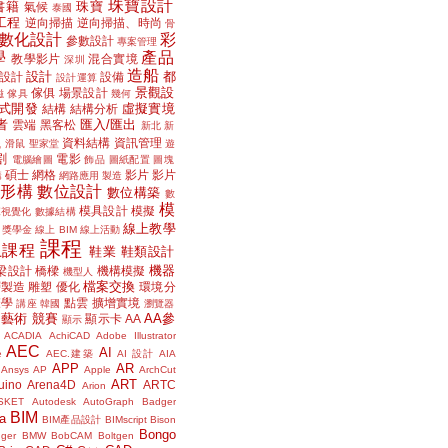
珠寶設計
書籍
珠寶
氣候
泰國
工程
逆向掃描
逆向掃描、時尚
骨
數化設計
彩
參數設計
專案管理
學
產品
教學影片
混合實境
深圳
造船
設計
都
設計
設備
設計運算
景觀設
傢俱
場景設計
磁
傢具
幾何
式開發
虛擬實境
結構
結構分析
者
匯入/匯出
雲端
黑客松
新北
新
議
資料結構
資訊管理
滑鼠
聖家堂
遊
割
電影
電腦繪圖
飾品
圖紙配置
圖塊
碩士
網格
影片
影片
講
網路應用
製造
位形構
數位設計
數位構築
數
模
模具設計
模擬
據視覺化
數據結構
線上教學
獎學金
線上 BIM
線上活動
課程
上課程
鞋業
鞋類設計
機器
梁設計
橋樑
機構模擬
機型人
檔案交換
層製造
雕塑
優化
環境分
聲學
點雲
擴增實境
講座
韓國
瀏覽器
藝術
競賽
AA參
顯示卡
AA
顯示
ACADIA
AchiCAD
Adobe Illustrator
AEC
AI
e
AEC.建築
AI 設計
AIA
APP
AR
Ansys
AP
Apple
ArchCut
ART
uino
Arena4D
ARTC
Arion
SKET
Autodesk
AutoGraph
Badger
BIM
a
BIM產品設計
BIMscript
Bison
Bongo
nger
BMW
BobCAM
Boltgen