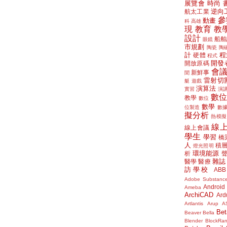
展覽會
時尚
逆向
航太工業
參
動畫
科
高雄
現
教育
教
設計
船舶
眼鏡
市規劃
陶瓷
陶
計
程
硬體
程式
開發
開放原碼
會
新鮮事
聞
雷射切
艇
遊戲
演算法
實習
演
數
教學
數位
數學
位製造
數
擬分析
熱模擬
線
線上會議
學生
學習
橋
人
積
燈光照明
環境能源
析
雜誌
醫學
醫療
訪學校
ABB
Adobe Substanc
Android
Ameba
ArchiCAD
Ard
Artlantis
Arup
A
Bet
Beaver
Bella
Blender
BlockRa