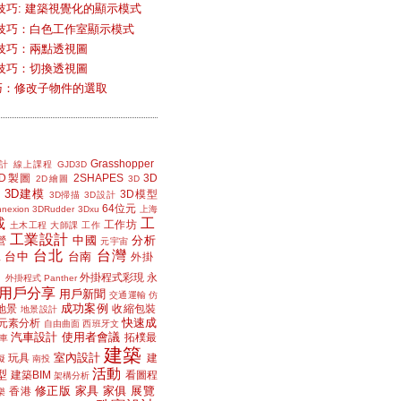
技巧: 建築視覺化的顯示模式
技巧：白色工作室顯示模式
技巧：兩點透視圖
技巧：切換透視圖
小技巧：修改子物件的選取
Grasshopper
計
線上課程
GJD3D
2D製圖
2SHAPES
3D
2D繪圖
3D
3D建模
3D模型
3D掃描
3D設計
64位元
nexion
3DRudder
3Dxu
上海
載
工
工作坊
土木工程
大師課
工作
工業設計
中國
分析
營
元宇宙
台北
台灣
台中
台南
工
外掛
外掛程式彩現
永
外掛程式 Panther
用戶分享
用戶新聞
交通運輸
仿
成功案例
地景
收縮包裝
地景設計
快速成
元素分析
自由曲面
西班牙文
汽車設計
使用者會議
拓樸最
車
建築
室內設計
玩具
建
擬
南投
活動
型
建築BIM
看圖程
架構分析
修正版
家具
家俱
展覽
香港
樂