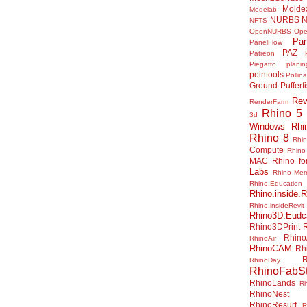
Molde
Modelab
NURBS
N
NFTS
OpenNURBS
Op
Pan
PanelFlow
PAZ
Patreon
Piegatto
plani
pointools
Pollina
Ground
Pufferf
Rev
RenderFarm
Rhino 5
3d
Windows
Rhi
Rhino 8
Rhi
Compute
Rhino
MAC
Rhino f
Labs
Rhino Me
Rhino.Education
Rhino.inside.R
Rhino.insideRevit
Rhino3D.Eudc
Rhino3DPrint
Rhino
RhinoAir
RhinoCAM
Rh
R
RhinoDay
RhinoFabSt
RhinoLands
R
RhinoNest
RhinoResurf
R