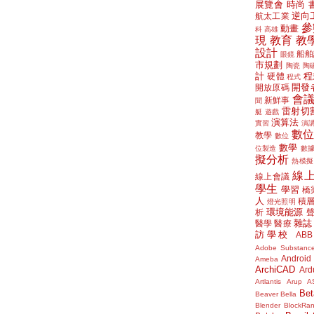
展覽會
時尚
逆向
航太工業
參
動畫
科
高雄
現
教育
教
設計
船舶
眼鏡
市規劃
陶瓷
陶
計
程
硬體
程式
開發
開放原碼
會
新鮮事
聞
雷射切
艇
遊戲
演算法
實習
演
數
教學
數位
數學
位製造
數
擬分析
熱模擬
線
線上會議
學生
學習
橋
人
積
燈光照明
環境能源
析
雜誌
醫學
醫療
訪學校
ABB
Adobe Substanc
Android
Ameba
ArchiCAD
Ard
Artlantis
Arup
A
Bet
Beaver
Bella
Blender
BlockRa