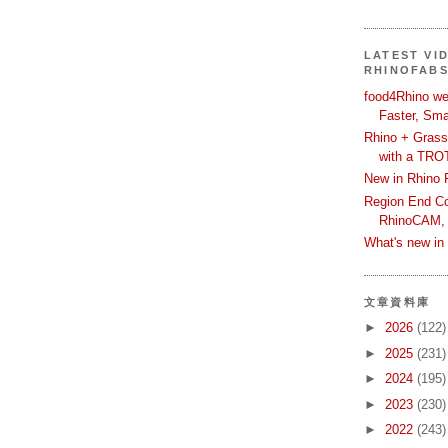
LATEST VI
RHINOFAB
food4Rhino we
Faster, Sma
Rhino + Grass
with a TRO
New in Rhino 
Region End Con
RhinoCAM,
What's new i
文章資料庫
►
2026
(122)
►
2025
(231)
►
2024
(195)
►
2023
(230)
►
2022
(243)