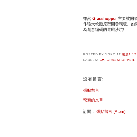
雖然
Grasshopper
主要被開發
作強大軟體原型開發環境。如果您會
為創意編碼的遊戲沙坑!
POSTED BY
YOKO
AT
凌晨1:12
LABELS:
C#
,
GRASSHOPPER
,
沒有留言:
張貼留言
較新的文章
訂閱：
張貼留言 (Atom)