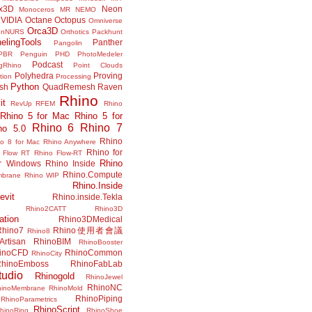
x3D
Neon
Monoceros
MR
NEMO
VIDIA
Octane
Octopus
Omniverse
Orca3D
enNURS
Orthotics
Packhunt
elingTools
Panther
Pangolin
PBR
Penguin
PHD
PhotoMedeler
Podcast
ngRhino
Point Clouds
Polyhedra
Proving
tion
Processing
Python
ish
QuadRemesh
Raven
Rhino
it
RevUp
RFEM
Rhino
Rhino 5 for Mac
Rhino 5 for
Rhino 6
Rhino 7
no 5.0
Rhino
no 8 for Mac
Rhino Anywhere
Rhino for
 Flow RT
Rhino Flow-RT
Rhino
or Windows
Rhino Inside
Rhino.Compute
mbrane
Rhino WIP
Rhino.Inside
evit
Rhino.inside.Tekla
Rhino2CATT
Rhino3D
ation
Rhino3DMedical
Rhino7
Rhino使用者會議
Rhino8
Artisan
RhinoBIM
RhinoBooster
inoCFD
RhinoCommon
RhinoCity
hinoEmboss
RhinoFabLab
udio
Rhinogold
RhinoJewel
RhinoNC
hinoMembrane
RhinoMold
RhinoPiping
RhinoParametrics
RhinoScript
hinoRing
RhinoShoe