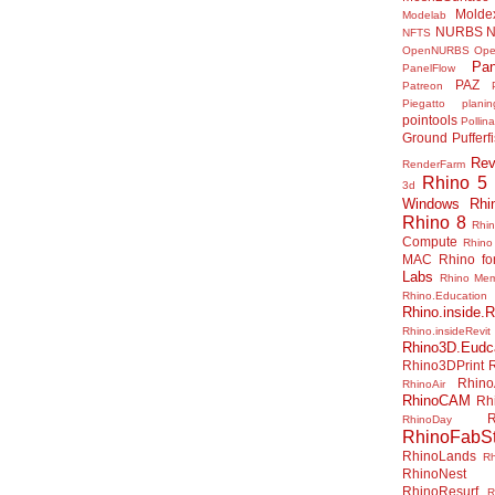
Molde
Modelab
NURBS
N
NFTS
OpenNURBS
Op
Pan
PanelFlow
PAZ
Patreon
Piegatto
plani
pointools
Pollina
Ground
Pufferf
Rev
RenderFarm
Rhino 5
3d
Windows
Rhi
Rhino 8
Rhi
Compute
Rhino
MAC
Rhino f
Labs
Rhino Me
Rhino.Education
Rhino.inside.R
Rhino.insideRevit
Rhino3D.Eudc
Rhino3DPrint
Rhino
RhinoAir
RhinoCAM
Rh
R
RhinoDay
RhinoFabSt
RhinoLands
R
RhinoNest
RhinoResurf
R