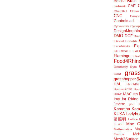
Brazil
Botcha
CAE
cadwork
ChatGPT
Cl3ver
CNC
Compo
Controlmad
Cyberstrak
Cyclop
DesignMorphi
DMO
DOF
Draf
Elefont
Ennoble
Exp
ExcelWorks
FABRICATE
FAL
Flamingo
Flex
Food4Rhin
Geometry Gym
gras
Goat
grasshoppe
HAL
HatchKit
Horizon2020
Houd
IAAC
HVAC
IES
Iray for Rhino
Jevero
jifto
Karamba
Kar
KUKA
Ladybu
譜照明
Lattice
Mac 
Luxion
Mat
Mathematica
McN
Europe
Mesh2Surface