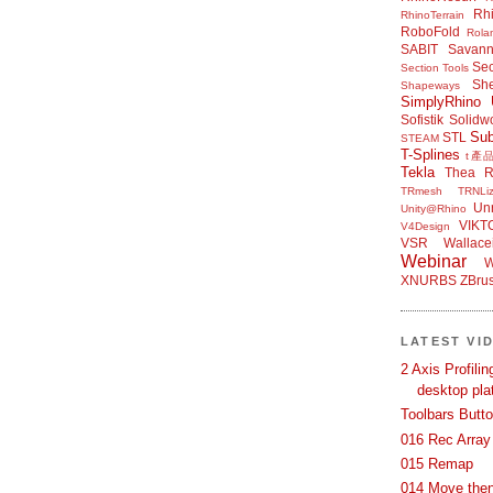
Rh
RhinoTerrain
RoboFold
Rola
SABIT
Savan
Sec
Section Tools
Sh
Shapeways
SimplyRhino 
Sofistik
Solidw
Su
STL
STEAM
T-Splines
t產
Tekla
Thea R
TRmesh
TRNLiz
Unr
Unity@Rhino
VIKT
V4Design
VSR
Wallace
Webinar
W
XNURBS
ZBru
LATEST VI
2 Axis Profili
desktop pla
Toolbars Butt
016 Rec Array
015 Remap
014 Move then