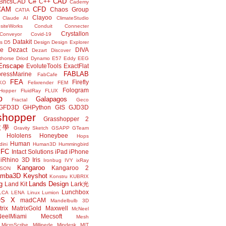
C#
CAD
BricsCAD
C++
Cademy
CAM
CFD
Chaos Group
CATIA
Clayoo
Claude AI
ClimateStudio
siteWorks
Conduit
Connecter
Crystallon
Conveyor
Covid-19
Datakit
s
D5
Design
Design Explorer
ne
Dezact
DIVA
Dezart
Discover
thorse
Driod
Dynamo
E57
Eddy
EEG
Enscape
EvoluteTools
ExactFlat
FABLAB
ressMarine
FabCafe
FEA
Firefly
KO
Felixrender
FEM
Fologram
Hopper
FluidRay
FLUX
o
Galapagos
Fractal
Geco
GFD3D
GHPython
GIS
GJD3D
shopper
Grasshopper 2
r教學
Gravity Sketch
GSAPP
GTeam
Hololens
Honeybee
Hops
Human
ini
Human3D
Hummingbird
IFC
Intact Solutions
iPad
iPhone
iRhino 3D
Iris
Ironbug
IVY
ixRay
Kangaroo
Kangaroo 2
JSON
amba3D
Keyshot
Konstru
KUBRIX
g
Lands Design
Land Kit
Lark光
Lunchbox
LCA
LENA
Linux
Lumion
OS X
madCAM
Mandelbulb 3D
rix
MatrixGold
Maxwell
McNeel
eelMiami
Mecsoft
Mesh
MicroScribe
Millipede
Mindesk
MIT