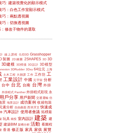
技巧: 建築視覺化的顯示模式
技巧：白色工作室顯示模式
技巧：兩點透視圖
技巧：切換透視圖
小技巧：修改子物件的選取
Grasshopper
計
線上課程
GJD3D
2D製圖
2SHAPES
3D
2D繪圖
3D
3D建模
3D模型
3D掃描
3D設計
64位元
nexion
3DRudder
3Dxu
上海
載
工
工作坊
土木工程
大師課
工作
工業設計
中國
分析
營
元宇宙
台北
台灣
台中
台南
工
外掛
外掛程式彩現
永
外掛程式 Panther
用戶分享
用戶新聞
交通運輸
仿
成功案例
地景
收縮包裝
地景設計
快速成
元素分析
自由曲面
西班牙文
汽車設計
使用者會議
拓樸最
車
建築
室內設計
玩具
建
擬
南投
活動
型
建築BIM
看圖程
架構分析
修正版
家具
家俱
展覽
香港
樂