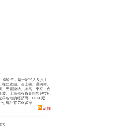
L
 1980 年，是一家私人及員工
，在西雅圖、波士頓、邁阿密、
斯、巴塞隆納、羅馬、東京、台
隆坡、上海都有負責銷售與技術
界各地的經銷商、OEM 廠
心總計有 700 多家。
訂閱
小技巧