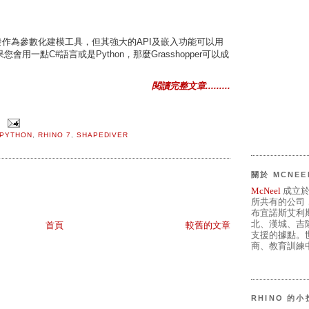
作為參數化建模工具，但其強大的API及嵌入功能可以用
用一點C#語言或是Python，那麼Grasshopper可以成
閱讀完整文章.........
PYTHON
,
RHINO 7
,
SHAPEDIVER
關於 MCNEE
McNeel
成立於
所共有的公司
布宜諾斯艾利
北、漢城、吉
首頁
較舊的文章
支援的據點。世
商、教育訓練中
RHINO 的