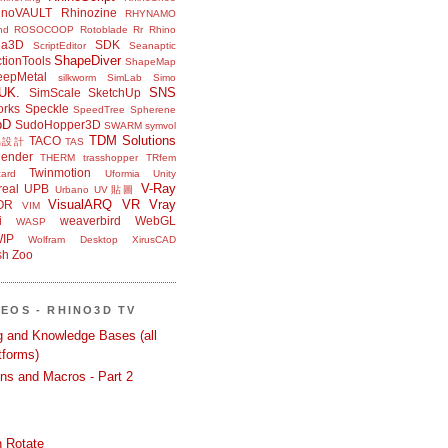
inoVAULT
Rhinozine
RHYNAMO
nd
ROSOCOOP
Rotoblade
Rr Rhino
na3D
SDK
ScriptEditor
Seanaptic
ShapeDiver
tionTools
ShapeMap
eepMetal
silkworm
SimLab
Simo
UK.
SNS
SimScale
SketchUp
orks
Speckle
SpeedTree
Spherene
bD
SudoHopper3D
SWARM
symvol
TDM Solutions
TACO
品設計
TAS
ender
THERM
trasshopper
TRfem
Twinmotion
ard
Uformia
Unity
V-Ray
eal
UPB
Urbano
UV貼圖
VisualARQ
VR
Vray
OR
VIM
i
weaverbird
WebGL
WASP
IP
Wolfram Desktop
XirusCAD
sh
Zoo
DEOS - RHINO3D TV
ng and Knowledge Bases (all
tforms)
ons and Macros - Part 2
 Rotate