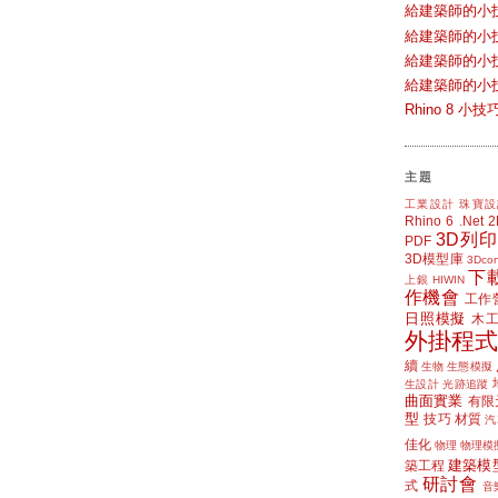
給建築師的小
給建築師的小
給建築師的小
給建築師的小
Rhino 8 
主題
工業設計
珠寶設
Rhino 6
.Net
3D列印
PDF
3D模型庫
3Dcon
下
上銀 HIWIN
作機會
工作
日照模擬
木
外掛程式
續
生物
生態模擬
生設計
光跡追蹤
曲面實業
有限
型
技巧
材質
汽
佳化
物理
物理模
建築模
築工程
研討會
式
音