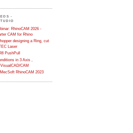
DEOS -
STUDIO
binar: RhinoCAM 2026 -
rter CAM for Rhino
hopper designing a Ring, cut
TEC Laser
R8 PushPull
ditions in 3 Axis ,
 VisualCAD/CAM
n MecSoft RhinoCAM 2023