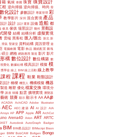
珠寶設計
書籍
珠寶
氣候
泰國
工程
逆向掃描
逆向掃描、時尚
骨
數化設計
彩
參數設計
專案管理
學
產品
教學影片
混合實境
深圳
造船
設計
都
設計
設備
設計運算
景觀設
傢俱
場景設計
磁
傢具
幾何
式開發
虛擬實境
結構
結構分析
者
匯入/匯出
雲端
黑客松
新北
新
議
資料結構
資訊管理
滑鼠
聖家堂
遊
割
電影
電腦繪圖
飾品
圖紙配置
圖塊
碩士
網格
影片
影片
講
網路應用
製造
位形構
數位設計
數位構築
數
模
模具設計
模擬
據視覺化
數據結構
線上教學
獎學金
線上 BIM
線上活動
課程
上課程
鞋業
鞋類設計
機器
梁設計
橋樑
機構模擬
機型人
檔案交換
層製造
雕塑
優化
環境分
聲學
點雲
擴增實境
講座
韓國
瀏覽器
藝術
競賽
AA參
顯示卡
AA
顯示
ACADIA
AchiCAD
Adobe Illustrator
AEC
AI
e
AEC.建築
AI 設計
AIA
APP
AR
Ansys
AP
Apple
ArchCut
ART
uino
Arena4D
ARTC
Arion
SKET
Autodesk
AutoGraph
Badger
BIM
a
BIM產品設計
BIMscript
Bison
Bongo
nger
BMW
BobCAM
Boltgen