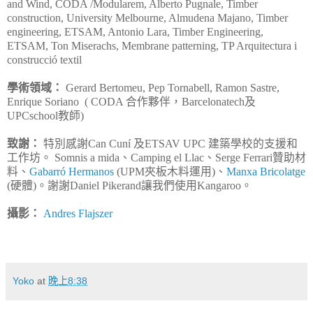
and Wind, CODA /Modularem, Alberto Pugnale, Timber
construction, University Melbourne, Almudena Majano, Timber
engineering, ETSAM, Antonio Lara, Timber Engineering,
ETSAM, Ton Miserachs, Membrane patterning, TP Arquitectura i
construcció textil
學術領域：
Gerard Bertomeu, Pep Tornabell, Ramon Sastre,
Enrique Soriano ( CODA 合作夥伴，Barcelonatech及
UPCschool教師)
致謝：
特別感謝Can Cuní 及ETSAV UPC 建築學校的支援和
工作坊。 Somnis a mida、Camping el Llac、Serge Ferrari贊助材
料、
Gabarró Hermanos
(UPM夾板木料運用)、
Manxa Bricolatge
(硬體)。謝謝Daniel Pikerand讓我們使用Kangaroo。
攝影：
Andres Flajszer
Yoko
at
晚上8:38