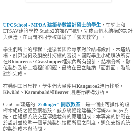
UPCSchool - MPDA 建築參數設計碩士的學生
，在網上和
ETSAV建築學校 Studio2的課程期間，完成兩個木結構的設計
與建造，在兩間不同學校舉辦了「露天教室」。
學生們所上的課程，遵循著國際專家對於結構設計、木造結
構、計算幾何及膜設計持續的審視。國際學生小組解決所有
在
Rhinoceros / Grasshopper
框架內所有設計、結構分析、數
位製造及施工過程的問題，最終在巴塞隆納「面對面」階段
建造完成。
在幾個工具集裡，學生們大量使用
Kangaroo2
進行找形，
Kiwi!3d
、
Karamba3d
和
Beaver
則進行結構分析。
CanCuní建造的
"Zollinger" 開放教室
，是一個由可操作的短
樺木組成之輕量網格殼。該系統輕鬆建基於傳統Zollinger系
統，由短樑系統交互傳遞載荷的原理組成。本專案的挑戰在
於設計並校準一個單純製造接頭所需之剛度，避免支撐系統
的製造成本與時間。