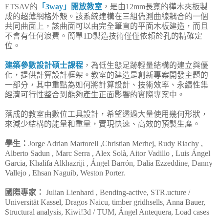
ETSAV的
「3way」開放教室
，是由12mm長寬的樺木夾板製
成的超薄網格外殼。該系統建構在三組偽測曲線耦合的一個
共同曲面上，該曲面可以由完全筆直的平面木板建造，而且
不會有任何浪費。簡單1D製造技術僅僅依賴於孔的精確定
位。
建築參數設計碩士課程
，為低生態足跡輕量結構的建立與優
化，提供計算設計框架。教室的建造是創新專案開發主題的
一部分，其中重點為如何將計算設計、技術效率、永續性集
經濟可行性整合到能夠產生正面影響的實際專案中。
落成的教室由數位工具設計，希望透過大量使用幾何形狀，
來減少結構的能量和重量，實現快速、高效的預製生產。
學生：
Jorge Adrian Martorell ,Christian Merhej, Rudy Riachy ,
Alberto Sadun , Marc Serra , Alex Solà, Aitor Vadillo , Luis Ángel
Garcia, Khalifa Alkhazriji , Ángel Barrón, Dalia Ezzeddine, Danny
Vallejo , Ehsan Naguib, Weston Porter.
國際專家：
Julian Lienhard , Bending-active, STR.ucture /
Universität Kassel, Dragos Naicu, timber gridhsells, Anna Bauer,
Structural analysis, Kiwi!3d / TUM, Ángel Antequera, Load cases