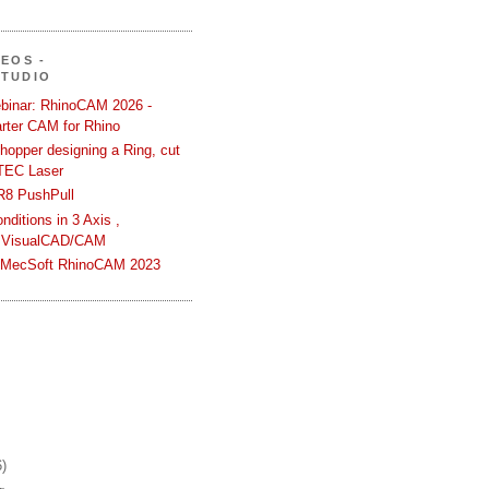
DEOS -
STUDIO
binar: RhinoCAM 2026 -
rter CAM for Rhino
hopper designing a Ring, cut
TEC Laser
R8 PushPull
ditions in 3 Axis ,
 VisualCAD/CAM
n MecSoft RhinoCAM 2023
6)