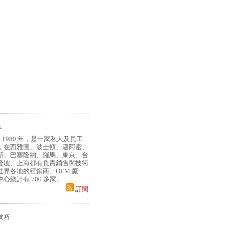
L
 1980 年，是一家私人及員工
，在西雅圖、波士頓、邁阿密、
斯、巴塞隆納、羅馬、東京、台
隆坡、上海都有負責銷售與技術
界各地的經銷商、OEM 廠
心總計有 700 多家。
訂閱
小技巧