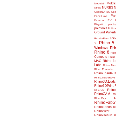
Molde
Modelab
NURBS
N
NFTS
OpenNURBS
Op
Pan
PanelFlow
PAZ
Patreon
Piegatto
plani
pointools
Pollina
Ground
Pufferf
Rev
RenderFarm
Rhino 5
3d
Windows
Rhi
Rhino 8
Rhi
Compute
Rhino
MAC
Rhino f
Labs
Rhino Me
Rhino.Education
Rhino.inside.R
Rhino.insideRevit
Rhino3D.Eudc
Rhino3DPrint
Rhino
RhinoAir
RhinoCAM
Rh
R
RhinoDay
RhinoFabSt
RhinoLands
R
RhinoNest
RhinoResurf
R