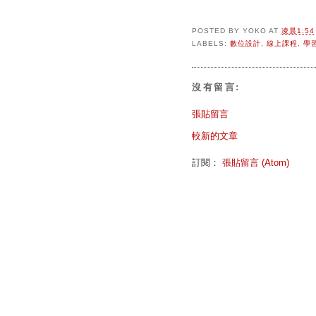
POSTED BY
YOKO
AT
凌晨1:54
LABELS:
數位設計
,
線上課程
,
學
沒有留言:
張貼留言
較新的文章
訂閱：
張貼留言 (Atom)