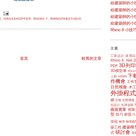
給建築師的小
給建築師的小
給建築師的小
習
,
GRASSHOPPER
,
RHINO 7
,
RHINOFABSTUDIO
給建築師的小
Rhino 8 
主題
工業設計
珠寶設
首頁
較舊的文章
Rhino 6
.Net
3D列印
PDF
3D模型庫
3Dcon
下
上銀 HIWIN
作機會
工作
日照模擬
木
外掛程式
續
生物
生態模擬
生設計
光跡追蹤
曲面實業
有限
型
技巧
材質
汽
佳化
物理
物理模
建築模
築工程
研討會
式
音