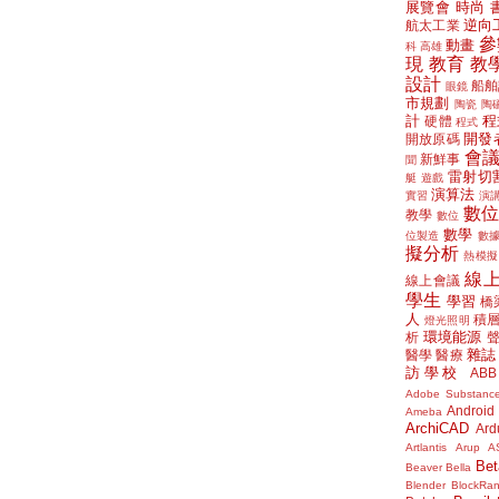
展覽會
時尚
逆向
航太工業
參
動畫
科
高雄
現
教育
教
設計
船舶
眼鏡
市規劃
陶瓷
陶
計
程
硬體
程式
開發
開放原碼
會
新鮮事
聞
雷射切
艇
遊戲
演算法
實習
演
數
教學
數位
數學
位製造
數
擬分析
熱模擬
線
線上會議
學生
學習
橋
人
積
燈光照明
環境能源
析
雜誌
醫學
醫療
訪學校
ABB
Adobe Substanc
Android
Ameba
ArchiCAD
Ard
Artlantis
Arup
A
Bet
Beaver
Bella
Blender
BlockRa