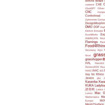
Brazil
Botcha
CAE
cadwork
ChatGPT
Cl3ver
CNC
Compo
Controlmad
Cyberstrak
Cyclop
DesignMorphi
DMO
DOF
Draf
Elefont
Ennoble
Exp
ExcelWorks
FABRICATE
FAL
Flamingo
Flex
Food4Rhin
Geometry Gym
gras
Goat
grasshoppe
HAL
HatchKit
Horizon2020
Houd
IAAC
HVAC
IES
Iray for Rhino
Jevero
jifto
Karamba
Kar
KUKA
Ladybu
譜照明
Lattice
Mac 
Luxion
Mat
Mathematica
McN
Europe
Mesh2Surface