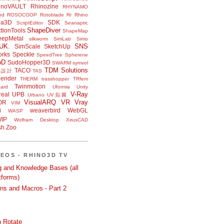
inoVAULT
Rhinozine
RHYNAMO
nd
ROSOCOOP
Rotoblade
Rr Rhino
na3D
SDK
ScriptEditor
Seanaptic
ShapeDiver
tionTools
ShapeMap
eepMetal
silkworm
SimLab
Simo
UK.
SNS
SimScale
SketchUp
orks
Speckle
SpeedTree
Spherene
bD
SudoHopper3D
SWARM
symvol
TDM Solutions
TACO
品設計
TAS
ender
THERM
trasshopper
TRfem
Twinmotion
ard
Uformia
Unity
V-Ray
eal
UPB
Urbano
UV貼圖
VisualARQ
VR
Vray
OR
VIM
i
weaverbird
WebGL
WASP
IP
Wolfram Desktop
XirusCAD
sh
Zoo
DEOS - RHINO3D TV
ng and Knowledge Bases (all
tforms)
ons and Macros - Part 2
 Rotate