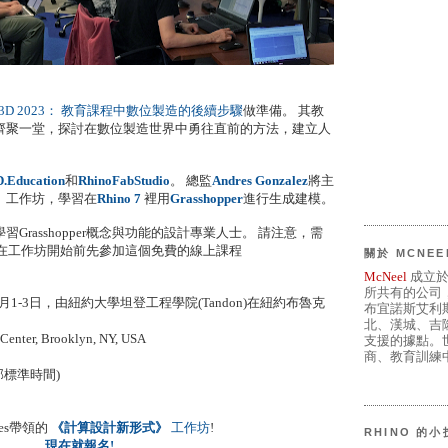
ruct3D 2023： 教育課程中數位製造的後續步驟
做準備。 其教
齊聚一堂，探討在數位製造世界中勇往直前的方法，建立人
.Education
和
RhinoFabStudio
。 總監
Andres Gonzalez
將主
」工作坊，學習在
Rhino
7
裡用
Grasshopper
進行生成建模。
Grasshopper概念與功能的設計專業人士。 請注意，需
建議您在工作坊開始前先參加這個免費的線上課程
關於 MCNEE
McNeel
成立於
所共有的公司
023年8月1-3日，由紐約大學坦登工程學院(Tandon)在紐約布魯克
布宜諾斯艾利
北、漢城、吉
Center, Brooklyn, NY, USA
支援的據點。世
商、教育訓練中
 (東部標準時間)
res帶領的
《計算設計新形式》
工作坊
!
RHINO 的
現在就報名!