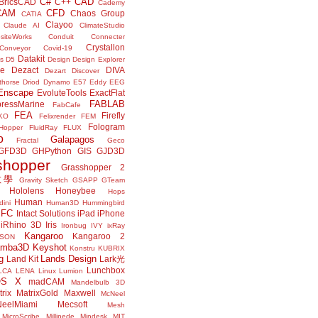
C#
CAD
BricsCAD
C++
Cademy
CAM
CFD
Chaos Group
CATIA
Clayoo
Claude AI
ClimateStudio
siteWorks
Conduit
Connecter
Crystallon
Conveyor
Covid-19
Datakit
s
D5
Design
Design Explorer
ne
Dezact
DIVA
Dezart
Discover
thorse
Driod
Dynamo
E57
Eddy
EEG
Enscape
EvoluteTools
ExactFlat
FABLAB
ressMarine
FabCafe
FEA
Firefly
KO
Felixrender
FEM
Fologram
Hopper
FluidRay
FLUX
o
Galapagos
Fractal
Geco
GFD3D
GHPython
GIS
GJD3D
shopper
Grasshopper 2
r教學
Gravity Sketch
GSAPP
GTeam
Hololens
Honeybee
Hops
Human
ini
Human3D
Hummingbird
IFC
Intact Solutions
iPad
iPhone
iRhino 3D
Iris
Ironbug
IVY
ixRay
Kangaroo
Kangaroo 2
JSON
amba3D
Keyshot
Konstru
KUBRIX
g
Lands Design
Land Kit
Lark光
Lunchbox
LCA
LENA
Linux
Lumion
OS X
madCAM
Mandelbulb 3D
rix
MatrixGold
Maxwell
McNeel
eelMiami
Mecsoft
Mesh
MicroScribe
Millipede
Mindesk
MIT