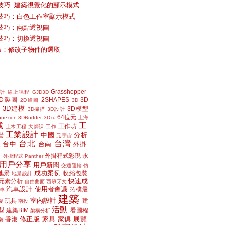
技巧: 建築視覺化的顯示模式
技巧：白色工作室顯示模式
技巧：兩點透視圖
技巧：切換透視圖
小技巧：修改子物件的選取
Grasshopper
計
線上課程
GJD3D
2D製圖
2SHAPES
3D
2D繪圖
3D
3D建模
3D模型
3D掃描
3D設計
64位元
nexion
3DRudder
3Dxu
上海
載
工
工作坊
土木工程
大師課
工作
工業設計
中國
分析
營
元宇宙
台北
台灣
台中
台南
工
外掛
外掛程式彩現
永
外掛程式 Panther
用戶分享
用戶新聞
交通運輸
仿
成功案例
地景
收縮包裝
地景設計
快速成
元素分析
自由曲面
西班牙文
汽車設計
使用者會議
拓樸最
車
建築
室內設計
玩具
建
擬
南投
活動
型
建築BIM
看圖程
架構分析
修正版
家具
家俱
展覽
香港
樂