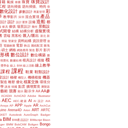
珠寶設計
書籍
珠寶
氣候
泰國
工程
逆向掃描
逆向掃描、時尚
骨
數化設計
彩
參數設計
專案管理
學
產品
教學影片
混合實境
深圳
造船
設計
都
設計
設備
設計運算
景觀設
傢俱
場景設計
磁
傢具
幾何
式開發
虛擬實境
結構
結構分析
者
匯入/匯出
雲端
黑客松
新北
新
議
資料結構
資訊管理
滑鼠
聖家堂
遊
割
電影
電腦繪圖
飾品
圖紙配置
圖塊
碩士
網格
影片
影片
講
網路應用
製造
位形構
數位設計
數位構築
數
模
模具設計
模擬
據視覺化
數據結構
線上教學
獎學金
線上 BIM
線上活動
課程
上課程
鞋業
鞋類設計
機器
梁設計
橋樑
機構模擬
機型人
檔案交換
層製造
雕塑
優化
環境分
聲學
點雲
擴增實境
講座
韓國
瀏覽器
藝術
競賽
AA參
顯示卡
AA
顯示
ACADIA
AchiCAD
Adobe Illustrator
AEC
AI
e
AEC.建築
AI 設計
AIA
APP
AR
Ansys
AP
Apple
ArchCut
ART
uino
Arena4D
ARTC
Arion
SKET
Autodesk
AutoGraph
Badger
BIM
a
BIM產品設計
BIMscript
Bison
Bongo
nger
BMW
BobCAM
Boltgen