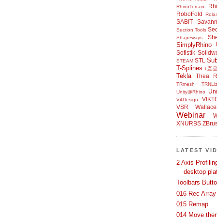
Rh
RhinoTerrain
RoboFold
Rola
SABIT
Savan
Sec
Section Tools
Sh
Shapeways
SimplyRhino 
Sofistik
Solidw
Su
STL
STEAM
T-Splines
t產
Tekla
Thea R
TRmesh
TRNLiz
Unr
Unity@Rhino
VIKT
V4Design
VSR
Wallace
Webinar
W
XNURBS
ZBru
LATEST VI
2 Axis Profili
desktop pla
Toolbars Butt
016 Rec Array
015 Remap
014 Move then