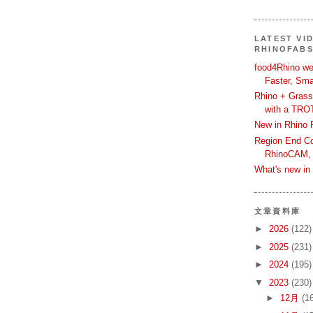
LATEST VI
RHINOFAB
food4Rhino we
Faster, Sma
Rhino + Grass
with a TRO
New in Rhino 
Region End Con
RhinoCAM,
What's new i
文章資料庫
►
2026
(122)
►
2025
(231)
►
2024
(195)
▼
2023
(230)
►
12月
(1