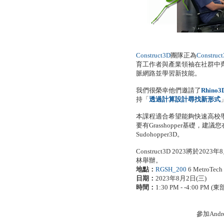
Construct3D
團隊正為
Const
育工作者與產業領袖在社群中
脈網路並學習新技能。
我們很榮幸他們邀請了
Rhino3D
持「
透過計算設計尋找新形式
本課程適合希望能夠快速高校學習
要有Grasshopper基礎，
Sudohopper3D。
Construct3D 2023將於2
林舉辦。
地點：
RGSH_200
6 MetroTech 
日期：
2023年8月2日(三)
時間：
1:30 PM - -4:00 PM
參加And