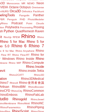
x3D
Neon
Monoceros
MR
NEMO
VIDIA
Octane
Octopus
Omniverse
Orca3D
enNURS
Orthotics
Packhunt
elingTools
Panther
Pangolin
PBR
Penguin
PHD
PhotoMedeler
Podcast
ngRhino
Point Clouds
Polyhedra
Proving
tion
Processing
Python
ish
QuadRemesh
Raven
Rhino
it
RevUp
RFEM
Rhino
Rhino 5 for Mac
Rhino 5 for
Rhino 6
Rhino 7
no 5.0
Rhino
no 8 for Mac
Rhino Anywhere
Rhino for
 Flow RT
Rhino Flow-RT
Rhino
or Windows
Rhino Inside
Rhino.Compute
mbrane
Rhino WIP
Rhino.Inside
evit
Rhino.inside.Tekla
Rhino2CATT
Rhino3D
ation
Rhino3DMedical
Rhino7
Rhino使用者會議
Rhino8
Artisan
RhinoBIM
RhinoBooster
inoCFD
RhinoCommon
RhinoCity
hinoEmboss
RhinoFabLab
udio
Rhinogold
RhinoJewel
RhinoNC
hinoMembrane
RhinoMold
RhinoPiping
RhinoParametrics
RhinoScript
hinoRing
RhinoShoe