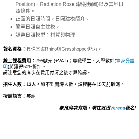
Position)、Radiation Rose (輻射頻圖)以及當地日
照條件。
正面的日照時間。日照建模簡介。
簡單日照自主建模。
調整日照模型：材質與物理
報名資格：
具備基礎Rhino與Grasshopper能力。
線上課程費用：
795歐元 (+VAT)；專職學生、大學教師(
需身分證
明
)將獲得50%折扣。
請注意您的席次在費用付清之後才算確認。
招生人數：12人。
如不到開課人數，課程將在15天前取消。
授課語言：
英語
教育席次有限，現在就跟
Verena
報名!