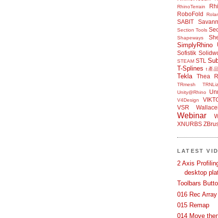
Rh
RhinoTerrain
RoboFold
Rola
SABIT
Savan
Sec
Section Tools
Sh
Shapeways
SimplyRhino 
Sofistik
Solidw
Su
STL
STEAM
T-Splines
t產
Tekla
Thea R
TRmesh
TRNLiz
Unr
Unity@Rhino
VIKT
V4Design
VSR
Wallace
Webinar
W
XNURBS
ZBru
LATEST VI
2 Axis Profili
desktop pla
Toolbars Butt
016 Rec Array
015 Remap
014 Move then