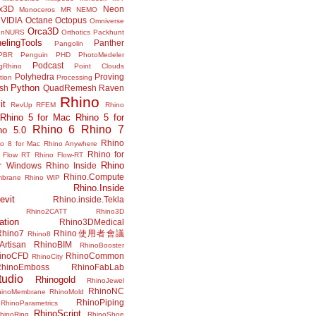
x3D
Neon
Monoceros
MR
NEMO
VIDIA
Octane
Octopus
Omniverse
Orca3D
enNURS
Orthotics
Packhunt
elingTools
Panther
Pangolin
PBR
Penguin
PHD
PhotoMedeler
Podcast
ngRhino
Point Clouds
Polyhedra
Proving
tion
Processing
Python
ish
QuadRemesh
Raven
Rhino
it
RevUp
RFEM
Rhino
Rhino 5 for Mac
Rhino 5 for
Rhino 6
Rhino 7
no 5.0
Rhino
no 8 for Mac
Rhino Anywhere
Rhino for
 Flow RT
Rhino Flow-RT
Rhino
or Windows
Rhino Inside
Rhino.Compute
mbrane
Rhino WIP
Rhino.Inside
evit
Rhino.inside.Tekla
Rhino2CATT
Rhino3D
ation
Rhino3DMedical
Rhino7
Rhino使用者會議
Rhino8
Artisan
RhinoBIM
RhinoBooster
inoCFD
RhinoCommon
RhinoCity
hinoEmboss
RhinoFabLab
udio
Rhinogold
RhinoJewel
RhinoNC
hinoMembrane
RhinoMold
RhinoPiping
RhinoParametrics
RhinoScript
hinoRing
RhinoShoe