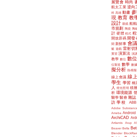
展覽會
時尚
逆向
航太工業
參
動畫
科
高雄
現
教育
教
設計
船舶
眼鏡
市規劃
陶瓷
陶
計
程
硬體
程式
開發
開放原碼
會
新鮮事
聞
雷射切
艇
遊戲
演算法
實習
演
數
教學
數位
數學
位製造
數
擬分析
熱模擬
線
線上會議
學生
學習
橋
人
積
燈光照明
環境能源
析
雜誌
醫學
醫療
訪學校
ABB
Adobe Substanc
Android
Ameba
ArchiCAD
Ard
Artlantis
Arup
A
Bet
Beaver
Bella
Blender
BlockRa