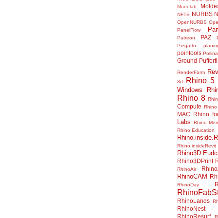
Molde
Modelab
NURBS
N
NFTS
OpenNURBS
Op
Pan
PanelFlow
PAZ
Patreon
Piegatto
plani
pointools
Pollina
Ground
Pufferf
Rev
RenderFarm
Rhino 5
3d
Windows
Rhi
Rhino 8
Rhi
Compute
Rhino
MAC
Rhino f
Labs
Rhino Me
Rhino.Education
Rhino.inside.R
Rhino.insideRevit
Rhino3D.Eudc
Rhino3DPrint
Rhino
RhinoAir
RhinoCAM
Rh
R
RhinoDay
RhinoFabSt
RhinoLands
R
RhinoNest
RhinoResurf
R