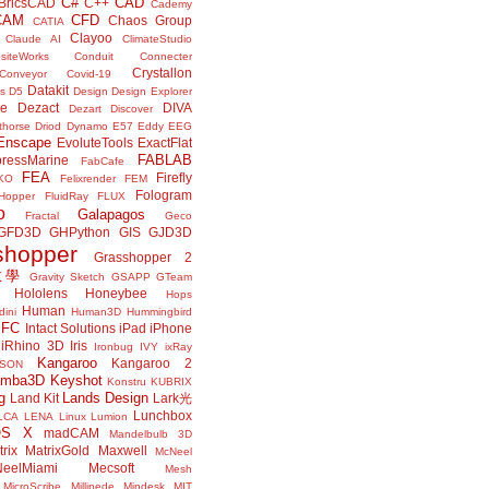
C#
CAD
BricsCAD
C++
Cademy
CAM
CFD
Chaos Group
CATIA
Clayoo
Claude AI
ClimateStudio
siteWorks
Conduit
Connecter
Crystallon
Conveyor
Covid-19
Datakit
s
D5
Design
Design Explorer
ne
Dezact
DIVA
Dezart
Discover
thorse
Driod
Dynamo
E57
Eddy
EEG
Enscape
EvoluteTools
ExactFlat
FABLAB
ressMarine
FabCafe
FEA
Firefly
KO
Felixrender
FEM
Fologram
Hopper
FluidRay
FLUX
o
Galapagos
Fractal
Geco
GFD3D
GHPython
GIS
GJD3D
shopper
Grasshopper 2
r教學
Gravity Sketch
GSAPP
GTeam
Hololens
Honeybee
Hops
Human
ini
Human3D
Hummingbird
IFC
Intact Solutions
iPad
iPhone
iRhino 3D
Iris
Ironbug
IVY
ixRay
Kangaroo
Kangaroo 2
JSON
amba3D
Keyshot
Konstru
KUBRIX
g
Lands Design
Land Kit
Lark光
Lunchbox
LCA
LENA
Linux
Lumion
OS X
madCAM
Mandelbulb 3D
rix
MatrixGold
Maxwell
McNeel
eelMiami
Mecsoft
Mesh
MicroScribe
Millipede
Mindesk
MIT