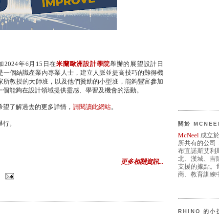
024年6月15日在
米蘭歐洲設計學院
舉辦的展望設計日
這是一個結識產業內專業人士，建立人脈並提高技巧的難得機
家所教授的大師班，以及他們贊助的小型班，能夠豐富參加
是一個能夠在設計領域提供靈感、學習及機會的活動。
希望了解過去的更多詳情，
請閱讀此網站
。
舉行。
關於 MCNEE
McNeel
成立於
所共有的公司
布宜諾斯艾利
北、漢城、吉
更多相關資訊...
支援的據點。世
商、教育訓練中
RHINO 的