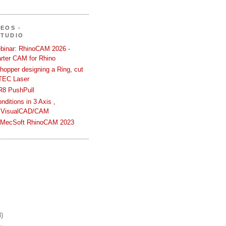
DEOS -
STUDIO
binar: RhinoCAM 2026 -
rter CAM for Rhino
hopper designing a Ring, cut
TEC Laser
R8 PushPull
ditions in 3 Axis ,
 VisualCAD/CAM
n MecSoft RhinoCAM 2023
3)