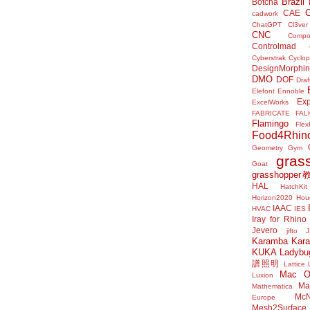
Brazil
Botcha
CAE
cadwork
ChatGPT
Cl3ver
CNC
Compo
Controlmad
Cyberstrak
Cyclop
DesignMorphi
DMO
DOF
Draf
Elefont
Ennoble
Exp
ExcelWorks
FABRICATE
FAL
Flamingo
Flex
Food4Rhin
Geometry Gym
gras
Goat
grasshoppe
HAL
HatchKit
Horizon2020
Houd
IAAC
HVAC
IES
Iray for Rhino
Jevero
jifto
Karamba
Kar
KUKA
Ladybu
譜照明
Lattice
Mac 
Luxion
Mat
Mathematica
McN
Europe
Mesh2Surface