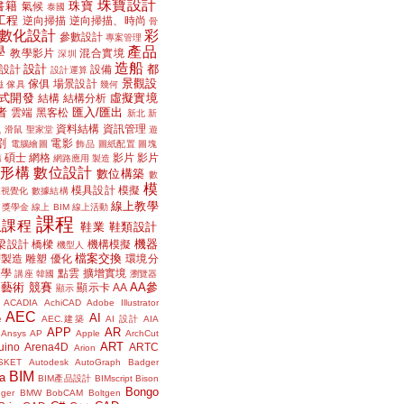
珠寶設計
書籍
珠寶
氣候
泰國
工程
逆向掃描
逆向掃描、時尚
骨
數化設計
彩
參數設計
專案管理
學
產品
教學影片
混合實境
深圳
造船
設計
都
設計
設備
設計運算
景觀設
傢俱
場景設計
磁
傢具
幾何
式開發
虛擬實境
結構
結構分析
者
匯入/匯出
雲端
黑客松
新北
新
議
資料結構
資訊管理
滑鼠
聖家堂
遊
割
電影
電腦繪圖
飾品
圖紙配置
圖塊
碩士
網格
影片
影片
講
網路應用
製造
位形構
數位設計
數位構築
數
模
模具設計
模擬
據視覺化
數據結構
線上教學
獎學金
線上 BIM
線上活動
課程
上課程
鞋業
鞋類設計
機器
梁設計
橋樑
機構模擬
機型人
檔案交換
層製造
雕塑
優化
環境分
聲學
點雲
擴增實境
講座
韓國
瀏覽器
藝術
競賽
AA參
顯示卡
AA
顯示
ACADIA
AchiCAD
Adobe Illustrator
AEC
AI
e
AEC.建築
AI 設計
AIA
APP
AR
Ansys
AP
Apple
ArchCut
ART
uino
Arena4D
ARTC
Arion
SKET
Autodesk
AutoGraph
Badger
BIM
a
BIM產品設計
BIMscript
Bison
Bongo
nger
BMW
BobCAM
Boltgen