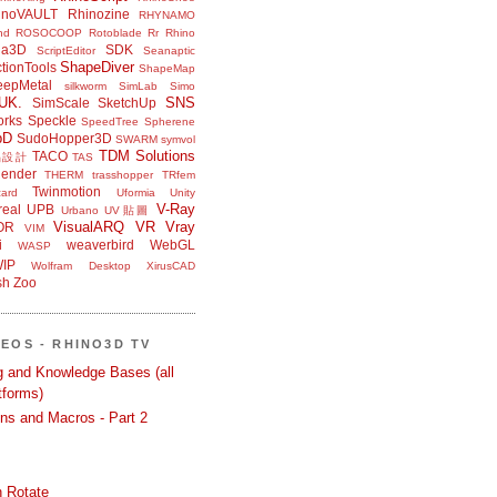
inoVAULT
Rhinozine
RHYNAMO
nd
ROSOCOOP
Rotoblade
Rr Rhino
na3D
SDK
ScriptEditor
Seanaptic
ShapeDiver
tionTools
ShapeMap
eepMetal
silkworm
SimLab
Simo
UK.
SNS
SimScale
SketchUp
orks
Speckle
SpeedTree
Spherene
bD
SudoHopper3D
SWARM
symvol
TDM Solutions
TACO
品設計
TAS
ender
THERM
trasshopper
TRfem
Twinmotion
ard
Uformia
Unity
V-Ray
eal
UPB
Urbano
UV貼圖
VisualARQ
VR
Vray
OR
VIM
i
weaverbird
WebGL
WASP
IP
Wolfram Desktop
XirusCAD
sh
Zoo
DEOS - RHINO3D TV
ng and Knowledge Bases (all
tforms)
ons and Macros - Part 2
 Rotate