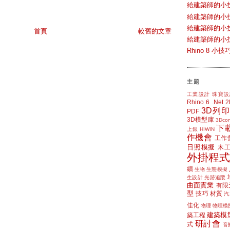
給建築師的小
給建築師的小
給建築師的小
首頁
較舊的文章
給建築師的小
Rhino 8 
主題
工業設計
珠寶設
Rhino 6
.Net
3D列印
PDF
3D模型庫
3Dcon
下
上銀 HIWIN
作機會
工作
日照模擬
木
外掛程式
續
生物
生態模擬
生設計
光跡追蹤
曲面實業
有限
型
技巧
材質
汽
佳化
物理
物理模
建築模
築工程
研討會
式
音