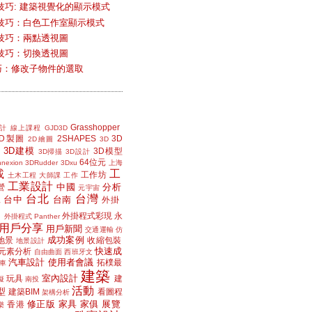
技巧: 建築視覺化的顯示模式
技巧：白色工作室顯示模式
技巧：兩點透視圖
技巧：切換透視圖
小技巧：修改子物件的選取
Grasshopper
計
線上課程
GJD3D
2D製圖
2SHAPES
3D
2D繪圖
3D
3D建模
3D模型
3D掃描
3D設計
64位元
nexion
3DRudder
3Dxu
上海
載
工
工作坊
土木工程
大師課
工作
工業設計
中國
分析
營
元宇宙
台北
台灣
台中
台南
工
外掛
外掛程式彩現
永
外掛程式 Panther
用戶分享
用戶新聞
交通運輸
仿
成功案例
地景
收縮包裝
地景設計
快速成
元素分析
自由曲面
西班牙文
汽車設計
使用者會議
拓樸最
車
建築
室內設計
玩具
建
擬
南投
活動
型
建築BIM
看圖程
架構分析
修正版
家具
家俱
展覽
香港
樂