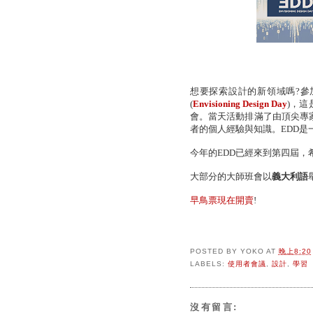
想要探索設計的新領域嗎?參加2
(
Envisioning Design Day
)，
會。當天活動排滿了由頂尖專
者的個人經驗與知識。EDD
今年的EDD已經來到第四屆，
大部分的大師班會以
義大利語
早鳥票現在開賣
!
POSTED BY
YOKO
AT
晚上8:20
LABELS:
使用者會議
,
設計
,
學習
沒有留言: