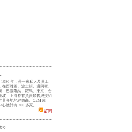
L
 1980 年，是一家私人及員工
，在西雅圖、波士頓、邁阿密、
斯、巴塞隆納、羅馬、東京、台
隆坡、上海都有負責銷售與技術
界各地的經銷商、OEM 廠
心總計有 700 多家。
訂閱
小技巧