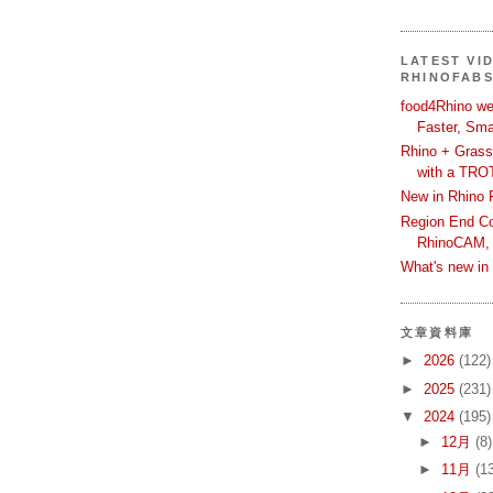
LATEST VI
RHINOFAB
food4Rhino we
Faster, Sma
Rhino + Grass
with a TRO
New in Rhino 
Region End Con
RhinoCAM,
What's new i
文章資料庫
►
2026
(122)
►
2025
(231)
▼
2024
(195)
►
12月
(8)
►
11月
(1