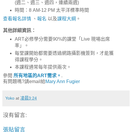
(週二、週三、週四，連續兩週)
時間：8 AM-12 PM 太平洋標準時間
查看報名詳情
、
報名
以及
課程大綱
。
其他詳細資訊：
ART必修學分需要90%的課堂「Live 現場出席
率」。
每堂課開始都需要透過網路攝影機簽到，才能獲
得課程學分。
本課程通常每年提供兩次。
參閱
所有地區的ART需求。
.
有問題嗎?請email給
Mary Ann Fugier
Yoko
at
凌晨3:24
沒有留言:
張貼留言