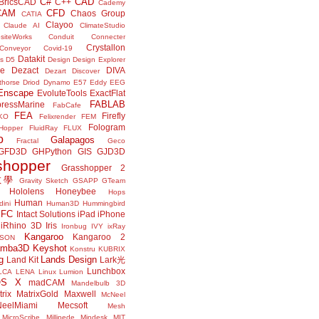
C#
CAD
BricsCAD
C++
Cademy
CAM
CFD
Chaos Group
CATIA
Clayoo
Claude AI
ClimateStudio
siteWorks
Conduit
Connecter
Crystallon
Conveyor
Covid-19
Datakit
s
D5
Design
Design Explorer
ne
Dezact
DIVA
Dezart
Discover
thorse
Driod
Dynamo
E57
Eddy
EEG
Enscape
EvoluteTools
ExactFlat
FABLAB
ressMarine
FabCafe
FEA
Firefly
KO
Felixrender
FEM
Fologram
Hopper
FluidRay
FLUX
o
Galapagos
Fractal
Geco
GFD3D
GHPython
GIS
GJD3D
shopper
Grasshopper 2
r教學
Gravity Sketch
GSAPP
GTeam
Hololens
Honeybee
Hops
Human
ini
Human3D
Hummingbird
IFC
Intact Solutions
iPad
iPhone
iRhino 3D
Iris
Ironbug
IVY
ixRay
Kangaroo
Kangaroo 2
JSON
amba3D
Keyshot
Konstru
KUBRIX
g
Lands Design
Land Kit
Lark光
Lunchbox
LCA
LENA
Linux
Lumion
OS X
madCAM
Mandelbulb 3D
rix
MatrixGold
Maxwell
McNeel
eelMiami
Mecsoft
Mesh
MicroScribe
Millipede
Mindesk
MIT