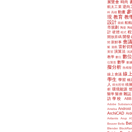
展覽會
時尚
逆向
航太工業
參
動畫
科
高雄
現
教育
教
設計
船舶
眼鏡
市規劃
陶瓷
陶
計
程
硬體
程式
開發
開放原碼
會
新鮮事
聞
雷射切
艇
遊戲
演算法
實習
演
數
教學
數位
數學
位製造
數
擬分析
熱模擬
線
線上會議
學生
學習
橋
人
積
燈光照明
環境能源
析
雜誌
醫學
醫療
訪學校
ABB
Adobe Substanc
Android
Ameba
ArchiCAD
Ard
Artlantis
Arup
A
Bet
Beaver
Bella
Blender
BlockRa