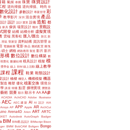
珠寶設計
書籍
珠寶
氣候
泰國
工程
逆向掃描
逆向掃描、時尚
骨
數化設計
彩
參數設計
專案管理
學
產品
教學影片
混合實境
深圳
造船
設計
都
設計
設備
設計運算
景觀設
傢俱
場景設計
磁
傢具
幾何
式開發
虛擬實境
結構
結構分析
者
匯入/匯出
雲端
黑客松
新北
新
議
資料結構
資訊管理
滑鼠
聖家堂
遊
割
電影
電腦繪圖
飾品
圖紙配置
圖塊
碩士
網格
影片
影片
講
網路應用
製造
位形構
數位設計
數位構築
數
模
模具設計
模擬
據視覺化
數據結構
線上教學
獎學金
線上 BIM
線上活動
課程
上課程
鞋業
鞋類設計
機器
梁設計
橋樑
機構模擬
機型人
檔案交換
層製造
雕塑
優化
環境分
聲學
點雲
擴增實境
講座
韓國
瀏覽器
藝術
競賽
AA參
顯示卡
AA
顯示
ACADIA
AchiCAD
Adobe Illustrator
AEC
AI
e
AEC.建築
AI 設計
AIA
APP
AR
Ansys
AP
Apple
ArchCut
ART
uino
Arena4D
ARTC
Arion
SKET
Autodesk
AutoGraph
Badger
BIM
a
BIM產品設計
BIMscript
Bison
Bongo
nger
BMW
BobCAM
Boltgen