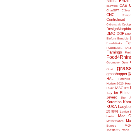
Brazil
Botcha
CAE
cadwork
ChatGPT
Cl3ver
CNC
Compo
Controlmad
Cyberstrak
Cyclop
DesignMorphi
DMO
DOF
Draf
Elefont
Ennoble
Exp
ExcelWorks
FABRICATE
FAL
Flamingo
Flex
Food4Rhin
Geometry Gym
gras
Goat
grasshoppe
HAL
HatchKit
Horizon2020
Houd
IAAC
HVAC
IES
Iray for Rhino
Jevero
jifto
Karamba
Kar
KUKA
Ladybu
譜照明
Lattice
Mac 
Luxion
Mat
Mathematica
McN
Europe
Mesh2Surface