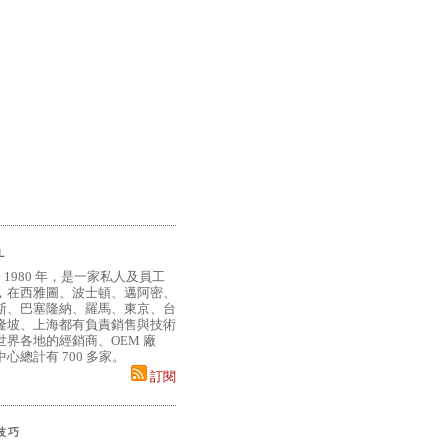
L
 1980 年，是一家私人及員工
，在西雅圖、波士頓、邁阿密、
斯、巴塞隆納、羅馬、東京、台
隆坡、上海都有負責銷售與技術
界各地的經銷商、OEM 廠
心總計有 700 多家。
訂閱
小技巧