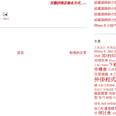
給建築師的小
完整詳情及報名方式........
給建築師的小
給建築師的小
計
,
AEC
給建築師的小
Rhino 8 
主題
工業設計
珠寶設
Rhino 6
.Net
首頁
較舊的文章
3D列印
PDF
3D模型庫
3Dcon
下
上銀 HIWIN
作機會
工作
日照模擬
木
外掛程式
續
生物
生態模擬
生設計
光跡追蹤
曲面實業
有限
型
技巧
材質
汽
佳化
物理
物理模
建築模
築工程
研討會
式
音