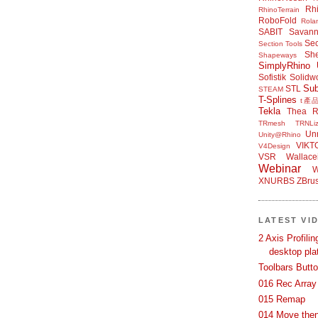
Rh
RhinoTerrain
RoboFold
Rola
SABIT
Savan
Sec
Section Tools
Sh
Shapeways
SimplyRhino 
Sofistik
Solidw
Su
STL
STEAM
T-Splines
t產
Tekla
Thea R
TRmesh
TRNLiz
Unr
Unity@Rhino
VIKT
V4Design
VSR
Wallace
Webinar
W
XNURBS
ZBru
LATEST VI
2 Axis Profili
desktop pla
Toolbars Butt
016 Rec Array
015 Remap
014 Move then