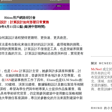
Rhino用戶網路研討會
據設計：計算設計如何形塑日常實務
24年4月11日12點 (歐洲中部時間)
如何讓設計過程變得更聰明、更快速、更具創意。
算法還有自動化來做出更好的設計決策、處理複雜的挑戰，
時間的實際案例。計算設計不僅僅是工具，也是突破界限重
都市主義的方法。 計算設計能夠結合創意與科技，實現更有
關於 MCNEE
McNeel
成立於
者，也是
Cobe
計算設計主管，她參與許多講座和播客，討
所共有的公司
。 在她的職業生涯，曾參與世界各地許多大型專案。 在
布宜諾斯艾利
，在
3XN
建築事務所工作了四年。Eliana也是ELNI Studio創
北、漢城、吉
案、3D建模、演算法建模、數據驅動設計及數位製造等相關
支援的據點。世
課程，希望為學生們與年輕專業人士提供作品集審查、職
商、教育訓練中
ana具有學術研究背景，仍定期參與建築中使用數位策略相關
地大學擔任客座講師，專注於參數化的方法來面對建築中新
RHINO 的