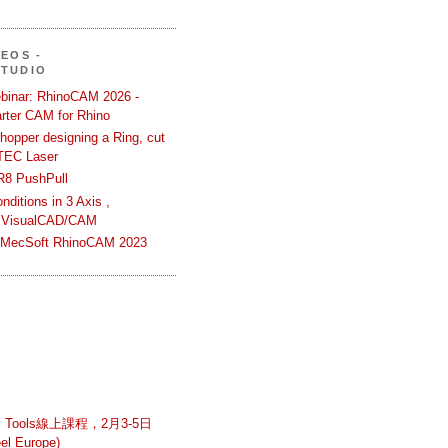
DEOS -
STUDIO
binar: RhinoCAM 2026 -
rter CAM for Rhino
hopper designing a Ring, cut
TEC Laser
R8 PushPull
ditions in 3 Axis ,
 VisualCAD/CAM
n MecSoft RhinoCAM 2023
g Tools線上課程，2月3-5日
el Europe)