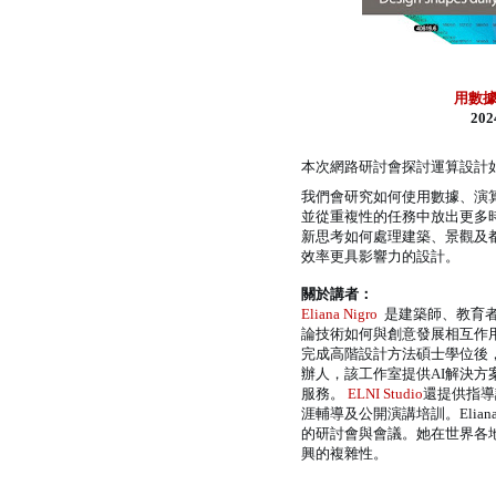
用數
20
本次網路研討會探討運算設計
我們會研究如何使用數據、演
並從重複性的任務中放出更多
新思考如何處理建築、景觀及
效率更具影響力的設計。
關於講者：
Eliana Nigro
是建築師、教育
論技術如何與創意發展相互作用
完成高階設計方法碩士學位後
辦人，該工作室提供AI解決方
服務。
ELNI Studio
還提供指導
涯輔導及公開演講培訓。Eli
的研討會與會議。她在世界各
興的複雜性。