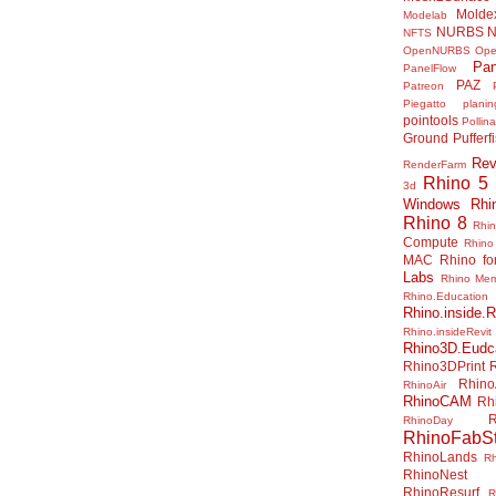
Molde
Modelab
NURBS
N
NFTS
OpenNURBS
Op
Pan
PanelFlow
PAZ
Patreon
Piegatto
plani
pointools
Pollina
Ground
Pufferf
Rev
RenderFarm
Rhino 5
3d
Windows
Rhi
Rhino 8
Rhi
Compute
Rhino
MAC
Rhino f
Labs
Rhino Me
Rhino.Education
Rhino.inside.R
Rhino.insideRevit
Rhino3D.Eudc
Rhino3DPrint
Rhino
RhinoAir
RhinoCAM
Rh
R
RhinoDay
RhinoFabSt
RhinoLands
R
RhinoNest
RhinoResurf
R