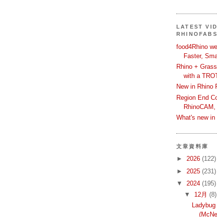
LATEST VI
RHINOFAB
food4Rhino we
Faster, Sma
Rhino + Grass
with a TRO
New in Rhino 
Region End Con
RhinoCAM,
What's new i
文章資料庫
►
2026
(122)
►
2025
(231)
▼
2024
(195)
▼
12月
(8)
Ladybu
(McNe