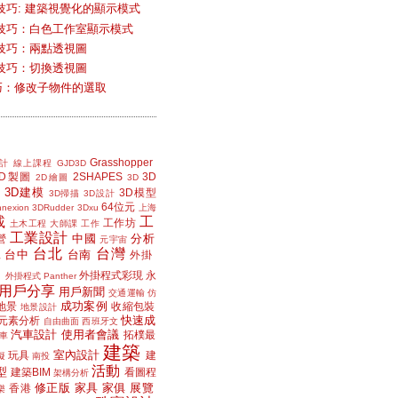
技巧: 建築視覺化的顯示模式
技巧：白色工作室顯示模式
技巧：兩點透視圖
技巧：切換透視圖
小技巧：修改子物件的選取
Grasshopper
計
線上課程
GJD3D
2D製圖
2SHAPES
3D
2D繪圖
3D
3D建模
3D模型
3D掃描
3D設計
64位元
nexion
3DRudder
3Dxu
上海
載
工
工作坊
土木工程
大師課
工作
工業設計
中國
分析
營
元宇宙
台北
台灣
台中
台南
工
外掛
外掛程式彩現
永
外掛程式 Panther
用戶分享
用戶新聞
交通運輸
仿
成功案例
地景
收縮包裝
地景設計
快速成
元素分析
自由曲面
西班牙文
汽車設計
使用者會議
拓樸最
車
建築
室內設計
玩具
建
擬
南投
活動
型
建築BIM
看圖程
架構分析
修正版
家具
家俱
展覽
香港
樂