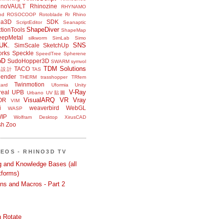
inoVAULT
Rhinozine
RHYNAMO
nd
ROSOCOOP
Rotoblade
Rr Rhino
na3D
SDK
ScriptEditor
Seanaptic
ShapeDiver
tionTools
ShapeMap
eepMetal
silkworm
SimLab
Simo
UK.
SNS
SimScale
SketchUp
orks
Speckle
SpeedTree
Spherene
bD
SudoHopper3D
SWARM
symvol
TDM Solutions
TACO
品設計
TAS
ender
THERM
trasshopper
TRfem
Twinmotion
ard
Uformia
Unity
V-Ray
eal
UPB
Urbano
UV貼圖
VisualARQ
VR
Vray
OR
VIM
i
weaverbird
WebGL
WASP
IP
Wolfram Desktop
XirusCAD
sh
Zoo
DEOS - RHINO3D TV
ng and Knowledge Bases (all
tforms)
ons and Macros - Part 2
 Rotate