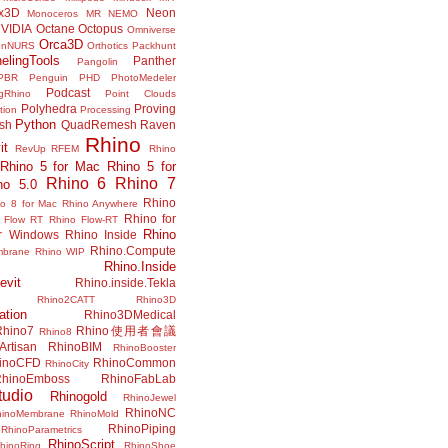
x3D
Neon
Monoceros
MR
NEMO
VIDIA
Octane
Octopus
Omniverse
Orca3D
enNURS
Orthotics
Packhunt
elingTools
Panther
Pangolin
PBR
Penguin
PHD
PhotoMedeler
Podcast
ngRhino
Point Clouds
Polyhedra
Proving
tion
Processing
Python
ish
QuadRemesh
Raven
Rhino
it
RevUp
RFEM
Rhino
Rhino 5 for Mac
Rhino 5 for
Rhino 6
Rhino 7
no 5.0
Rhino
no 8 for Mac
Rhino Anywhere
Rhino for
 Flow RT
Rhino Flow-RT
Rhino
or Windows
Rhino Inside
Rhino.Compute
mbrane
Rhino WIP
Rhino.Inside
evit
Rhino.inside.Tekla
Rhino2CATT
Rhino3D
ation
Rhino3DMedical
Rhino7
Rhino使用者會議
Rhino8
Artisan
RhinoBIM
RhinoBooster
inoCFD
RhinoCommon
RhinoCity
hinoEmboss
RhinoFabLab
udio
Rhinogold
RhinoJewel
RhinoNC
hinoMembrane
RhinoMold
RhinoPiping
RhinoParametrics
RhinoScript
hinoRing
RhinoShoe