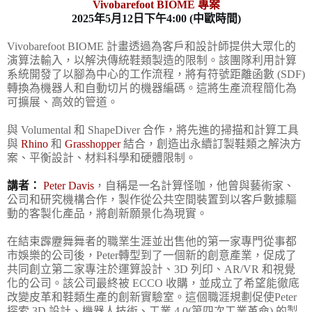
Vivobarefoot BIOME 專案
2025年5月12日下午4:00 (中歐時間)
Vivobarefoot BIOME 計畫透過為客戶和設計師提供大眾化的
演算法輸入，以解決傳統鞋類製造的限制。該團隊利用計算
系統開發了以腳為中心的工作流程，將有符號距離函數 (SDF)
轉換為機器人和自動切片的機器編碼。這將生產流程簡化為
可擴展、高效的管道。
與 Volumental 和 ShapeDiver 合作，將先進的掃描和計算工具
與
Rhino
和
Grasshopper
結合，創造出永續訂製鞋類之解決方
案、平衡設計、材料科學和硬體限制。
講者：
Peter Davis
，自稱是一名計算怪咖，他曾與藝術家、
公司和研究機構合作，製作從公共空間裝置到以客戶數據驅
動的客製化產品，
將創新願景化為現實
。
在結束霹靂舞舞者的職業生涯並出售他的第一家專門從事都
市娛樂的公司後，Peter轉型到了一個新的創意產業，促成了
共同創立第二家專注於運算設計、3D 列印、AR/VR 和視覺
化的公司。該公司最終被 ECCO 收購，並成立了希望能徹底
改變皮革和鞋類生產的創新實驗室。這個職涯規劃促使Peter
探索 3D 設計、機器人技術、工業 4.0(第四次工業革命) 的製