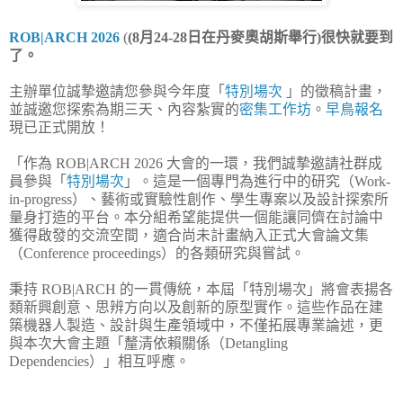
ROB|ARCH 2026
(
(8月24-28日在丹麥奧胡斯舉行)很快就要到
了。
主辦單位誠摯邀請您參與今年度「
特別場次
」的徵稿計畫，
並誠邀您探索為期三天、內容紮實的
密集工作坊
。
早鳥報名
現已正式開放！
「作為 ROB|ARCH 2026 大會的一環，我們誠摯邀請社群成
員參與「
特別場次
」。這是一個專門為進行中的研究（Work-
in-progress）、藝術或實驗性創作、學生專案以及設計探索所
量身打造的平台。本分組希望能提供一個能讓同儕在討論中
獲得啟發的交流空間，適合尚未計畫納入正式大會論文集
（Conference proceedings）的各類研究與嘗試。
秉持 ROB|ARCH 的一貫傳統，本屆「特別場次」將會表揚各
類新興創意、思辨方向以及創新的原型實作。這些作品在建
築機器人製造、設計與生產領域中，不僅拓展專業論述，更
與本次大會主題「釐清依賴關係（Detangling
Dependencies）」相互呼應。