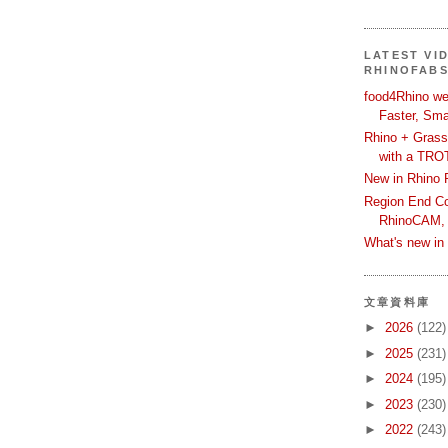
LATEST VI
RHINOFAB
food4Rhino we
Faster, Sma
Rhino + Grass
with a TRO
New in Rhino 
Region End Con
RhinoCAM,
What's new i
文章資料庫
►
2026
(122)
►
2025
(231)
►
2024
(195)
►
2023
(230)
►
2022
(243)