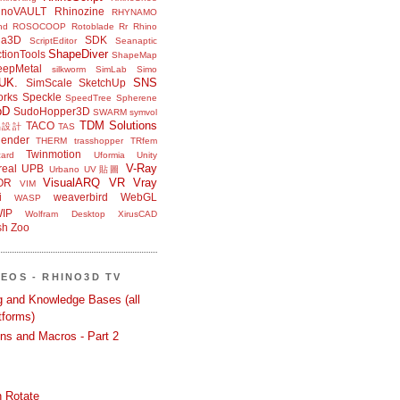
inoVAULT
Rhinozine
RHYNAMO
nd
ROSOCOOP
Rotoblade
Rr Rhino
na3D
SDK
ScriptEditor
Seanaptic
ShapeDiver
tionTools
ShapeMap
eepMetal
silkworm
SimLab
Simo
UK.
SNS
SimScale
SketchUp
orks
Speckle
SpeedTree
Spherene
bD
SudoHopper3D
SWARM
symvol
TDM Solutions
TACO
品設計
TAS
ender
THERM
trasshopper
TRfem
Twinmotion
ard
Uformia
Unity
V-Ray
eal
UPB
Urbano
UV貼圖
VisualARQ
VR
Vray
OR
VIM
i
weaverbird
WebGL
WASP
IP
Wolfram Desktop
XirusCAD
sh
Zoo
DEOS - RHINO3D TV
ng and Knowledge Bases (all
tforms)
ons and Macros - Part 2
 Rotate