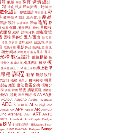
珠寶設計
書籍
珠寶
氣候
泰國
工程
逆向掃描
逆向掃描、時尚
骨
數化設計
彩
參數設計
專案管理
學
產品
教學影片
混合實境
深圳
造船
設計
都
設計
設備
設計運算
景觀設
傢俱
場景設計
磁
傢具
幾何
式開發
虛擬實境
結構
結構分析
者
匯入/匯出
雲端
黑客松
新北
新
議
資料結構
資訊管理
滑鼠
聖家堂
遊
割
電影
電腦繪圖
飾品
圖紙配置
圖塊
碩士
網格
影片
影片
講
網路應用
製造
位形構
數位設計
數位構築
數
模
模具設計
模擬
據視覺化
數據結構
線上教學
獎學金
線上 BIM
線上活動
課程
上課程
鞋業
鞋類設計
機器
梁設計
橋樑
機構模擬
機型人
檔案交換
層製造
雕塑
優化
環境分
聲學
點雲
擴增實境
講座
韓國
瀏覽器
藝術
競賽
AA參
顯示卡
AA
顯示
ACADIA
AchiCAD
Adobe Illustrator
AEC
AI
e
AEC.建築
AI 設計
AIA
APP
AR
Ansys
AP
Apple
ArchCut
ART
uino
Arena4D
ARTC
Arion
SKET
Autodesk
AutoGraph
Badger
BIM
a
BIM產品設計
BIMscript
Bison
Bongo
nger
BMW
BobCAM
Boltgen