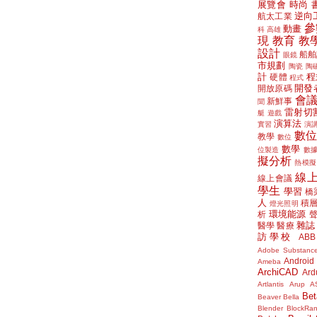
展覽會
時尚
逆向
航太工業
參
動畫
科
高雄
現
教育
教
設計
船舶
眼鏡
市規劃
陶瓷
陶
計
程
硬體
程式
開發
開放原碼
會
新鮮事
聞
雷射切
艇
遊戲
演算法
實習
演
數
教學
數位
數學
位製造
數
擬分析
熱模擬
線
線上會議
學生
學習
橋
人
積
燈光照明
環境能源
析
雜誌
醫學
醫療
訪學校
ABB
Adobe Substanc
Android
Ameba
ArchiCAD
Ard
Artlantis
Arup
A
Bet
Beaver
Bella
Blender
BlockRa