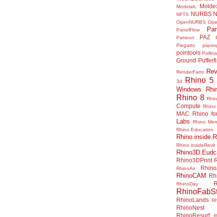
Molde
Modelab
NURBS
N
NFTS
OpenNURBS
Op
Pan
PanelFlow
PAZ
Patreon
Piegatto
plani
pointools
Pollina
Ground
Pufferf
Rev
RenderFarm
Rhino 5
3d
Windows
Rhi
Rhino 8
Rhi
Compute
Rhino
MAC
Rhino f
Labs
Rhino Me
Rhino.Education
Rhino.inside.R
Rhino.insideRevit
Rhino3D.Eudc
Rhino3DPrint
Rhino
RhinoAir
RhinoCAM
Rh
R
RhinoDay
RhinoFabSt
RhinoLands
R
RhinoNest
RhinoResurf
R