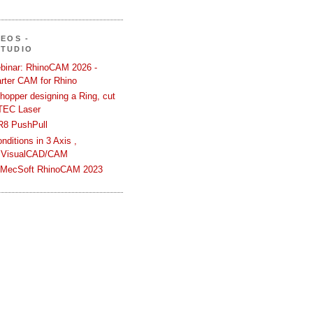
DEOS -
STUDIO
binar: RhinoCAM 2026 -
rter CAM for Rhino
hopper designing a Ring, cut
TEC Laser
R8 PushPull
ditions in 3 Axis ,
 VisualCAD/CAM
n MecSoft RhinoCAM 2023