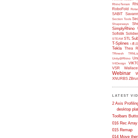
Rh
RhinoTerrain
RoboFold
Rola
SABIT
Savan
Sec
Section Tools
Sh
Shapeways
SimplyRhino 
Sofistik
Solidw
Su
STL
STEAM
T-Splines
t產
Tekla
Thea R
TRmesh
TRNLiz
Unr
Unity@Rhino
VIKT
V4Design
VSR
Wallace
Webinar
W
XNURBS
ZBru
LATEST VI
2 Axis Profili
desktop pla
Toolbars Butt
016 Rec Array
015 Remap
014 Move then