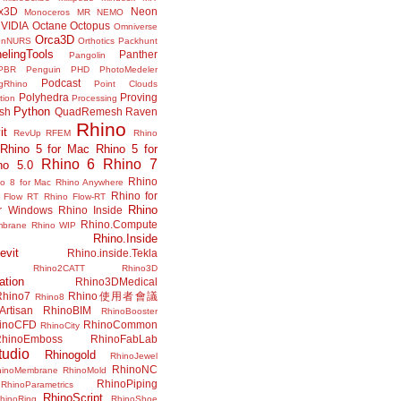
x3D
Neon
Monoceros
MR
NEMO
VIDIA
Octane
Octopus
Omniverse
Orca3D
enNURS
Orthotics
Packhunt
elingTools
Panther
Pangolin
PBR
Penguin
PHD
PhotoMedeler
Podcast
ngRhino
Point Clouds
Polyhedra
Proving
tion
Processing
Python
ish
QuadRemesh
Raven
Rhino
it
RevUp
RFEM
Rhino
Rhino 5 for Mac
Rhino 5 for
Rhino 6
Rhino 7
no 5.0
Rhino
no 8 for Mac
Rhino Anywhere
Rhino for
 Flow RT
Rhino Flow-RT
Rhino
or Windows
Rhino Inside
Rhino.Compute
mbrane
Rhino WIP
Rhino.Inside
evit
Rhino.inside.Tekla
Rhino2CATT
Rhino3D
ation
Rhino3DMedical
Rhino7
Rhino使用者會議
Rhino8
Artisan
RhinoBIM
RhinoBooster
inoCFD
RhinoCommon
RhinoCity
hinoEmboss
RhinoFabLab
udio
Rhinogold
RhinoJewel
RhinoNC
hinoMembrane
RhinoMold
RhinoPiping
RhinoParametrics
RhinoScript
hinoRing
RhinoShoe