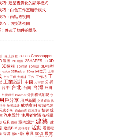
技巧: 建築視覺化的顯示模式
技巧：白色工作室顯示模式
技巧：兩點透視圖
技巧：切換透視圖
小技巧：修改子物件的選取
Grasshopper
計
線上課程
GJD3D
2D製圖
2SHAPES
3D
2D繪圖
3D
3D建模
3D模型
3D掃描
3D設計
64位元
nexion
3DRudder
3Dxu
上海
載
工
工作坊
土木工程
大師課
工作
工業設計
中國
分析
營
元宇宙
台北
台灣
台中
台南
工
外掛
外掛程式彩現
永
外掛程式 Panther
用戶分享
用戶新聞
交通運輸
仿
成功案例
地景
收縮包裝
地景設計
快速成
元素分析
自由曲面
西班牙文
汽車設計
使用者會議
拓樸最
車
建築
室內設計
玩具
建
擬
南投
活動
型
建築BIM
看圖程
架構分析
修正版
家具
家俱
展覽
香港
樂