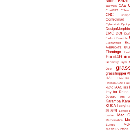
Brazil
Botcha
CAE
cadwork
ChatGPT
Cl3ver
CNC
Compo
Controlmad
Cyberstrak
Cyclop
DesignMorphi
DMO
DOF
Draf
Elefont
Ennoble
Exp
ExcelWorks
FABRICATE
FAL
Flamingo
Flex
Food4Rhin
Geometry Gym
gras
Goat
grasshoppe
HAL
HatchKit
Horizon2020
Houd
IAAC
HVAC
IES
Iray for Rhino
Jevero
jifto
Karamba
Kar
KUKA
Ladybu
譜照明
Lattice
Mac 
Luxion
Mat
Mathematica
McN
Europe
Mesh2Surface