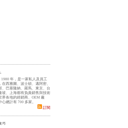
L
 1980 年，是一家私人及員工
，在西雅圖、波士頓、邁阿密、
斯、巴塞隆納、羅馬、東京、台
隆坡、上海都有負責銷售與技術
界各地的經銷商、OEM 廠
心總計有 700 多家。
訂閱
小技巧