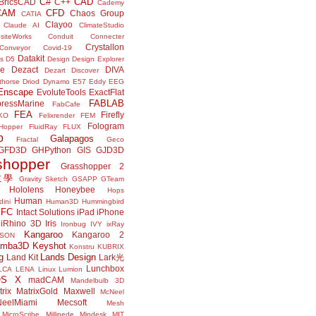
C#
CAD
BricsCAD
C++
Cademy
CAM
CFD
Chaos Group
CATIA
Clayoo
Claude AI
ClimateStudio
siteWorks
Conduit
Connecter
Crystallon
Conveyor
Covid-19
Datakit
s
D5
Design
Design Explorer
ne
Dezact
DIVA
Dezart
Discover
thorse
Driod
Dynamo
E57
Eddy
EEG
Enscape
EvoluteTools
ExactFlat
FABLAB
ressMarine
FabCafe
FEA
Firefly
KO
Felixrender
FEM
Fologram
Hopper
FluidRay
FLUX
o
Galapagos
Fractal
Geco
GFD3D
GHPython
GIS
GJD3D
shopper
Grasshopper 2
r教學
Gravity Sketch
GSAPP
GTeam
Hololens
Honeybee
Hops
Human
ini
Human3D
Hummingbird
IFC
Intact Solutions
iPad
iPhone
iRhino 3D
Iris
Ironbug
IVY
ixRay
Kangaroo
Kangaroo 2
JSON
amba3D
Keyshot
Konstru
KUBRIX
g
Lands Design
Land Kit
Lark光
Lunchbox
LCA
LENA
Linux
Lumion
OS X
madCAM
Mandelbulb 3D
rix
MatrixGold
Maxwell
McNeel
eelMiami
Mecsoft
Mesh
MicroScribe
Millipede
Mindesk
MIT