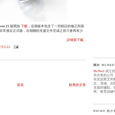
eta 25
版開放
下載
，這個版本包含了一些錯誤的修正與新
能已經非常接近正式版，在相關的支援文件完成之前只會再有少
詳情與下載...
下午3:21
L
關於 MCNEE
McNeel
成立於
所共有的公司
布宜諾斯艾利
北、漢城、吉
首頁
較舊的文章
支援的據點。世
商、教育訓練中
RHINO 的