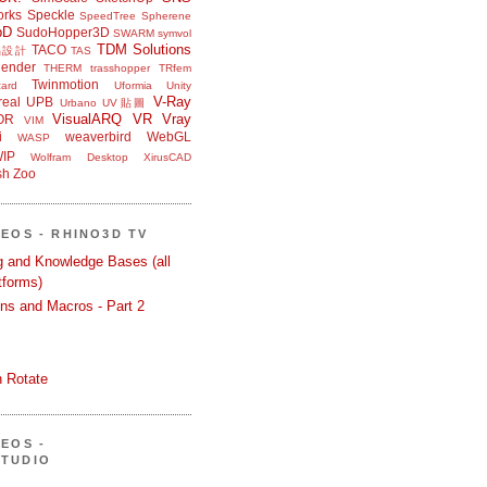
orks
Speckle
SpeedTree
Spherene
bD
SudoHopper3D
SWARM
symvol
TDM Solutions
TACO
品設計
TAS
ender
THERM
trasshopper
TRfem
Twinmotion
ard
Uformia
Unity
V-Ray
eal
UPB
Urbano
UV貼圖
VisualARQ
VR
Vray
OR
VIM
i
weaverbird
WebGL
WASP
IP
Wolfram Desktop
XirusCAD
sh
Zoo
DEOS - RHINO3D TV
ng and Knowledge Bases (all
tforms)
ons and Macros - Part 2
 Rotate
DEOS -
STUDIO