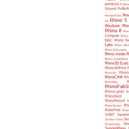
pointools
Pollina
Ground
Pufferf
Rev
RenderFarm
Rhino 5
3d
Windows
Rhi
Rhino 8
Rhi
Compute
Rhino
MAC
Rhino f
Labs
Rhino Me
Rhino.Education
Rhino.inside.R
Rhino.insideRevit
Rhino3D.Eudc
Rhino3DPrint
Rhino
RhinoAir
RhinoCAM
Rh
R
RhinoDay
RhinoFabSt
RhinoLands
R
RhinoNest
RhinoResurf
R
Rh
RhinoTerrain
RoboFold
Rola
SABIT
Savan
Sec
Section Tools
Sh
Shapeways
SimplyRhino 