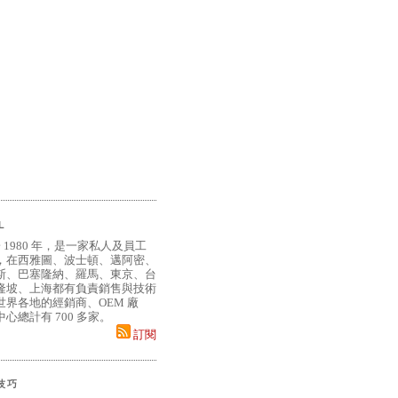
L
 1980 年，是一家私人及員工
，在西雅圖、波士頓、邁阿密、
斯、巴塞隆納、羅馬、東京、台
隆坡、上海都有負責銷售與技術
界各地的經銷商、OEM 廠
心總計有 700 多家。
訂閱
小技巧