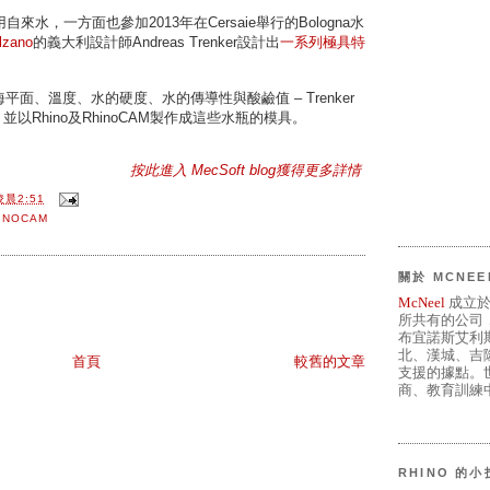
水，一方面也參加2013年在Cersaie舉行的Bologna水
olzano
的義大利設計師Andreas Trenker設計出
一系列極具特
平面、溫度、水的硬度、水的傳導性與酸鹼值 – Trenker
，並以Rhino及RhinoCAM製作成這些水瓶的模具。
按此進入 MecSoft blog獲得更多詳情
凌晨2:51
INOCAM
關於 MCNEE
McNeel
成立於
所共有的公司
布宜諾斯艾利
北、漢城、吉
首頁
較舊的文章
支援的據點。世
商、教育訓練中
RHINO 的