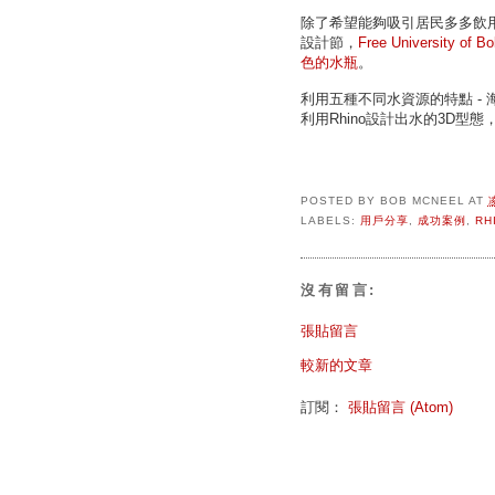
除了希望能夠吸引居民多多飲用自來
設計節，
Free University of B
色的水瓶
。
利用五種不同水資源的特點 - 海
利用Rhino設計出水的3D型態
POSTED BY
BOB MCNEEL
AT
LABELS:
用戶分享
,
成功案例
,
RH
沒有留言:
張貼留言
較新的文章
訂閱：
張貼留言 (Atom)