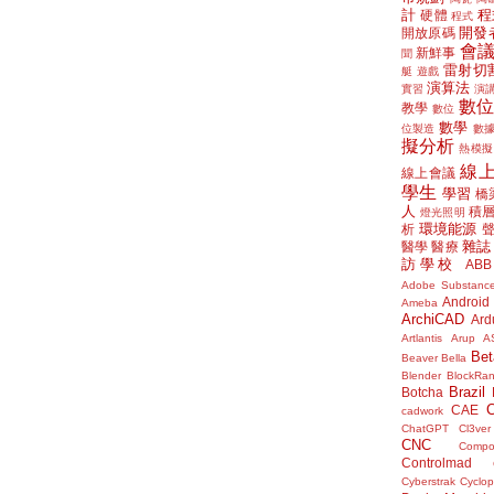
計
程
硬體
程式
開發
開放原碼
會
新鮮事
聞
雷射切
艇
遊戲
演算法
實習
演
數
教學
數位
數學
位製造
數
擬分析
熱模擬
線
線上會議
學生
學習
橋
人
積
燈光照明
環境能源
析
雜誌
醫學
醫療
訪學校
ABB
Adobe Substanc
Android
Ameba
ArchiCAD
Ard
Artlantis
Arup
A
Bet
Beaver
Bella
Blender
BlockRa
Brazil
Botcha
CAE
cadwork
ChatGPT
Cl3ver
CNC
Compo
Controlmad
Cyberstrak
Cyclop