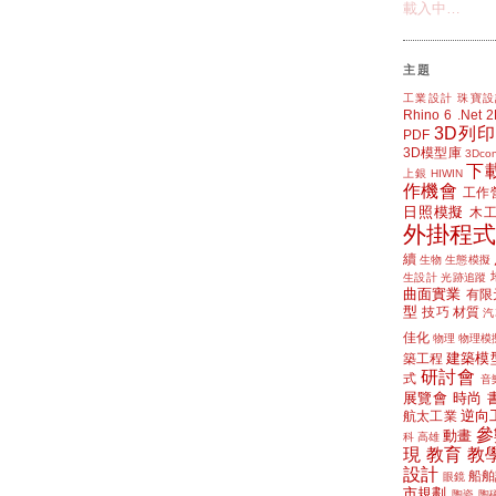
載入中…
主題
工業設計
珠寶設
Rhino 6
.Net
3D列印
PDF
3D模型庫
3Dcon
下
上銀 HIWIN
作機會
工作
日照模擬
木
外掛程式
續
生物
生態模擬
生設計
光跡追蹤
曲面實業
有限
型
技巧
材質
汽
佳化
物理
物理模
建築模
築工程
研討會
式
音
展覽會
時尚
逆向
航太工業
參
動畫
科
高雄
現
教育
教
設計
船舶
眼鏡
市規劃
陶瓷
陶