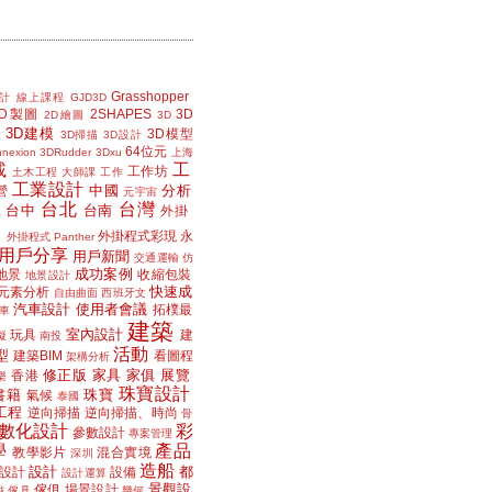
Grasshopper
計
線上課程
GJD3D
2D製圖
2SHAPES
3D
2D繪圖
3D
3D建模
3D模型
3D掃描
3D設計
64位元
nexion
3DRudder
3Dxu
上海
載
工
工作坊
土木工程
大師課
工作
工業設計
中國
分析
營
元宇宙
台北
台灣
台中
台南
工
外掛
外掛程式彩現
永
外掛程式 Panther
用戶分享
用戶新聞
交通運輸
仿
成功案例
地景
收縮包裝
地景設計
快速成
元素分析
自由曲面
西班牙文
汽車設計
使用者會議
拓樸最
車
建築
室內設計
玩具
建
擬
南投
活動
型
建築BIM
看圖程
架構分析
修正版
家具
家俱
展覽
香港
樂
珠寶設計
書籍
珠寶
氣候
泰國
工程
逆向掃描
逆向掃描、時尚
骨
數化設計
彩
參數設計
專案管理
學
產品
教學影片
混合實境
深圳
造船
設計
都
設計
設備
設計運算
景觀設
傢俱
場景設計
磁
傢具
幾何