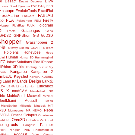
ne
Dezact
DIVA
Dezart
Discover
thorse
Driod
Dynamo
E57
Eddy
EEG
Enscape
EvoluteTools
ExactFlat
FABLAB
ressMarine
FabCafe
FEA
Firefly
KO
Felixrender
FEM
Fologram
Hopper
FluidRay
FLUX
o
Galapagos
Fractal
Geco
GFD3D
GHPython
GIS
GJD3D
shopper
Grasshopper 2
r教學
Gravity Sketch
GSAPP
GTeam
Hololens
Honeybee
Hops
Human
ini
Human3D
Hummingbird
IFC
Intact Solutions
iPad
iPhone
iRhino 3D
Iris
Ironbug
IVY
ixRay
Kangaroo
Kangaroo 2
JSON
amba3D
Keyshot
Konstru
KUBRIX
g
Lands Design
Land Kit
Lark光
Lunchbox
LCA
LENA
Linux
Lumion
OS X
madCAM
Mandelbulb 3D
rix
MatrixGold
Maxwell
McNeel
eelMiami
Mecsoft
Mesh
MicroScribe
Millipede
Mindesk
MIT
x3D
Neon
Monoceros
MR
NEMO
VIDIA
Octane
Octopus
Omniverse
Orca3D
enNURS
Orthotics
Packhunt
elingTools
Panther
Pangolin
PBR
Penguin
PHD
PhotoMedeler
Podcast
ngRhino
Point Clouds