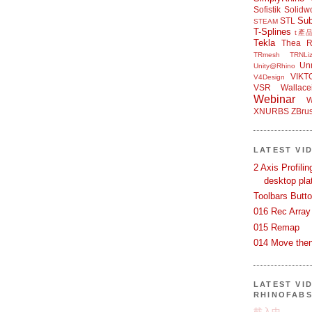
Sofistik
Solidw
Su
STL
STEAM
T-Splines
t產
Tekla
Thea R
TRmesh
TRNLiz
Unr
Unity@Rhino
VIKT
V4Design
VSR
Wallace
Webinar
W
XNURBS
ZBru
LATEST VI
2 Axis Profili
desktop pla
Toolbars Butt
016 Rec Array
015 Remap
014 Move then
LATEST VI
RHINOFAB
載入中…