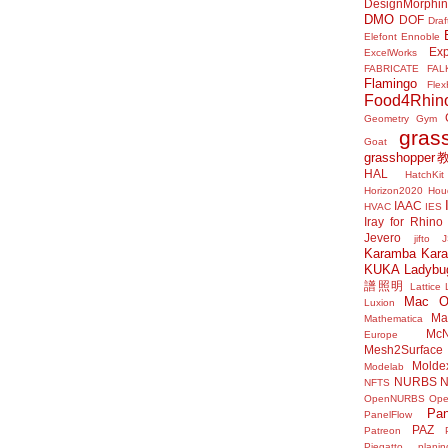
DesignMorphi
DMO
DOF
Draf
Elefont
Ennoble
Exp
ExcelWorks
FABRICATE
FAL
Flamingo
Flex
Food4Rhin
Geometry Gym
gras
Goat
grasshoppe
HAL
HatchKit
Horizon2020
Houd
IAAC
HVAC
IES
Iray for Rhino
Jevero
jifto
Karamba
Kar
KUKA
Ladybu
譜照明
Lattice
Mac 
Luxion
Mat
Mathematica
McN
Europe
Mesh2Surface
Molde
Modelab
NURBS
N
NFTS
OpenNURBS
Op
Pan
PanelFlow
PAZ
Patreon
Piegatto
plani