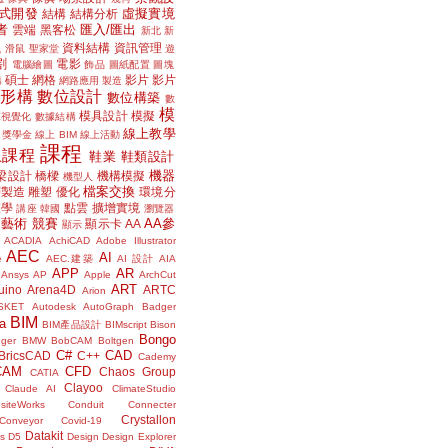
式開發
虛擬實境
結構
結構分析
者
匯入/匯出
雲端
黑客松
新北
新
議
資料結構
資訊管理
滑鼠
聖家堂
遊
割
電影
電腦繪圖
飾品
圖紙配置
圖塊
碩士
網格
影片
影片
講
網路應用
製造
位形構
數位設計
數位構築
數
模
模具設計
模擬
據視覺化
數據結構
線上教學
獎學金
線上 BIM
線上活動
課程
上課程
鞋業
鞋類設計
機器
梁設計
橋樑
機構模擬
機型人
檔案交換
層製造
雕塑
優化
環境分
聲學
點雲
擴增實境
講座
韓國
瀏覽器
藝術
競賽
AA參
顯示卡
AA
顯示
ACADIA
AchiCAD
Adobe Illustrator
AEC
AI
e
AEC.建築
AI 設計
AIA
APP
AR
Ansys
AP
Apple
ArchCut
ART
uino
Arena4D
ARTC
Arion
SKET
Autodesk
AutoGraph
Badger
BIM
a
BIM產品設計
BIMscript
Bison
Bongo
nger
BMW
BobCAM
Boltgen
C#
CAD
BricsCAD
C++
Cademy
CAM
CFD
Chaos Group
CATIA
Clayoo
Claude AI
ClimateStudio
siteWorks
Conduit
Connecter
Crystallon
Conveyor
Covid-19
Datakit
s
D5
Design
Design Explorer