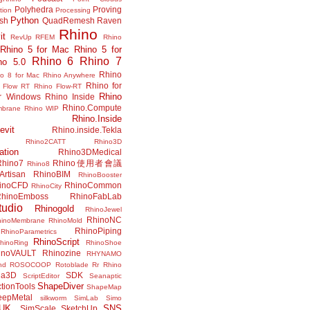
Polyhedra
Proving
tion
Processing
Python
ish
QuadRemesh
Raven
Rhino
it
RevUp
RFEM
Rhino
Rhino 5 for Mac
Rhino 5 for
Rhino 6
Rhino 7
no 5.0
Rhino
no 8 for Mac
Rhino Anywhere
Rhino for
 Flow RT
Rhino Flow-RT
Rhino
or Windows
Rhino Inside
Rhino.Compute
mbrane
Rhino WIP
Rhino.Inside
evit
Rhino.inside.Tekla
Rhino2CATT
Rhino3D
ation
Rhino3DMedical
Rhino7
Rhino使用者會議
Rhino8
Artisan
RhinoBIM
RhinoBooster
inoCFD
RhinoCommon
RhinoCity
hinoEmboss
RhinoFabLab
udio
Rhinogold
RhinoJewel
RhinoNC
hinoMembrane
RhinoMold
RhinoPiping
RhinoParametrics
RhinoScript
hinoRing
RhinoShoe
inoVAULT
Rhinozine
RHYNAMO
nd
ROSOCOOP
Rotoblade
Rr Rhino
na3D
SDK
ScriptEditor
Seanaptic
ShapeDiver
tionTools
ShapeMap
eepMetal
silkworm
SimLab
Simo
UK.
SNS
SimScale
SketchUp