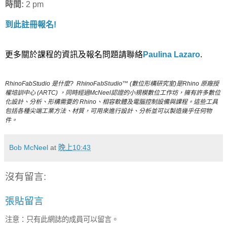
時間:
2 pm
到此註冊報名!
更多關於課程的資訊及報名問題請聯絡
Paulina Lazaro
.
RhinoFabStudio 是什麼?
RhinoFabStudio™
(數位形構研究室)是Rhino 原廠授
權培訓中心 (ARTC) ，同時經過McNeel認證的小規模數位工作坊，擁有許多數位
化設計、分析、形構需要的 Rhino、相容軟體及電腦控制設備與課程。這些工具
包括各種尖端工業方法、材質，可用來進行設計、分析並可以製造幾乎任何物
件。
Bob McNeel
at
晚上10:43
沒有留言:
張貼留言
注意：只有此網誌的成員可以留言。