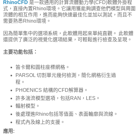
RhinoCFD
是一款通用的計算流體動力學(CFD)軟體外掛程
式，直接內置Rhino環境。它讓用獲能夠調查他們模型與周圍
流體的相互作用，進而能夠快速最佳化並加以測試，而且不
需要熟悉Rhino環境。
因為簡單集中的選項系統，此軟體用起來單純直觀。 此軟體
還提供了廣泛的視覺化選項結果，可輕鬆進行檢查及呈現。
主要功能包括：
笛卡爾和圓柱座標網格。
PARSOL 切割單元幾何檢測，簡化網格衍生過
程。
PHOENICS 結構的CFD解算器。
許多湍流模型選項，包括RAN，LES。
輻射模型。
後處理進Rhino包括等值面、表面輪廓與流線。
程式內及線上的支援。
應用: