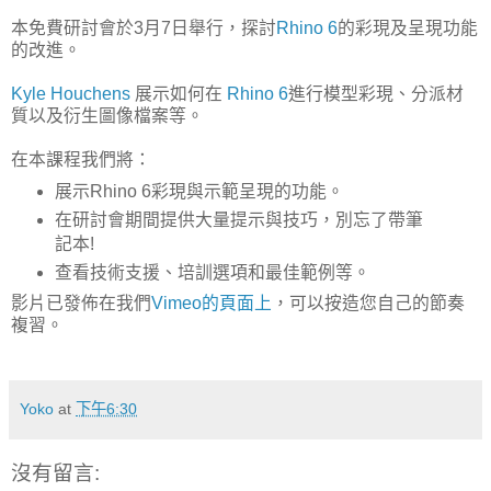
本免費研討會於3月7日舉行，探討
Rhino 6
的彩現及呈現功能
的改進。
Kyle Houchens
展示如何在
Rhino 6
進行模型彩現、分派材
質以及衍生圖像檔案等。
在本課程我們將：
展示Rhino 6彩現與示範呈現的功能。
在研討會期間提供大量提示與技巧，別忘了帶筆
記本!
查看技術支援、培訓選項和最佳範例等。
影片已發佈在我們
Vimeo的頁面上
，可以按造您自己的節奏
複習。
Yoko
at
下午6:30
沒有留言: