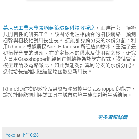
慕尼黑工業大學景觀建築環保科技教授席
，正進行著一項極
具開創性的研究工作。該團隊關注相融合的樹枝網絡，預測
樹幹與樹枝相對周長生長。 這能計算跨分支的水份分配。利
用Rhino，根據農民Axel Erlandson所種植的樹木，重建了最
初拓撲分支的骨架。在確定樹木的供水及使用點之後，研究
人員用Grasshopper把幾何實例轉換為數學方程式，遵循管道
模型理論及電路類比。如此就能夠計算跨分支的水份分配。
迭代增長過程則透過循環函數更新周長。
Rhino3D建模的效率及無縫轉移數據至Grasshopper的能力，
讓設計師能夠利用該工具在城市環境中建立創新生活結構。
更多資訊詳情.......
Yoko
at
下午6:28