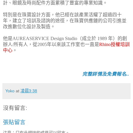
計、眼鏡及時尚配件方面累積了豐富的專業知識。
特別是在珠寶設計方面，他已經在該產業活耀了超過四十
年，建立了培訓及諮詢的途徑，在珠寶供應鏈的公司引進並
改進數位化設計及製造。
他是AUREASERVICE Design Studio（成立於 1989 年）的創
辦人/所有人，從2005年以來該工作室也一直是
Rhino授權培訓
中心
。
完整詳情及免費報名..
Yoko
at
凌晨3:38
沒有留言:
張貼留言
注意：只有此網誌的成員可以留言。