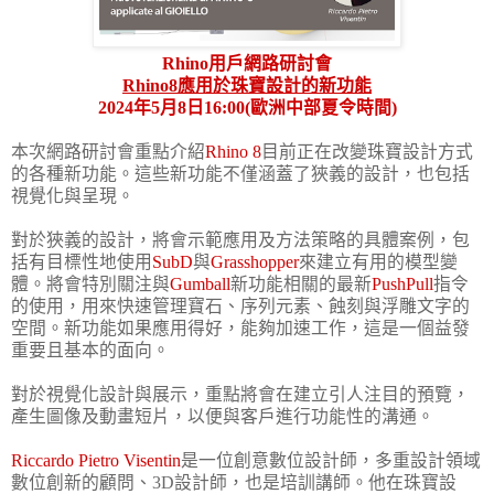
Rhino用戶網路研討會
Rhino8應用於珠寶設計的新功能
2024年5月8日16:00(歐洲中部夏令時間)
本次網路研討會重點介紹
Rhino 8
目前正在改變珠寶設計方式
的各種新功能。這些新功能不僅涵蓋了狹義的設計，也包括
視覺化與呈現。
對於狹義的設計，將會示範應用及方法策略的具體案例，包
括有目標性地使用
SubD
與
Grasshopper
來建立有用的模型變
體。將會特別關注與
Gumball
新功能相關的最新
PushPull
指令
的使用，用來快速管理寶石、序列元素、蝕刻與浮雕文字的
空間。新功能如果應用得好，能夠加速工作，這是一個益發
重要且基本的面向。
對於視覺化設計與展示，重點將會在建立引人注目的預覽，
產生圖像及動畫短片，以便與客戶進行功能性的溝通。
Riccardo Pietro Visentin
是一位創意數位設計師，多重設計領域
數位創新的顧問、3D設計師，也是培訓講師。他在珠寶設