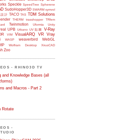
orks
Speckle
SpeedTree
Spherene
bD
SudoHopper3D
SWARM
symvol
TDM Solutions
TACO
品設計
TAS
ender
THERM
trasshopper
TRfem
Twinmotion
ard
Uformia
Unity
V-Ray
eal
UPB
Urbano
UV貼圖
VisualARQ
VR
Vray
OR
VIM
i
weaverbird
WebGL
WASP
IP
Wolfram Desktop
XirusCAD
sh
Zoo
DEOS - RHINO3D TV
ng and Knowledge Bases (all
tforms)
ons and Macros - Part 2
 Rotate
DEOS -
STUDIO