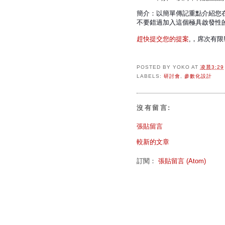
簡介：以簡單傳記重點介紹您
不要錯過加入這個極具啟發性
趕快提交您的提案
,，席次有限
POSTED BY
YOKO
AT
凌晨3:29
LABELS:
研討會
,
參數化設計
沒有留言:
張貼留言
較新的文章
訂閱：
張貼留言 (Atom)