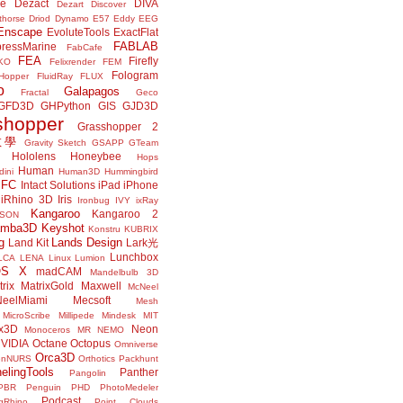
ne
Dezact
DIVA
Dezart
Discover
thorse
Driod
Dynamo
E57
Eddy
EEG
Enscape
EvoluteTools
ExactFlat
FABLAB
ressMarine
FabCafe
FEA
Firefly
KO
Felixrender
FEM
Fologram
Hopper
FluidRay
FLUX
o
Galapagos
Fractal
Geco
GFD3D
GHPython
GIS
GJD3D
shopper
Grasshopper 2
r教學
Gravity Sketch
GSAPP
GTeam
Hololens
Honeybee
Hops
Human
ini
Human3D
Hummingbird
IFC
Intact Solutions
iPad
iPhone
iRhino 3D
Iris
Ironbug
IVY
ixRay
Kangaroo
Kangaroo 2
JSON
amba3D
Keyshot
Konstru
KUBRIX
g
Lands Design
Land Kit
Lark光
Lunchbox
LCA
LENA
Linux
Lumion
OS X
madCAM
Mandelbulb 3D
rix
MatrixGold
Maxwell
McNeel
eelMiami
Mecsoft
Mesh
MicroScribe
Millipede
Mindesk
MIT
x3D
Neon
Monoceros
MR
NEMO
VIDIA
Octane
Octopus
Omniverse
Orca3D
enNURS
Orthotics
Packhunt
elingTools
Panther
Pangolin
PBR
Penguin
PHD
PhotoMedeler
Podcast
ngRhino
Point Clouds