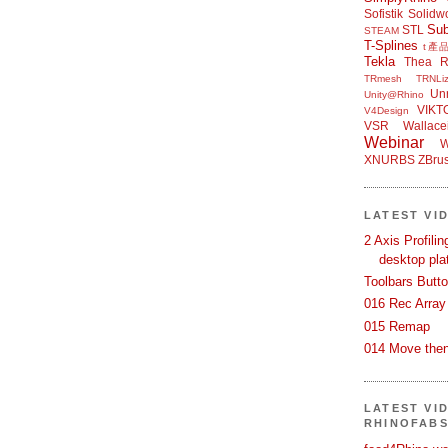
Sofistik
Solidw
Su
STL
STEAM
T-Splines
t產
Tekla
Thea R
TRmesh
TRNLiz
Unr
Unity@Rhino
VIKT
V4Design
VSR
Wallace
Webinar
W
XNURBS
ZBru
LATEST VI
2 Axis Profili
desktop pla
Toolbars Butt
016 Rec Array
015 Remap
014 Move then
LATEST VI
RHINOFAB