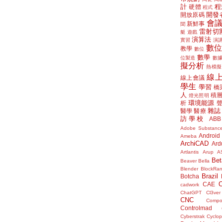
計
程
硬體
程式
開發
開放原碼
會
新鮮事
聞
雷射切
艇
遊戲
演算法
實習
演
數
教學
數位
數學
位製造
數
擬分析
熱模擬
線
線上會議
學生
學習
橋
人
積
燈光照明
環境能源
析
雜誌
醫學
醫療
訪學校
ABB
Adobe Substanc
Android
Ameba
ArchiCAD
Ard
Artlantis
Arup
A
Bet
Beaver
Bella
Blender
BlockRa
Brazil
Botcha
CAE
cadwork
ChatGPT
Cl3ver
CNC
Compo
Controlmad
Cyberstrak
Cyclop