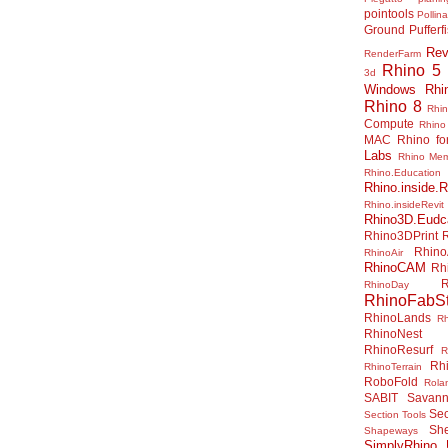
pointools
Pollina
Ground
Pufferf
Rev
RenderFarm
Rhino 5
3d
Windows
Rhi
Rhino 8
Rhi
Compute
Rhino
MAC
Rhino f
Labs
Rhino Me
Rhino.Education
Rhino.inside.R
Rhino.insideRevit
Rhino3D.Eudc
Rhino3DPrint
Rhino
RhinoAir
RhinoCAM
Rh
R
RhinoDay
RhinoFabSt
RhinoLands
R
RhinoNest
RhinoResurf
R
Rh
RhinoTerrain
RoboFold
Rola
SABIT
Savan
Sec
Section Tools
Sh
Shapeways
SimplyRhino 