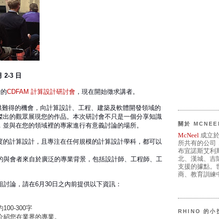
 2-3 日
行的
CDFAM 計算設計研討會
，現在開始徵求講者。
，提供難得的機會，向計算設計、工程、建築及軟體開發領域的
傑出的觀眾展現您的作品。本次研討會不只是一個分享知識
關於 MCNEE
，並與在您的領域裡的專家進行有意義討論的場所。
McNeel
成立於
度的計算設計，且專注在任何規模的計算設計學科，都可以
所共有的公司
布宜諾斯艾利
北、漢城、吉
列的與會者來自於廣泛的專業背景，包括設計師、工程師、工
支援的據點。世
。
商、教育訓練中
組討論，請在6月30日之內前提供以下資訊：
00-300字
RHINO 的
介紹您在業界的專業。