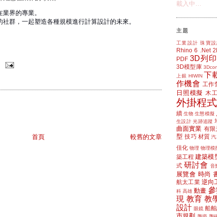
載入中…
在業界的專業。
的社群，一起塑造各種規模進行計算設計的未來。
主題
!
工業設計
珠寶設
Rhino 6
.Net
3D列印
PDF
3D模型庫
3Dcon
下
上銀 HIWIN
作機會
工作
日照模擬
木
外掛程式
續
生物
生態模擬
生設計
光跡追蹤
曲面實業
有限
型
技巧
材質
首頁
較舊的文章
汽
佳化
物理
物理模
建築模
築工程
研討會
式
音
展覽會
時尚
逆向
航太工業
參
動畫
科
高雄
現
教育
教
設計
船舶
眼鏡
市規劃
陶瓷
陶