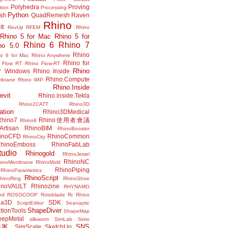
Polyhedra
Proving
tion
Processing
Python
ish
QuadRemesh
Raven
Rhino
it
RevUp
RFEM
Rhino
Rhino 5 for Mac
Rhino 5 for
Rhino 6
Rhino 7
no 5.0
Rhino
no 8 for Mac
Rhino Anywhere
Rhino for
 Flow RT
Rhino Flow-RT
Rhino
or Windows
Rhino Inside
Rhino.Compute
mbrane
Rhino WIP
Rhino.Inside
evit
Rhino.inside.Tekla
Rhino2CATT
Rhino3D
ation
Rhino3DMedical
Rhino7
Rhino使用者會議
Rhino8
Artisan
RhinoBIM
RhinoBooster
inoCFD
RhinoCommon
RhinoCity
hinoEmboss
RhinoFabLab
udio
Rhinogold
RhinoJewel
RhinoNC
hinoMembrane
RhinoMold
RhinoPiping
RhinoParametrics
RhinoScript
hinoRing
RhinoShoe
inoVAULT
Rhinozine
RHYNAMO
nd
ROSOCOOP
Rotoblade
Rr Rhino
na3D
SDK
ScriptEditor
Seanaptic
ShapeDiver
tionTools
ShapeMap
eepMetal
silkworm
SimLab
Simo
UK.
SNS
SimScale
SketchUp