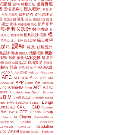
式開發
虛擬實境
結構
結構分析
者
匯入/匯出
雲端
黑客松
新北
新
議
資料結構
資訊管理
滑鼠
聖家堂
遊
割
電影
電腦繪圖
飾品
圖紙配置
圖塊
碩士
網格
影片
影片
講
網路應用
製造
位形構
數位設計
數位構築
數
模
模具設計
模擬
據視覺化
數據結構
線上教學
獎學金
線上 BIM
線上活動
課程
上課程
鞋業
鞋類設計
機器
梁設計
橋樑
機構模擬
機型人
檔案交換
層製造
雕塑
優化
環境分
聲學
點雲
擴增實境
講座
韓國
瀏覽器
藝術
競賽
AA參
顯示卡
AA
顯示
ACADIA
AchiCAD
Adobe Illustrator
AEC
AI
e
AEC.建築
AI 設計
AIA
APP
AR
Ansys
AP
Apple
ArchCut
ART
uino
Arena4D
ARTC
Arion
SKET
Autodesk
AutoGraph
Badger
BIM
a
BIM產品設計
BIMscript
Bison
Bongo
nger
BMW
BobCAM
Boltgen
C#
CAD
BricsCAD
C++
Cademy
CAM
CFD
Chaos Group
CATIA
Clayoo
Claude AI
ClimateStudio
siteWorks
Conduit
Connecter
Crystallon
Conveyor
Covid-19
Datakit
s
D5
Design
Design Explorer