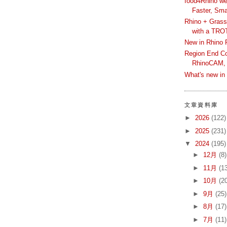
food4Rhino we
Faster, Sma
Rhino + Grass
with a TRO
New in Rhino 
Region End Con
RhinoCAM,
What's new i
文章資料庫
►
2026
(122)
►
2025
(231)
▼
2024
(195)
►
12月
(8)
►
11月
(1
►
10月
(2
►
9月
(25)
►
8月
(17)
►
7月
(11)