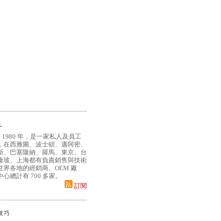
L
 1980 年，是一家私人及員工
，在西雅圖、波士頓、邁阿密、
斯、巴塞隆納、羅馬、東京、台
隆坡、上海都有負責銷售與技術
界各地的經銷商、OEM 廠
心總計有 700 多家。
訂閱
小技巧