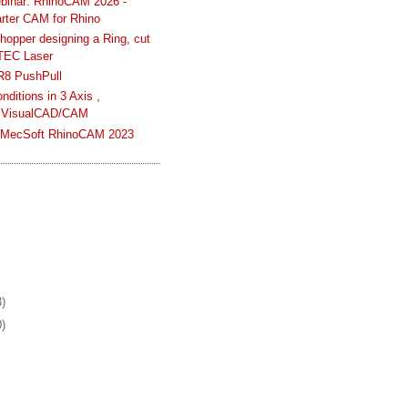
binar: RhinoCAM 2026 -
rter CAM for Rhino
hopper designing a Ring, cut
TEC Laser
R8 PushPull
ditions in 3 Axis ,
 VisualCAD/CAM
n MecSoft RhinoCAM 2023
3)
0)