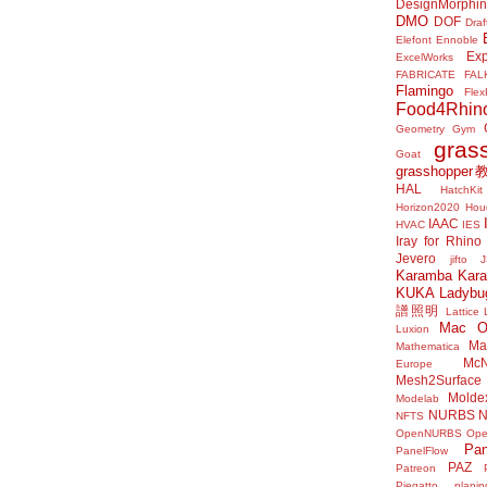
DesignMorphi
DMO
DOF
Draf
Elefont
Ennoble
Exp
ExcelWorks
FABRICATE
FAL
Flamingo
Flex
Food4Rhin
Geometry Gym
gras
Goat
grasshoppe
HAL
HatchKit
Horizon2020
Houd
IAAC
HVAC
IES
Iray for Rhino
Jevero
jifto
Karamba
Kar
KUKA
Ladybu
譜照明
Lattice
Mac 
Luxion
Mat
Mathematica
McN
Europe
Mesh2Surface
Molde
Modelab
NURBS
N
NFTS
OpenNURBS
Op
Pan
PanelFlow
PAZ
Patreon
Piegatto
plani