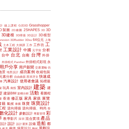
Grasshopper
計
線上課程
GJD3D
2D製圖
2SHAPES
3D
2D繪圖
3D
3D建模
3D模型
3D掃描
3D設計
64位元
nexion
3DRudder
3Dxu
上海
載
工
工作坊
土木工程
大師課
工作
工業設計
中國
分析
營
元宇宙
台北
台灣
台中
台南
工
外掛
外掛程式彩現
永
外掛程式 Panther
用戶分享
用戶新聞
交通運輸
仿
成功案例
地景
收縮包裝
地景設計
快速成
元素分析
自由曲面
西班牙文
汽車設計
使用者會議
拓樸最
車
建築
室內設計
玩具
建
擬
南投
活動
型
建築BIM
看圖程
架構分析
修正版
家具
家俱
展覽
香港
樂
珠寶設計
書籍
珠寶
氣候
泰國
工程
逆向掃描
逆向掃描、時尚
骨
數化設計
彩
參數設計
專案管理
學
產品
教學影片
混合實境
深圳
造船
設計
都
設計
設備
設計運算
景觀設
傢俱
場景設計
磁
傢具
幾何