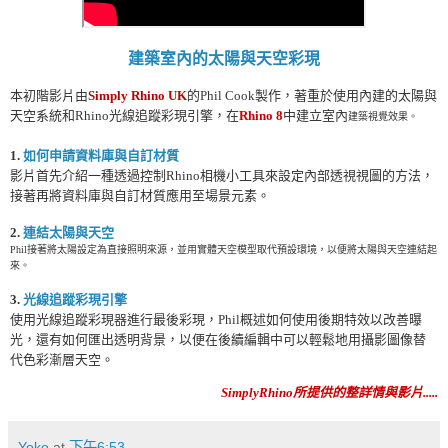
建築室內的太陽與天空彩現
本初階影片由
Simply Rhino UK
的Phil Cook製作，著重於使用內建的太陽與
天空系統和Rhino光線追蹤彩現引擎，在
Rhino 8
中建立室內
建築視覺效果。
1.
如何申請資料庫與自訂材質
影片首先介紹一種透過控制Rhino相機小工具來設定內部透視視圖的方法，
接著再將資料庫與自訂材質應用至場景元素。
2.
連結太陽與天空
Phil接著將太陽設定為直接照明來源，並用實體天空模型取代預設環境，以便將太陽與天空連結起
來。
3.
光線追蹤彩現引擎
使用光線追蹤彩現器進行最後彩現，Phil概述如何使用後期特效以改善曝
光，還有如何匯出透明背景，以便在後續編輯中可以輕鬆地用攝影圖像替
代色彩漸層天空。
SimplyRhino所提供的整詳情與影片.....
Yoko
at
下午6:53