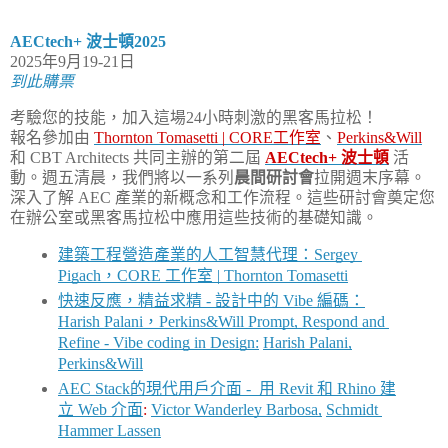
AECtech+ 波士頓2025
2025年9月19-21日
到此購票
考驗您的技能，加入這場24小時刺激的黑客馬拉松！
報名參加由
Thornton Tomasetti | CORE工作室
、
Perkins&Will
和 CBT Architects 共同主辦的第二屆
AECtech+ 波士頓
活
動。
週五清晨，我們將以一系列
晨間研討會
拉開週末序幕。
深入了解 AEC 產業的新概念和工作流程。
這些研討會奠定您
在辦公室或黑客馬拉松中應用這些技術的基礎知識。
建築工程營造產業的人工智慧代理：Sergey 
Pigach，CORE 工作室 
| Thornton Tomasetti
快速反應，精益求精 - 設計中的 Vibe 編碼：
Harish Palani，Perkins&Will Prompt, Respond and 
Refine - Vibe coding in Design:
Harish Palani,
Perkins&Will
AEC Stack的現代用戶介面 -  用 Revit 和 Rhino 建
立 Web 介面
:
Victor Wanderley Barbosa,
Schmidt 
Hammer Lassen