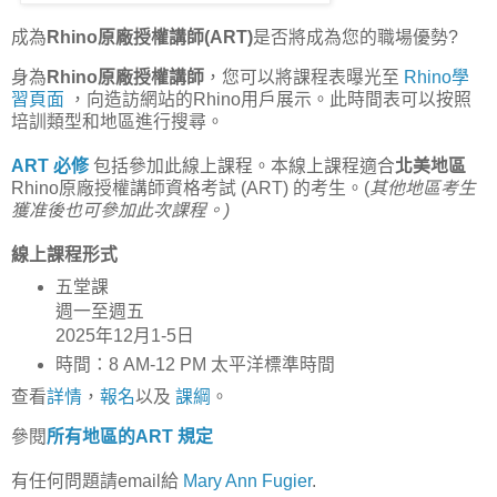
成為
Rhino原廠授權講師(ART)
是否將成為您的職場優勢?
身為
Rhino原廠授權講師
，您可以將課程表曝光至
Rhino學
習頁面
，向造訪網站的Rhino用戶展示。此時間表可以按照
培訓類型和地區進行搜尋。
ART 必修
包括參加此線上課程。
本線上課程適合
北美地區
Rhino原廠授權講師資格考試 (ART) 的考生。
(
其他地區考生
獲准後也可參加此次課程。)
線上課程形式
五堂課
週一至週五
2025年12月1-5日
時間：8 AM-12 PM 太平洋標準時間
查看
詳情
，
報名
以及
課綱
。
參閱
所有地區的ART 規定
有任何問題請email給
Mary Ann Fugier
.