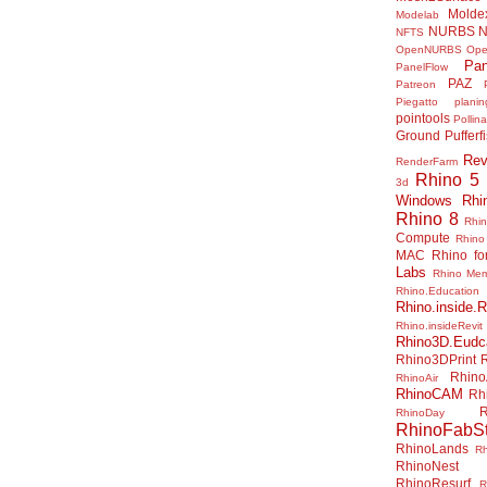
Molde
Modelab
NURBS
N
NFTS
OpenNURBS
Op
Pan
PanelFlow
PAZ
Patreon
Piegatto
plani
pointools
Pollina
Ground
Pufferf
Rev
RenderFarm
Rhino 5
3d
Windows
Rhi
Rhino 8
Rhi
Compute
Rhino
MAC
Rhino f
Labs
Rhino Me
Rhino.Education
Rhino.inside.R
Rhino.insideRevit
Rhino3D.Eudc
Rhino3DPrint
Rhino
RhinoAir
RhinoCAM
Rh
R
RhinoDay
RhinoFabSt
RhinoLands
R
RhinoNest
RhinoResurf
R