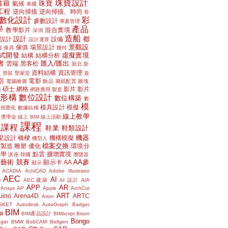
珠寶設計
書籍
珠寶
氣候
泰國
工程
逆向掃描
逆向掃描、時尚
骨
數化設計
彩
參數設計
專案管理
學
產品
教學影片
混合實境
深圳
造船
設計
都
設計
設備
設計運算
景觀設
傢俱
場景設計
磁
傢具
幾何
式開發
虛擬實境
結構
結構分析
者
匯入/匯出
雲端
黑客松
新北
新
議
資料結構
資訊管理
滑鼠
聖家堂
遊
割
電影
電腦繪圖
飾品
圖紙配置
圖塊
碩士
網格
影片
影片
講
網路應用
製造
位形構
數位設計
數位構築
數
模
模具設計
模擬
據視覺化
數據結構
線上教學
獎學金
線上 BIM
線上活動
課程
上課程
鞋業
鞋類設計
機器
梁設計
橋樑
機構模擬
機型人
檔案交換
層製造
雕塑
優化
環境分
聲學
點雲
擴增實境
講座
韓國
瀏覽器
藝術
競賽
AA參
顯示卡
AA
顯示
ACADIA
AchiCAD
Adobe Illustrator
AEC
AI
e
AEC.建築
AI 設計
AIA
APP
AR
Ansys
AP
Apple
ArchCut
ART
uino
Arena4D
ARTC
Arion
SKET
Autodesk
AutoGraph
Badger
BIM
a
BIM產品設計
BIMscript
Bison
Bongo
nger
BMW
BobCAM
Boltgen