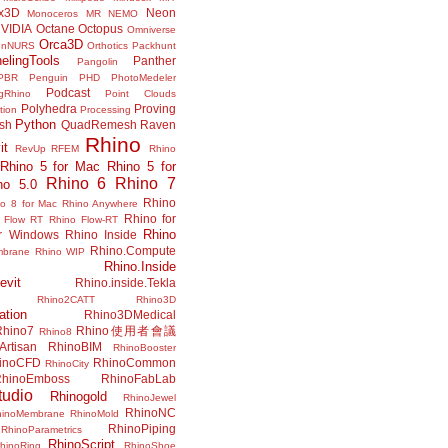
x3D
Neon
Monoceros
MR
NEMO
VIDIA
Octane
Octopus
Omniverse
Orca3D
enNURS
Orthotics
Packhunt
elingTools
Panther
Pangolin
PBR
Penguin
PHD
PhotoMedeler
Podcast
ngRhino
Point Clouds
Polyhedra
Proving
tion
Processing
Python
ish
QuadRemesh
Raven
Rhino
it
RevUp
RFEM
Rhino
Rhino 5 for Mac
Rhino 5 for
Rhino 6
Rhino 7
no 5.0
Rhino
no 8 for Mac
Rhino Anywhere
Rhino for
 Flow RT
Rhino Flow-RT
Rhino
or Windows
Rhino Inside
Rhino.Compute
mbrane
Rhino WIP
Rhino.Inside
evit
Rhino.inside.Tekla
Rhino2CATT
Rhino3D
ation
Rhino3DMedical
Rhino7
Rhino使用者會議
Rhino8
Artisan
RhinoBIM
RhinoBooster
inoCFD
RhinoCommon
RhinoCity
hinoEmboss
RhinoFabLab
udio
Rhinogold
RhinoJewel
RhinoNC
hinoMembrane
RhinoMold
RhinoPiping
RhinoParametrics
RhinoScript
hinoRing
RhinoShoe