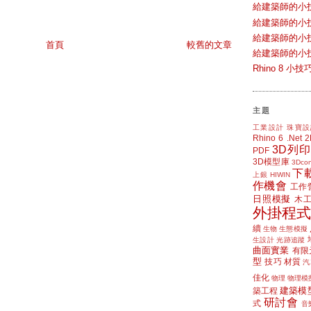
給建築師的小
給建築師的小
給建築師的小
首頁
較舊的文章
給建築師的小
Rhino 8 
主題
工業設計
珠寶設
Rhino 6
.Net
3D列印
PDF
3D模型庫
3Dcon
下
上銀 HIWIN
作機會
工作
日照模擬
木
外掛程式
續
生物
生態模擬
生設計
光跡追蹤
曲面實業
有限
型
技巧
材質
汽
佳化
物理
物理模
建築模
築工程
研討會
式
音