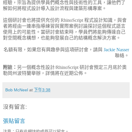
經驗，宗旨為提供學員們概念性與技術性的工具，讓他們了
解如何將程式設計導入設計流程與建築形構專案。
這個研討會也將提供充份的 RhinoScript 程式設計知識，與會
者將經由一連串指導練習與實際案例討論探討這個程式語言
使用上的可能性。當研討會結束時，學員們將能夠傳達自己
對空間概念構想，也能夠發展自己的結構概念解決方案。
名額有限，如果您有興趣參與這項研討會，請與
Jackie Nasser
聯絡。
附註：
另一個概念性設計/RhinoScript 研討會預定三月底於奧
勒岡州波特蘭舉辦，詳情將在近期公佈。
Bob McNeel
at
下午3:38
沒有留言:
張貼留言
注意：只有此網誌的成員可以留言。