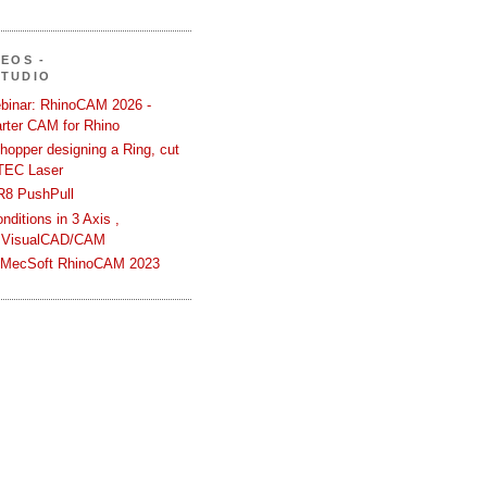
DEOS -
STUDIO
binar: RhinoCAM 2026 -
rter CAM for Rhino
hopper designing a Ring, cut
TEC Laser
R8 PushPull
ditions in 3 Axis ,
 VisualCAD/CAM
n MecSoft RhinoCAM 2023