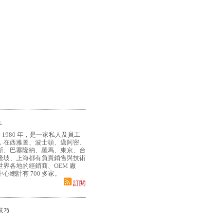
L
 1980 年，是一家私人及員工
，在西雅圖、波士頓、邁阿密、
斯、巴塞隆納、羅馬、東京、台
隆坡、上海都有負責銷售與技術
界各地的經銷商、OEM 廠
心總計有 700 多家。
訂閱
小技巧