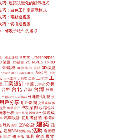
技巧: 建築視覺化的顯示模式
技巧：白色工作室顯示模式
技巧：兩點透視圖
技巧：切換透視圖
小技巧：修改子物件的選取
Grasshopper
計
線上課程
GJD3D
2D製圖
2SHAPES
3D
2D繪圖
3D
3D建模
3D模型
3D掃描
3D設計
64位元
nexion
3DRudder
3Dxu
上海
載
工
工作坊
土木工程
大師課
工作
工業設計
中國
分析
營
元宇宙
台北
台灣
台中
台南
工
外掛
外掛程式彩現
永
外掛程式 Panther
用戶分享
用戶新聞
交通運輸
仿
成功案例
地景
收縮包裝
地景設計
快速成
元素分析
自由曲面
西班牙文
汽車設計
使用者會議
拓樸最
車
建築
室內設計
玩具
建
擬
南投
活動
型
建築BIM
看圖程
架構分析
修正版
家具
家俱
展覽
香港
樂