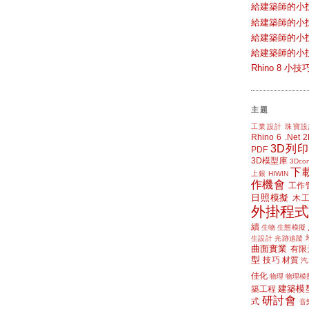
給建築師的小
給建築師的小
給建築師的小
給建築師的小
Rhino 8 
主題
工業設計
珠寶設
Rhino 6
.Net
3D列印
PDF
3D模型庫
3Dcon
下
上銀 HIWIN
作機會
工作
日照模擬
木
外掛程式
續
生物
生態模擬
生設計
光跡追蹤
曲面實業
有限
型
技巧
材質
汽
佳化
物理
物理模
建築模
築工程
研討會
式
音