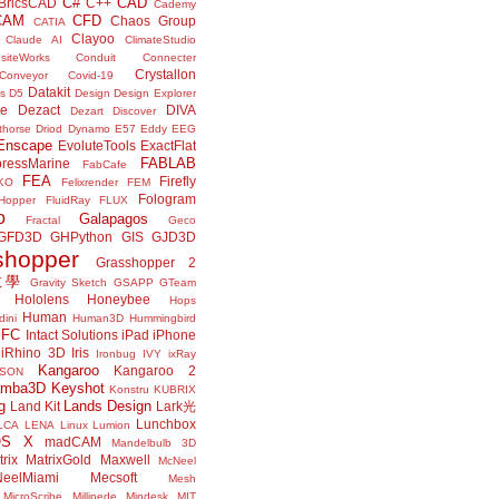
C#
CAD
BricsCAD
C++
Cademy
CAM
CFD
Chaos Group
CATIA
Clayoo
Claude AI
ClimateStudio
siteWorks
Conduit
Connecter
Crystallon
Conveyor
Covid-19
Datakit
s
D5
Design
Design Explorer
ne
Dezact
DIVA
Dezart
Discover
thorse
Driod
Dynamo
E57
Eddy
EEG
Enscape
EvoluteTools
ExactFlat
FABLAB
ressMarine
FabCafe
FEA
Firefly
KO
Felixrender
FEM
Fologram
Hopper
FluidRay
FLUX
o
Galapagos
Fractal
Geco
GFD3D
GHPython
GIS
GJD3D
shopper
Grasshopper 2
r教學
Gravity Sketch
GSAPP
GTeam
Hololens
Honeybee
Hops
Human
ini
Human3D
Hummingbird
IFC
Intact Solutions
iPad
iPhone
iRhino 3D
Iris
Ironbug
IVY
ixRay
Kangaroo
Kangaroo 2
JSON
amba3D
Keyshot
Konstru
KUBRIX
g
Lands Design
Land Kit
Lark光
Lunchbox
LCA
LENA
Linux
Lumion
OS X
madCAM
Mandelbulb 3D
rix
MatrixGold
Maxwell
McNeel
eelMiami
Mecsoft
Mesh
MicroScribe
Millipede
Mindesk
MIT