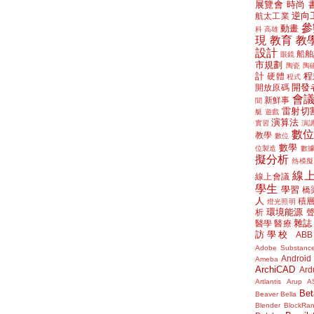
展覽會
時尚
逆向
航太工業
參
動畫
科
高雄
現
教育
教
設計
船舶
眼鏡
市規劃
陶瓷
陶
計
程
硬體
程式
開發
開放原碼
會
新鮮事
聞
雷射切
艇
遊戲
演算法
實習
演
數
教學
數位
數學
位製造
數
擬分析
熱模擬
線
線上會議
學生
學習
橋
人
積
燈光照明
環境能源
析
雜誌
醫學
醫療
訪學校
ABB
Adobe Substanc
Android
Ameba
ArchiCAD
Ard
Artlantis
Arup
A
Bet
Beaver
Bella
Blender
BlockRa