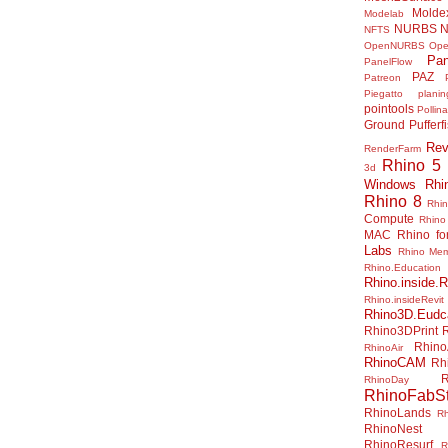
Molde
Modelab
NURBS
N
NFTS
OpenNURBS
Op
Pan
PanelFlow
PAZ
Patreon
Piegatto
plani
pointools
Pollina
Ground
Pufferf
Rev
RenderFarm
Rhino 5
3d
Windows
Rhi
Rhino 8
Rhi
Compute
Rhino
MAC
Rhino f
Labs
Rhino Me
Rhino.Education
Rhino.inside.R
Rhino.insideRevit
Rhino3D.Eudc
Rhino3DPrint
Rhino
RhinoAir
RhinoCAM
Rh
R
RhinoDay
RhinoFabSt
RhinoLands
R
RhinoNest
RhinoResurf
R