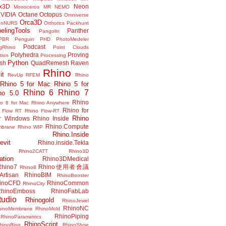
x3D
Neon
Monoceros
MR
NEMO
VIDIA
Octane
Octopus
Omniverse
Orca3D
enNURS
Orthotics
Packhunt
elingTools
Panther
Pangolin
PBR
Penguin
PHD
PhotoMedeler
Podcast
ngRhino
Point Clouds
Polyhedra
Proving
tion
Processing
Python
ish
QuadRemesh
Raven
Rhino
it
RevUp
RFEM
Rhino
Rhino 5 for Mac
Rhino 5 for
Rhino 6
Rhino 7
no 5.0
Rhino
no 8 for Mac
Rhino Anywhere
Rhino for
 Flow RT
Rhino Flow-RT
Rhino
or Windows
Rhino Inside
Rhino.Compute
mbrane
Rhino WIP
Rhino.Inside
evit
Rhino.inside.Tekla
Rhino2CATT
Rhino3D
ation
Rhino3DMedical
Rhino7
Rhino使用者會議
Rhino8
Artisan
RhinoBIM
RhinoBooster
inoCFD
RhinoCommon
RhinoCity
hinoEmboss
RhinoFabLab
udio
Rhinogold
RhinoJewel
RhinoNC
hinoMembrane
RhinoMold
RhinoPiping
RhinoParametrics
RhinoScript
hinoRing
RhinoShoe