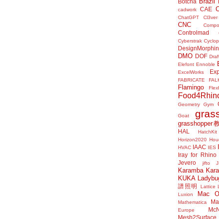
Brazil
Botcha
CAE
cadwork
ChatGPT
Cl3ver
CNC
Compo
Controlmad
Cyberstrak
Cyclop
DesignMorphi
DMO
DOF
Draf
Elefont
Ennoble
Exp
ExcelWorks
FABRICATE
FAL
Flamingo
Flex
Food4Rhin
Geometry Gym
gras
Goat
grasshoppe
HAL
HatchKit
Horizon2020
Houd
IAAC
HVAC
IES
Iray for Rhino
Jevero
jifto
Karamba
Kar
KUKA
Ladybu
譜照明
Lattice
Mac 
Luxion
Mat
Mathematica
McN
Europe
Mesh2Surface