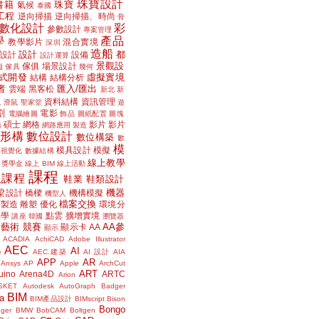
珠寶設計
書籍
珠寶
氣候
泰國
工程
逆向掃描
逆向掃描、時尚
骨
數化設計
彩
參數設計
專案管理
學
產品
教學影片
混合實境
深圳
造船
設計
都
設計
設備
設計運算
景觀設
傢俱
場景設計
磁
傢具
幾何
式開發
虛擬實境
結構
結構分析
者
匯入/匯出
雲端
黑客松
新北
新
議
資料結構
資訊管理
滑鼠
聖家堂
遊
割
電影
電腦繪圖
飾品
圖紙配置
圖塊
碩士
網格
影片
影片
講
網路應用
製造
位形構
數位設計
數位構築
數
模
模具設計
模擬
據視覺化
數據結構
線上教學
獎學金
線上 BIM
線上活動
課程
上課程
鞋業
鞋類設計
機器
梁設計
橋樑
機構模擬
機型人
檔案交換
層製造
雕塑
優化
環境分
聲學
點雲
擴增實境
講座
韓國
瀏覽器
藝術
競賽
AA參
顯示卡
AA
顯示
ACADIA
AchiCAD
Adobe Illustrator
AEC
AI
e
AEC.建築
AI 設計
AIA
APP
AR
Ansys
AP
Apple
ArchCut
ART
uino
Arena4D
ARTC
Arion
SKET
Autodesk
AutoGraph
Badger
BIM
a
BIM產品設計
BIMscript
Bison
Bongo
nger
BMW
BobCAM
Boltgen