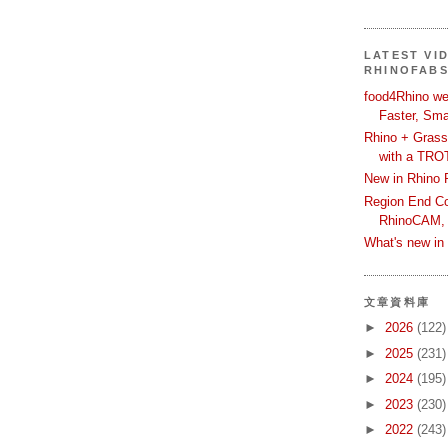
LATEST VI
RHINOFAB
food4Rhino we
Faster, Sma
Rhino + Grass
with a TRO
New in Rhino 
Region End Con
RhinoCAM,
What's new i
文章資料庫
►
2026
(122)
►
2025
(231)
►
2024
(195)
►
2023
(230)
►
2022
(243)