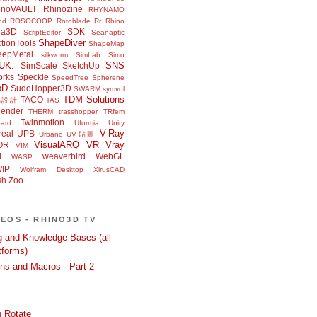
inoVAULT
Rhinozine
RHYNAMO
nd
ROSOCOOP
Rotoblade
Rr Rhino
na3D
SDK
ScriptEditor
Seanaptic
ShapeDiver
tionTools
ShapeMap
eepMetal
silkworm
SimLab
Simo
UK.
SNS
SimScale
SketchUp
orks
Speckle
SpeedTree
Spherene
bD
SudoHopper3D
SWARM
symvol
TDM Solutions
TACO
品設計
TAS
ender
THERM
trasshopper
TRfem
Twinmotion
ard
Uformia
Unity
V-Ray
eal
UPB
Urbano
UV貼圖
VisualARQ
VR
Vray
OR
VIM
i
weaverbird
WebGL
WASP
IP
Wolfram Desktop
XirusCAD
sh
Zoo
DEOS - RHINO3D TV
ng and Knowledge Bases (all
tforms)
ons and Macros - Part 2
 Rotate