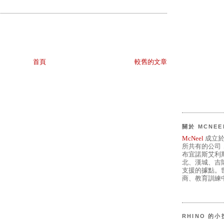
首頁
較舊的文章
關於 MCNEE
McNeel
成立於
所共有的公司
布宜諾斯艾利
北、漢城、吉
支援的據點。世
商、教育訓練中
RHINO 的