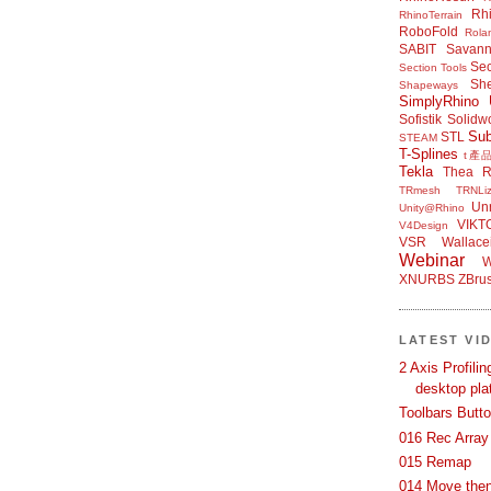
Rh
RhinoTerrain
RoboFold
Rola
SABIT
Savan
Sec
Section Tools
Sh
Shapeways
SimplyRhino 
Sofistik
Solidw
Su
STL
STEAM
T-Splines
t產
Tekla
Thea R
TRmesh
TRNLiz
Unr
Unity@Rhino
VIKT
V4Design
VSR
Wallace
Webinar
W
XNURBS
ZBru
LATEST VI
2 Axis Profili
desktop pla
Toolbars Butt
016 Rec Array
015 Remap
014 Move then