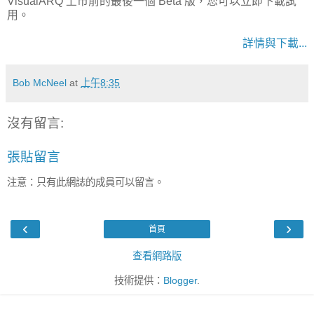
VisualARQ 上市前的最後一個 Beta 版，您可以立即下載試
用。
詳情與下載...
Bob McNeel
at
上午8:35
沒有留言:
張貼留言
注意：只有此網誌的成員可以留言。
‹
›
首頁
查看網路版
技術提供：
Blogger
.