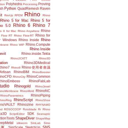
Polyhedra
Proving
tion
Processing
Python
ish
QuadRemesh
Raven
Rhino
it
RevUp
RFEM
Rhino
Rhino 5 for Mac
Rhino 5 for
Rhino 6
Rhino 7
no 5.0
Rhino
no 8 for Mac
Rhino Anywhere
Rhino for
 Flow RT
Rhino Flow-RT
Rhino
or Windows
Rhino Inside
Rhino.Compute
mbrane
Rhino WIP
Rhino.Inside
evit
Rhino.inside.Tekla
Rhino2CATT
Rhino3D
ation
Rhino3DMedical
Rhino7
Rhino使用者會議
Rhino8
Artisan
RhinoBIM
RhinoBooster
inoCFD
RhinoCommon
RhinoCity
hinoEmboss
RhinoFabLab
udio
Rhinogold
RhinoJewel
RhinoNC
hinoMembrane
RhinoMold
RhinoPiping
RhinoParametrics
RhinoScript
hinoRing
RhinoShoe
inoVAULT
Rhinozine
RHYNAMO
nd
ROSOCOOP
Rotoblade
Rr Rhino
na3D
SDK
ScriptEditor
Seanaptic
ShapeDiver
tionTools
ShapeMap
eepMetal
silkworm
SimLab
Simo
UK.
SNS
SimScale
SketchUp