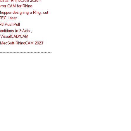
binar: RhinoCAM 2026 -
rter CAM for Rhino
hopper designing a Ring, cut
TEC Laser
R8 PushPull
ditions in 3 Axis ,
 VisualCAD/CAM
n MecSoft RhinoCAM 2023