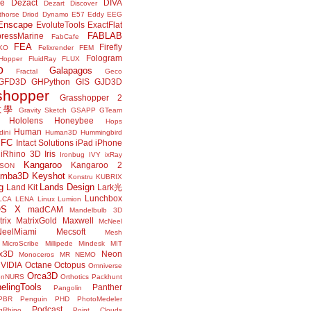
ne
Dezact
DIVA
Dezart
Discover
thorse
Driod
Dynamo
E57
Eddy
EEG
Enscape
EvoluteTools
ExactFlat
FABLAB
ressMarine
FabCafe
FEA
Firefly
KO
Felixrender
FEM
Fologram
Hopper
FluidRay
FLUX
o
Galapagos
Fractal
Geco
GFD3D
GHPython
GIS
GJD3D
shopper
Grasshopper 2
r教學
Gravity Sketch
GSAPP
GTeam
Hololens
Honeybee
Hops
Human
ini
Human3D
Hummingbird
IFC
Intact Solutions
iPad
iPhone
iRhino 3D
Iris
Ironbug
IVY
ixRay
Kangaroo
Kangaroo 2
JSON
amba3D
Keyshot
Konstru
KUBRIX
g
Lands Design
Land Kit
Lark光
Lunchbox
LCA
LENA
Linux
Lumion
OS X
madCAM
Mandelbulb 3D
rix
MatrixGold
Maxwell
McNeel
eelMiami
Mecsoft
Mesh
MicroScribe
Millipede
Mindesk
MIT
x3D
Neon
Monoceros
MR
NEMO
VIDIA
Octane
Octopus
Omniverse
Orca3D
enNURS
Orthotics
Packhunt
elingTools
Panther
Pangolin
PBR
Penguin
PHD
PhotoMedeler
Podcast
ngRhino
Point Clouds