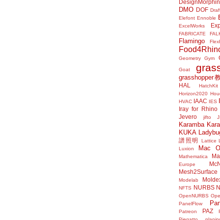
DesignMorphi
DMO
DOF
Draf
Elefont
Ennoble
Exp
ExcelWorks
FABRICATE
FAL
Flamingo
Flex
Food4Rhin
Geometry Gym
gras
Goat
grasshoppe
HAL
HatchKit
Horizon2020
Houd
IAAC
HVAC
IES
Iray for Rhino
Jevero
jifto
Karamba
Kar
KUKA
Ladybu
譜照明
Lattice
Mac 
Luxion
Mat
Mathematica
McN
Europe
Mesh2Surface
Molde
Modelab
NURBS
N
NFTS
OpenNURBS
Op
Pan
PanelFlow
PAZ
Patreon
Piegatto
plani