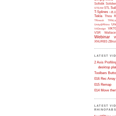
Sofistik
Solidw
Su
STL
STEAM
T-Splines
t產
Tekla
Thea R
TRmesh
TRNLiz
Unr
Unity@Rhino
VIKT
V4Design
VSR
Wallace
Webinar
W
XNURBS
ZBru
LATEST VI
2 Axis Profili
desktop pla
Toolbars Butt
016 Rec Array
015 Remap
014 Move then
LATEST VI
RHINOFAB