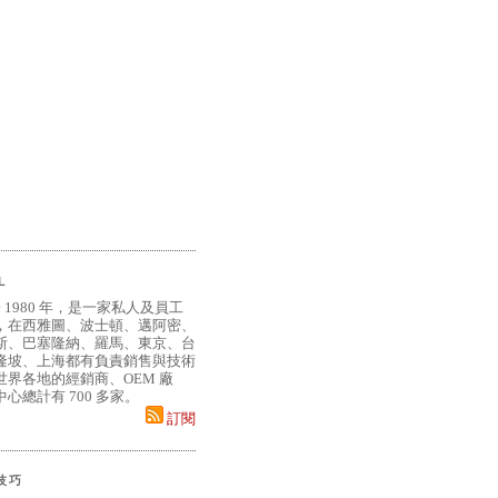
L
 1980 年，是一家私人及員工
，在西雅圖、波士頓、邁阿密、
斯、巴塞隆納、羅馬、東京、台
隆坡、上海都有負責銷售與技術
界各地的經銷商、OEM 廠
心總計有 700 多家。
訂閱
小技巧