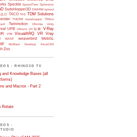
orks
Speckle
SpeedTree
Spherene
bD
SudoHopper3D
SWARM
symvol
TDM Solutions
TACO
品設計
TAS
ender
THERM
trasshopper
TRfem
Twinmotion
ard
Uformia
Unity
V-Ray
eal
UPB
Urbano
UV貼圖
VisualARQ
VR
Vray
OR
VIM
i
weaverbird
WebGL
WASP
IP
Wolfram Desktop
XirusCAD
sh
Zoo
DEOS - RHINO3D TV
ng and Knowledge Bases (all
tforms)
ons and Macros - Part 2
 Rotate
DEOS -
STUDIO