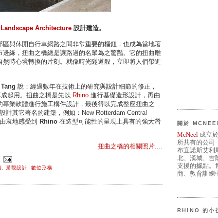
 Landscape Architecture
設計建造。
郊區與休閒自行車網路之間非常重要的樞鈕，也成為當地著
市邊緣，扭曲之橋總是讓路過的名眾為之驚豔。它的扭曲雕
自然時心境轉換的片刻。就像時光隧道般，立即將人們帶進
 Tang
說：經過數年在技術上的研究與設計細節的修正，
間落成起用。扭曲之橋是先以
Rhino
進行基礎造形設計，再由
的專業軟體進行施工構件設計，最後得以完成整座扭曲之
設計其它著名的建築，例如：New Rotterdam Central
讓我由衷地感受到
Rhino
在造型可能性的呈現上具有的強大潛
關於 MCNEE
McNeel
成立於
所共有的公司
扭曲之橋的相關照片....
布宜諾斯艾利
北、漢城、吉
支援的據點。世
築
,
景觀設計
,
數位形構
商、教育訓練中
RHINO 的