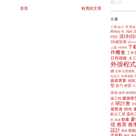
載入中…
首頁
較舊的文章
主題
工業設計
珠寶設
Rhino 6
.Net
3D列印
PDF
3D模型庫
3Dcon
下
上銀 HIWIN
作機會
工作
日照模擬
木
外掛程式
續
生物
生態模擬
生設計
光跡追蹤
曲面實業
有限
型
技巧
材質
汽
佳化
物理
物理模
建築模
築工程
研討會
式
音
展覽會
時尚
逆向
航太工業
參
動畫
科
高雄
現
教育
教
設計
船舶
眼鏡
市規劃
陶瓷
陶