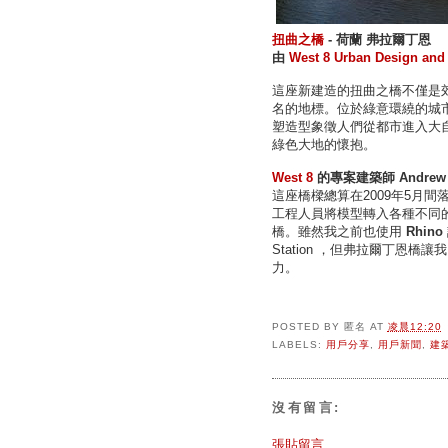
扭曲之橋
- 荷蘭 弗拉爾丁恩
由
West 8 Urban Design and
這座新建造的扭曲之橋不僅是
名的地標。位於綠意環繞的城
塑造型象徵人們從都市進入大
綠色大地的懷抱。
West 8
的專案建築師
Andrew
這座橋樑總算在2009年5月
工程人員將模型轉入各種不同
橋。雖然我之前也使用
Rhino
Station ，但弗拉爾丁恩橋
力。
POSTED BY
匿名
AT
凌晨12:20
LABELS:
用戶分享
,
用戶新聞
,
建
沒有留言:
張貼留言