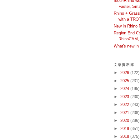
food4Rhino we
Faster, Sma
Rhino + Grass
with a TRO
New in Rhino 
Region End Con
RhinoCAM,
What's new i
文章資料庫
►
2026
(122)
►
2025
(231)
►
2024
(195)
►
2023
(230)
►
2022
(243)
►
2021
(238)
►
2020
(286)
►
2019
(351)
►
2018
(375)