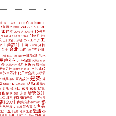
Grasshopper
計
線上課程
GJD3D
2D製圖
2SHAPES
3D
2D繪圖
3D
3D建模
3D模型
3D掃描
3D設計
64位元
nexion
3DRudder
3Dxu
上海
載
工
工作坊
土木工程
大師課
工作
工業設計
中國
分析
營
元宇宙
台北
台灣
台中
台南
工
外掛
外掛程式彩現
永
外掛程式 Panther
用戶分享
用戶新聞
交通運輸
仿
成功案例
地景
收縮包裝
地景設計
快速成
元素分析
自由曲面
西班牙文
汽車設計
使用者會議
拓樸最
車
建築
室內設計
玩具
建
擬
南投
活動
型
建築BIM
看圖程
架構分析
修正版
家具
家俱
展覽
香港
樂
珠寶設計
書籍
珠寶
氣候
泰國
工程
逆向掃描
逆向掃描、時尚
骨
數化設計
彩
參數設計
專案管理
學
產品
教學影片
混合實境
深圳
造船
設計
都
設計
設備
設計運算
景觀設
傢俱
場景設計
磁
傢具
幾何