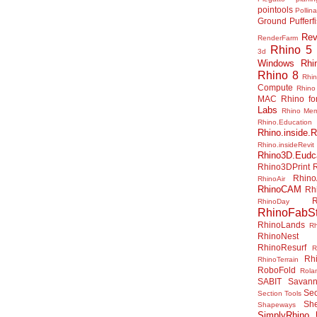
pointools
Pollina
Ground
Pufferf
Rev
RenderFarm
Rhino 5
3d
Windows
Rhi
Rhino 8
Rhi
Compute
Rhino
MAC
Rhino f
Labs
Rhino Me
Rhino.Education
Rhino.inside.R
Rhino.insideRevit
Rhino3D.Eudc
Rhino3DPrint
Rhino
RhinoAir
RhinoCAM
Rh
R
RhinoDay
RhinoFabSt
RhinoLands
R
RhinoNest
RhinoResurf
R
Rh
RhinoTerrain
RoboFold
Rola
SABIT
Savan
Sec
Section Tools
Sh
Shapeways
SimplyRhino 