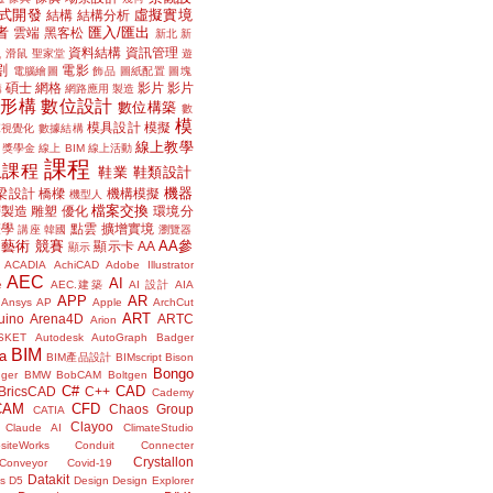
式開發
虛擬實境
結構
結構分析
者
匯入/匯出
雲端
黑客松
新北
新
議
資料結構
資訊管理
滑鼠
聖家堂
遊
割
電影
電腦繪圖
飾品
圖紙配置
圖塊
碩士
網格
影片
影片
講
網路應用
製造
位形構
數位設計
數位構築
數
模
模具設計
模擬
據視覺化
數據結構
線上教學
獎學金
線上 BIM
線上活動
課程
上課程
鞋業
鞋類設計
機器
梁設計
橋樑
機構模擬
機型人
檔案交換
層製造
雕塑
優化
環境分
聲學
點雲
擴增實境
講座
韓國
瀏覽器
藝術
競賽
AA參
顯示卡
AA
顯示
ACADIA
AchiCAD
Adobe Illustrator
AEC
AI
e
AEC.建築
AI 設計
AIA
APP
AR
Ansys
AP
Apple
ArchCut
ART
uino
Arena4D
ARTC
Arion
SKET
Autodesk
AutoGraph
Badger
BIM
a
BIM產品設計
BIMscript
Bison
Bongo
nger
BMW
BobCAM
Boltgen
C#
CAD
BricsCAD
C++
Cademy
CAM
CFD
Chaos Group
CATIA
Clayoo
Claude AI
ClimateStudio
siteWorks
Conduit
Connecter
Crystallon
Conveyor
Covid-19
Datakit
s
D5
Design
Design Explorer