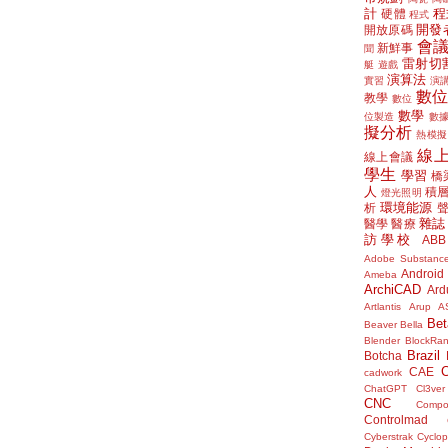
計
程
硬體
程式
開發
開放原碼
會
新鮮事
聞
雷射切
艇
遊戲
演算法
實習
演
數
教學
數位
數學
位製造
數
擬分析
熱模擬
線
線上會議
學生
學習
橋
人
積
燈光照明
環境能源
析
雜誌
醫學
醫療
訪學校
ABB
Adobe Substanc
Android
Ameba
ArchiCAD
Ard
Artlantis
Arup
A
Bet
Beaver
Bella
Blender
BlockRa
Brazil
Botcha
CAE
cadwork
ChatGPT
Cl3ver
CNC
Compo
Controlmad
Cyberstrak
Cyclop