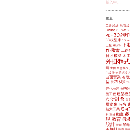
載入中…
主題
工業設計
珠寶設
Rhino 6
.Net
3D列印
PDF
3D模型庫
3Dcon
下
上銀 HIWIN
作機會
工作
日照模擬
木
外掛程式
續
生物
生態模擬
生設計
光跡追蹤
曲面實業
有限
型
技巧
材質
汽
佳化
物理
物理模
建築模
築工程
研討會
式
音
展覽會
時尚
逆向
航太工業
參
動畫
科
高雄
現
教育
教
設計
船舶
眼鏡
市規劃
陶瓷
陶