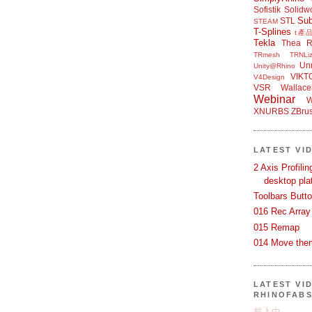
Sofistik
Solidw
Su
STL
STEAM
T-Splines
t產
Tekla
Thea R
TRmesh
TRNLiz
Unr
Unity@Rhino
VIKT
V4Design
VSR
Wallace
Webinar
W
XNURBS
ZBru
LATEST VI
2 Axis Profili
desktop pla
Toolbars Butt
016 Rec Array
015 Remap
014 Move then
LATEST VI
RHINOFAB
載入中…