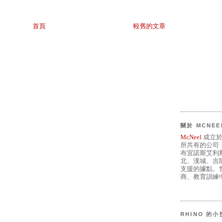
首頁
較舊的文章
關於 MCNEE
McNeel
成立於
所共有的公司
布宜諾斯艾利
北、漢城、吉
支援的據點。世
商、教育訓練中
RHINO 的