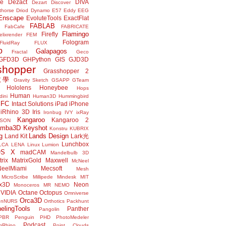
ne
Dezact
DIVA
Dezart
Discover
thorse
Driod
Dynamo
E57
Eddy
EEG
Enscape
EvoluteTools
ExactFlat
FABLAB
FabCafe
FABRICATE
Flamingo
Firefly
elixrender
FEM
Fologram
FluidRay
FLUX
o
Galapagos
Fractal
Geco
GFD3D
GHPython
GIS
GJD3D
shopper
Grasshopper 2
r教學
Gravity Sketch
GSAPP
GTeam
Hololens
Honeybee
Hops
Human
ini
Human3D
Hummingbird
IFC
Intact Solutions
iPad
iPhone
iRhino 3D
Iris
Ironbug
IVY
ixRay
Kangaroo
Kangaroo 2
JSON
amba3D
Keyshot
Konstru
KUBRIX
g
Lands Design
Land Kit
Lark光
Lunchbox
LCA
LENA
Linux
Lumion
OS X
madCAM
Mandelbulb 3D
rix
MatrixGold
Maxwell
McNeel
eelMiami
Mecsoft
Mesh
MicroScribe
Millipede
Mindesk
MIT
x3D
Neon
Monoceros
MR
NEMO
VIDIA
Octane
Octopus
Omniverse
Orca3D
enNURS
Orthotics
Packhunt
elingTools
Panther
Pangolin
PBR
Penguin
PHD
PhotoMedeler
Podcast
ngRhino
Point Clouds