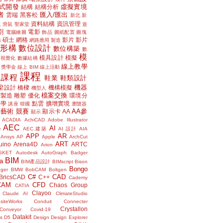
式開發
虛擬實境
結構
結構分析
者
匯入/匯出
雲端
黑客松
新北
新
議
資料結構
資訊管理
滑鼠
聖家堂
遊
割
電影
電腦繪圖
飾品
圖紙配置
圖塊
碩士
網格
影片
影片
講
網路應用
製造
位形構
數位設計
數位構築
數
模
模具設計
模擬
據視覺化
數據結構
線上教學
獎學金
線上 BIM
線上活動
課程
上課程
鞋業
鞋類設計
機器
梁設計
橋樑
機構模擬
機型人
檔案交換
層製造
雕塑
優化
環境分
聲學
點雲
擴增實境
講座
韓國
瀏覽器
藝術
競賽
AA參
顯示卡
AA
顯示
ACADIA
AchiCAD
Adobe Illustrator
AEC
AI
e
AEC.建築
AI 設計
AIA
APP
AR
Ansys
AP
Apple
ArchCut
ART
uino
Arena4D
ARTC
Arion
SKET
Autodesk
AutoGraph
Badger
BIM
a
BIM產品設計
BIMscript
Bison
Bongo
nger
BMW
BobCAM
Boltgen
C#
CAD
BricsCAD
C++
Cademy
CAM
CFD
Chaos Group
CATIA
Clayoo
Claude AI
ClimateStudio
siteWorks
Conduit
Connecter
Crystallon
Conveyor
Covid-19
Datakit
s
D5
Design
Design Explorer