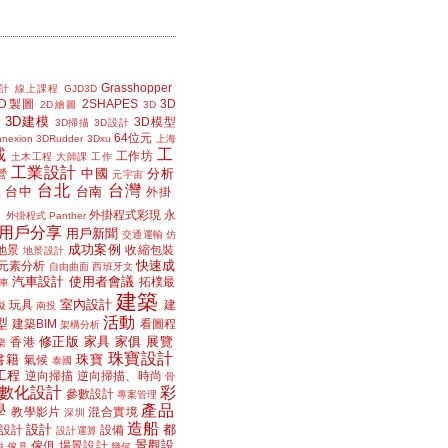
Grasshopper
計
線上課程
GJD3D
2D製圖
2SHAPES
3D
2D繪圖
3D
3D建模
3D模型
3D掃描
3D設計
64位元
nexion
3DRudder
3Dxu
上海
載
工
工作坊
土木工程
大師課
工作
工業設計
中國
分析
營
元宇宙
台北
台灣
台中
台南
工
外掛
外掛程式彩現
永
外掛程式 Panther
用戶分享
用戶新聞
交通運輸
仿
成功案例
地景
收縮包裝
地景設計
快速成
元素分析
自由曲面
西班牙文
汽車設計
使用者會議
拓樸最
車
建築
室內設計
玩具
建
擬
南投
活動
型
建築BIM
看圖程
架構分析
修正版
家具
家俱
展覽
香港
樂
珠寶設計
書籍
珠寶
氣候
泰國
工程
逆向掃描
逆向掃描、時尚
骨
數化設計
彩
參數設計
專案管理
學
產品
教學影片
混合實境
深圳
造船
設計
都
設計
設備
設計運算
景觀設
傢俱
場景設計
磁
傢具
幾何