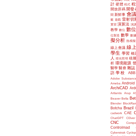
計
程
硬體
程式
開發
開放原碼
會
新鮮事
聞
雷射切
艇
遊戲
演算法
實習
演
數
教學
數位
數學
位製造
數
擬分析
熱模擬
線
線上會議
學生
學習
橋
人
積
燈光照明
環境能源
析
雜誌
醫學
醫療
訪學校
ABB
Adobe Substanc
Android
Ameba
ArchiCAD
Ard
Artlantis
Arup
A
Bet
Beaver
Bella
Blender
BlockRa
Brazil
Botcha
CAE
cadwork
ChatGPT
Cl3ver
CNC
Compo
Controlmad
Cyberstrak
Cyclop