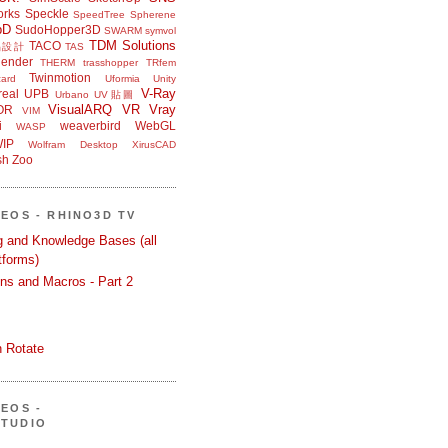
orks
Speckle
SpeedTree
Spherene
bD
SudoHopper3D
SWARM
symvol
TDM Solutions
TACO
品設計
TAS
ender
THERM
trasshopper
TRfem
Twinmotion
ard
Uformia
Unity
V-Ray
eal
UPB
Urbano
UV貼圖
VisualARQ
VR
Vray
OR
VIM
i
weaverbird
WebGL
WASP
IP
Wolfram Desktop
XirusCAD
sh
Zoo
DEOS - RHINO3D TV
ng and Knowledge Bases (all
tforms)
ons and Macros - Part 2
 Rotate
DEOS -
STUDIO