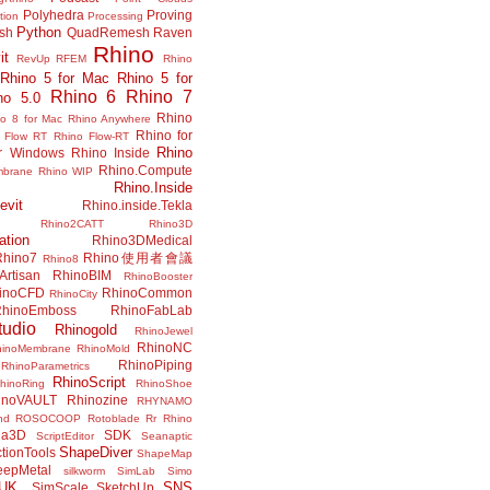
Polyhedra
Proving
tion
Processing
Python
ish
QuadRemesh
Raven
Rhino
it
RevUp
RFEM
Rhino
Rhino 5 for Mac
Rhino 5 for
Rhino 6
Rhino 7
no 5.0
Rhino
no 8 for Mac
Rhino Anywhere
Rhino for
 Flow RT
Rhino Flow-RT
Rhino
or Windows
Rhino Inside
Rhino.Compute
mbrane
Rhino WIP
Rhino.Inside
evit
Rhino.inside.Tekla
Rhino2CATT
Rhino3D
ation
Rhino3DMedical
Rhino7
Rhino使用者會議
Rhino8
Artisan
RhinoBIM
RhinoBooster
inoCFD
RhinoCommon
RhinoCity
hinoEmboss
RhinoFabLab
udio
Rhinogold
RhinoJewel
RhinoNC
hinoMembrane
RhinoMold
RhinoPiping
RhinoParametrics
RhinoScript
hinoRing
RhinoShoe
inoVAULT
Rhinozine
RHYNAMO
nd
ROSOCOOP
Rotoblade
Rr Rhino
na3D
SDK
ScriptEditor
Seanaptic
ShapeDiver
tionTools
ShapeMap
eepMetal
silkworm
SimLab
Simo
UK.
SNS
SimScale
SketchUp