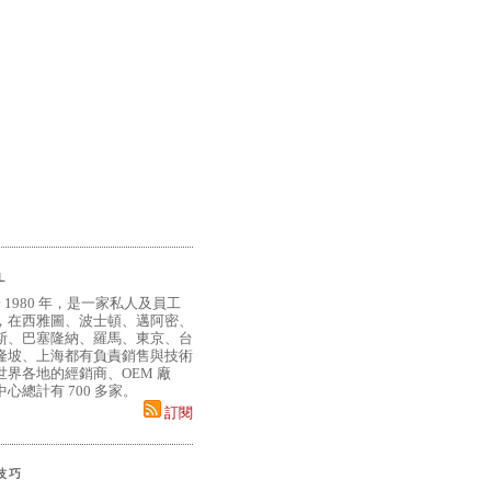
L
 1980 年，是一家私人及員工
，在西雅圖、波士頓、邁阿密、
斯、巴塞隆納、羅馬、東京、台
隆坡、上海都有負責銷售與技術
界各地的經銷商、OEM 廠
心總計有 700 多家。
訂閱
小技巧