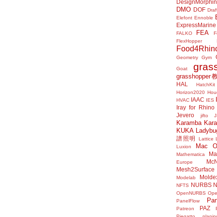
DesignMorphi
DMO
DOF
Draf
Elefont
Ennoble
ExpressMarine
FEA
FALKO
F
FlexHopper
Food4Rhin
Geometry Gym
gras
Goat
grasshoppe
HAL
HatchKit
Horizon2020
Houd
IAAC
HVAC
IES
Iray for Rhino
Jevero
jifto
Karamba
Kar
KUKA
Ladybu
譜照明
Lattice
Mac 
Luxion
Mat
Mathematica
McN
Europe
Mesh2Surface
Molde
Modelab
NURBS
N
NFTS
OpenNURBS
Op
Pan
PanelFlow
PAZ
Patreon
Piegatto
plani