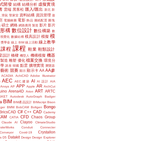
式開發
虛擬實境
結構
結構分析
者
匯入/匯出
雲端
黑客松
新北
新
議
資料結構
資訊管理
滑鼠
聖家堂
遊
割
電影
電腦繪圖
飾品
圖紙配置
圖塊
碩士
網格
影片
影片
講
網路應用
製造
位形構
數位設計
數位構築
數
模
模具設計
模擬
據視覺化
數據結構
線上教學
獎學金
線上 BIM
線上活動
課程
上課程
鞋業
鞋類設計
機器
梁設計
橋樑
機構模擬
機型人
檔案交換
層製造
雕塑
優化
環境分
聲學
點雲
擴增實境
講座
韓國
瀏覽器
藝術
競賽
AA參
顯示卡
AA
顯示
ACADIA
AchiCAD
Adobe Illustrator
AEC
AI
e
AEC.建築
AI 設計
AIA
APP
AR
Ansys
AP
Apple
ArchCut
ART
uino
Arena4D
ARTC
Arion
SKET
Autodesk
AutoGraph
Badger
BIM
a
BIM產品設計
BIMscript
Bison
Bongo
nger
BMW
BobCAM
Boltgen
C#
CAD
BricsCAD
C++
Cademy
CAM
CFD
Chaos Group
CATIA
Clayoo
Claude AI
ClimateStudio
siteWorks
Conduit
Connecter
Crystallon
Conveyor
Covid-19
Datakit
s
D5
Design
Design Explorer