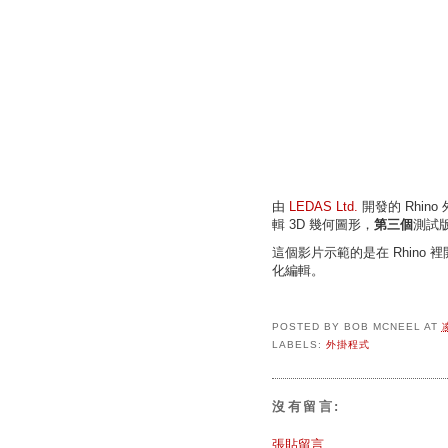
由
LEDAS Ltd.
開發的 Rhino
輯 3D 幾何圖形，
第三個
測試
這個影片示範的是在 Rhino 裡開啟 
化編輯。
POSTED BY
BOB MCNEEL
AT
LABELS:
外掛程式
沒有留言:
張貼留言