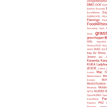
DesignMorphi
DMO
DOF
Draf
Elefont
Ennoble
Exp
ExcelWorks
FABRICATE
FAL
Flamingo
Flex
Food4Rhin
Geometry Gym
gras
Goat
grasshoppe
HAL
HatchKit
Horizon2020
Houd
IAAC
HVAC
IES
Iray for Rhino
Jevero
jifto
Karamba
Kar
KUKA
Ladybu
譜照明
Lattice
Mac 
Luxion
Mat
Mathematica
McN
Europe
Mesh2Surface
Molde
Modelab
NURBS
N
NFTS
OpenNURBS
Op
Pan
PanelFlow
PAZ
Patreon
Piegatto
plani