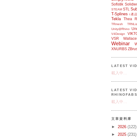
Sofistik
Solidw
Su
STL
STEAM
T-Splines
t產
Tekla
Thea R
TRmesh
TRNLiz
Unr
Unity@Rhino
VIKT
V4Design
VSR
Wallace
Webinar
W
XNURBS
ZBru
LATEST VI
載入中…
LATEST VI
RHINOFAB
載入中…
文章資料庫
►
2026
(122)
►
2025
(231)