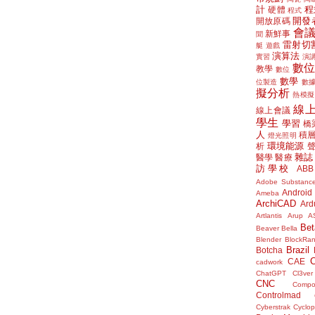
計
程
硬體
程式
開發
開放原碼
會
新鮮事
聞
雷射切
艇
遊戲
演算法
實習
演
數
教學
數位
數學
位製造
數
擬分析
熱模擬
線
線上會議
學生
學習
橋
人
積
燈光照明
環境能源
析
雜誌
醫學
醫療
訪學校
ABB
Adobe Substanc
Android
Ameba
ArchiCAD
Ard
Artlantis
Arup
A
Bet
Beaver
Bella
Blender
BlockRa
Brazil
Botcha
CAE
cadwork
ChatGPT
Cl3ver
CNC
Compo
Controlmad
Cyberstrak
Cyclop