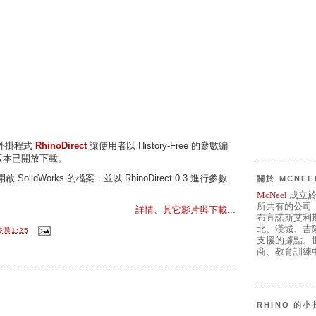
 外掛程式
RhinoDirect
讓使用者以 History-Free 的參數編
版本已開放下載。
SolidWorks 的檔案，並以 RhinoDirect 0.3 進行參數
關於 MCNEE
McNeel
成立於
所共有的公司
詳情、其它影片與下載...
布宜諾斯艾利
北、漢城、吉
凌晨1:25
支援的據點。世
商、教育訓練中
RHINO 的