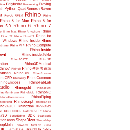
Polyhedra
Proving
tion
Processing
Python
ish
QuadRemesh
Raven
Rhino
it
RevUp
RFEM
Rhino
Rhino 5 for Mac
Rhino 5 for
Rhino 6
Rhino 7
no 5.0
Rhino
no 8 for Mac
Rhino Anywhere
Rhino for
 Flow RT
Rhino Flow-RT
Rhino
or Windows
Rhino Inside
Rhino.Compute
mbrane
Rhino WIP
Rhino.Inside
evit
Rhino.inside.Tekla
Rhino2CATT
Rhino3D
ation
Rhino3DMedical
Rhino7
Rhino使用者會議
Rhino8
Artisan
RhinoBIM
RhinoBooster
inoCFD
RhinoCommon
RhinoCity
hinoEmboss
RhinoFabLab
udio
Rhinogold
RhinoJewel
RhinoNC
hinoMembrane
RhinoMold
RhinoPiping
RhinoParametrics
RhinoScript
hinoRing
RhinoShoe
inoVAULT
Rhinozine
RHYNAMO
nd
ROSOCOOP
Rotoblade
Rr Rhino
na3D
SDK
ScriptEditor
Seanaptic
ShapeDiver
tionTools
ShapeMap
eepMetal
silkworm
SimLab
Simo
UK.
SNS
SimScale
SketchUp