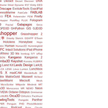
ne
Dezact
DIVA
Dezart
Discover
thorse
Driod
Dynamo
E57
Eddy
EEG
Enscape
EvoluteTools
ExactFlat
FABLAB
ressMarine
FabCafe
FEA
Firefly
KO
Felixrender
FEM
Fologram
Hopper
FluidRay
FLUX
o
Galapagos
Fractal
Geco
GFD3D
GHPython
GIS
GJD3D
shopper
Grasshopper 2
r教學
Gravity Sketch
GSAPP
GTeam
Hololens
Honeybee
Hops
Human
ini
Human3D
Hummingbird
IFC
Intact Solutions
iPad
iPhone
iRhino 3D
Iris
Ironbug
IVY
ixRay
Kangaroo
Kangaroo 2
JSON
amba3D
Keyshot
Konstru
KUBRIX
g
Lands Design
Land Kit
Lark光
Lunchbox
LCA
LENA
Linux
Lumion
OS X
madCAM
Mandelbulb 3D
rix
MatrixGold
Maxwell
McNeel
eelMiami
Mecsoft
Mesh
MicroScribe
Millipede
Mindesk
MIT
x3D
Neon
Monoceros
MR
NEMO
VIDIA
Octane
Octopus
Omniverse
Orca3D
enNURS
Orthotics
Packhunt
elingTools
Panther
Pangolin
PBR
Penguin
PHD
PhotoMedeler
Podcast
ngRhino
Point Clouds