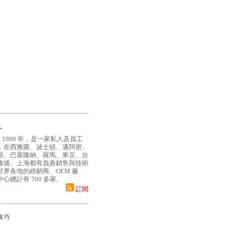
L
 1980 年，是一家私人及員工
，在西雅圖、波士頓、邁阿密、
斯、巴塞隆納、羅馬、東京、台
隆坡、上海都有負責銷售與技術
界各地的經銷商、OEM 廠
心總計有 700 多家。
訂閱
小技巧