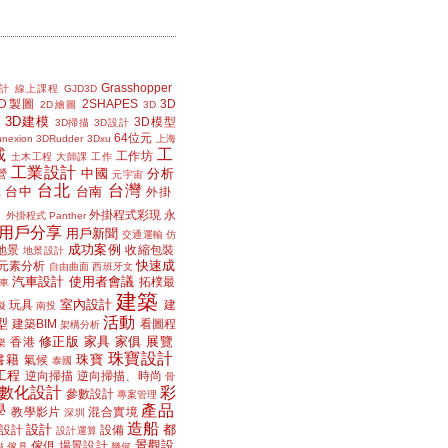
Grasshopper
計
線上課程
GJD3D
2D製圖
2SHAPES
3D
2D繪圖
3D
3D建模
3D模型
3D掃描
3D設計
64位元
nexion
3DRudder
3Dxu
上海
載
工
工作坊
土木工程
大師課
工作
工業設計
中國
分析
營
元宇宙
台北
台灣
台中
台南
工
外掛
外掛程式彩現
永
外掛程式 Panther
用戶分享
用戶新聞
交通運輸
仿
成功案例
地景
收縮包裝
地景設計
快速成
元素分析
自由曲面
西班牙文
汽車設計
使用者會議
拓樸最
車
建築
室內設計
玩具
建
擬
南投
活動
型
建築BIM
看圖程
架構分析
修正版
家具
家俱
展覽
香港
樂
珠寶設計
書籍
珠寶
氣候
泰國
工程
逆向掃描
逆向掃描、時尚
骨
數化設計
彩
參數設計
專案管理
學
產品
教學影片
混合實境
深圳
造船
設計
都
設計
設備
設計運算
景觀設
傢俱
場景設計
磁
傢具
幾何