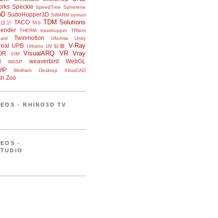
orks
Speckle
SpeedTree
Spherene
bD
SudoHopper3D
SWARM
symvol
TDM Solutions
TACO
品設計
TAS
ender
THERM
trasshopper
TRfem
Twinmotion
ard
Uformia
Unity
V-Ray
eal
UPB
Urbano
UV貼圖
VisualARQ
VR
Vray
OR
VIM
i
weaverbird
WebGL
WASP
IP
Wolfram Desktop
XirusCAD
sh
Zoo
DEOS - RHINO3D TV
DEOS -
STUDIO