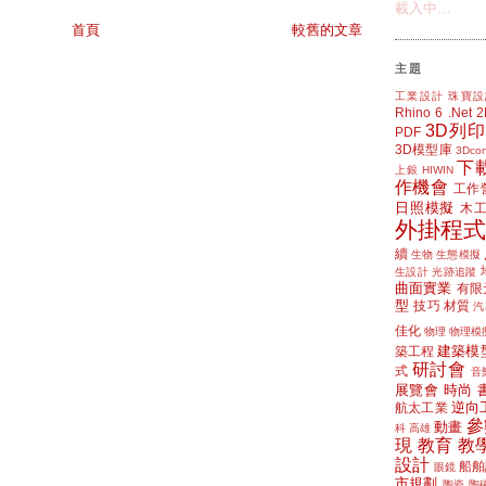
載入中…
首頁
較舊的文章
主題
工業設計
珠寶設
Rhino 6
.Net
3D列印
PDF
3D模型庫
3Dcon
下
上銀 HIWIN
作機會
工作
日照模擬
木
外掛程式
續
生物
生態模擬
生設計
光跡追蹤
曲面實業
有限
型
技巧
材質
汽
佳化
物理
物理模
建築模
築工程
研討會
式
音
展覽會
時尚
逆向
航太工業
參
動畫
科
高雄
現
教育
教
設計
船舶
眼鏡
市規劃
陶瓷
陶