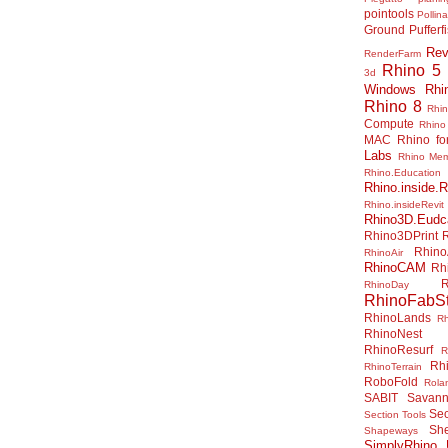
pointools
Pollina
Ground
Pufferf
Rev
RenderFarm
Rhino 5
3d
Windows
Rhi
Rhino 8
Rhi
Compute
Rhino
MAC
Rhino f
Labs
Rhino Me
Rhino.Education
Rhino.inside.R
Rhino.insideRevit
Rhino3D.Eudc
Rhino3DPrint
Rhino
RhinoAir
RhinoCAM
Rh
R
RhinoDay
RhinoFabSt
RhinoLands
R
RhinoNest
RhinoResurf
R
Rh
RhinoTerrain
RoboFold
Rola
SABIT
Savan
Sec
Section Tools
Sh
Shapeways
SimplyRhino 