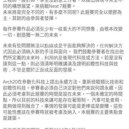
工程師、設計師、學生及創意工作者，以提出與現今完全不
同的構想展望，來挑戰Next 7競賽。
未來將是完全不同的，有多麼不同呢? 此競賽完全以塑膠為
主，其餘的由參與者發揮。
每件參賽作品必須
至少有一樣重大
的不同想像
，
由根本改變
一切，
創造獨一無二的未來。
未來有些問題無法以
點線或是平面
能夠解決的，
任何解決方
式
因此必須納入新的手法與面向。 我們鼓勵參賽者在找出他
們所定義的
未來時，利用的是
後現代科技或方法。若是沒有
達到這一點，則必須清晰明確講演及證明前瞻性科技與技
術
，不管是
關於
正面或
反面的發展。
Arch20在參數化科技上提出永續方法，重新檢驗類比技術和
前瞻性科技。參賽者必須自己決定對他們來說何謂永續。因
此必須考慮到此競賽的時間是設在未來，一個未確定的時間
點，所以目前的科技來講可能存在著限制。 汽車可能會飛、
能夠做得到融合了，事情的發展可能是更棒或是變糟，這些
可能性應該在參賽時就被考慮及納入。本競賽的主要焦點會
是建築。