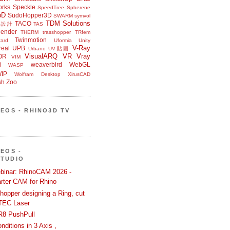
orks
Speckle
SpeedTree
Spherene
bD
SudoHopper3D
SWARM
symvol
TDM Solutions
TACO
品設計
TAS
ender
THERM
trasshopper
TRfem
Twinmotion
ard
Uformia
Unity
V-Ray
eal
UPB
Urbano
UV貼圖
VisualARQ
VR
Vray
OR
VIM
i
weaverbird
WebGL
WASP
IP
Wolfram Desktop
XirusCAD
sh
Zoo
DEOS - RHINO3D TV
DEOS -
STUDIO
binar: RhinoCAM 2026 -
rter CAM for Rhino
hopper designing a Ring, cut
TEC Laser
R8 PushPull
ditions in 3 Axis ,