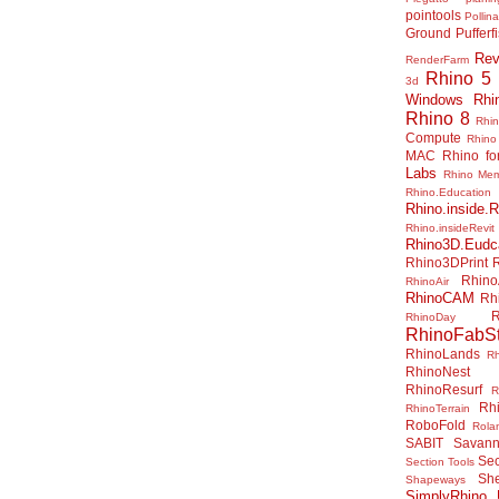
pointools
Pollina
Ground
Pufferf
Rev
RenderFarm
Rhino 5
3d
Windows
Rhi
Rhino 8
Rhi
Compute
Rhino
MAC
Rhino f
Labs
Rhino Me
Rhino.Education
Rhino.inside.R
Rhino.insideRevit
Rhino3D.Eudc
Rhino3DPrint
Rhino
RhinoAir
RhinoCAM
Rh
R
RhinoDay
RhinoFabSt
RhinoLands
R
RhinoNest
RhinoResurf
R
Rh
RhinoTerrain
RoboFold
Rola
SABIT
Savan
Sec
Section Tools
Sh
Shapeways
SimplyRhino 