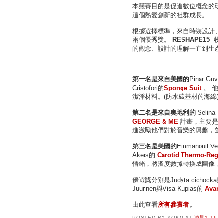
本競賽目的是促進數位概念的
這個熱愛創新的社群成長。
根據選擇標準，來自時裝設計
兩個優秀獎。
RESHAPE15
的觀念、設計的理解一直到生
第一名是來自美國的
Pinar Gu
Cristofori的
Sponge Suit
。 
潔淨材料。(防水碳基材的海綿
第二名是來自奧地利的
Selina 
GEORGE & ME
計畫，主要是
進激勵他們對於音樂的興趣，
第三名是美國的
Emmanouil Ve
Akers的
Carotid Thermo-Reg
情緒，將溫度數據轉換成圖像
優選獎分別是Judyta cichocka與
Juurinen與Visa Kupias的
Ava
由此查看
所有參賽者
。
POSTED BY
YOKO
AT
凌晨1:16