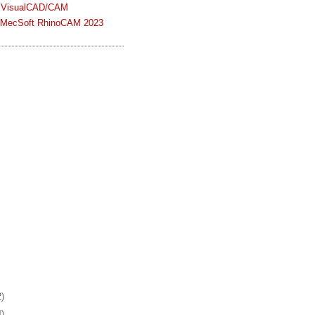
 VisualCAD/CAM
n MecSoft RhinoCAM 2023
2)
4)