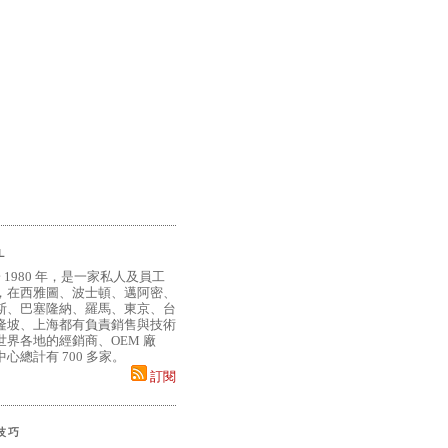
L
 1980 年，是一家私人及員工
，在西雅圖、波士頓、邁阿密、
斯、巴塞隆納、羅馬、東京、台
隆坡、上海都有負責銷售與技術
界各地的經銷商、OEM 廠
心總計有 700 多家。
訂閱
小技巧