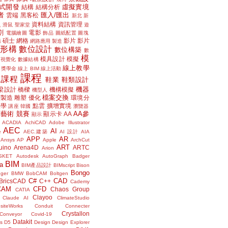
式開發
虛擬實境
結構
結構分析
者
匯入/匯出
雲端
黑客松
新北
新
議
資料結構
資訊管理
滑鼠
聖家堂
遊
割
電影
電腦繪圖
飾品
圖紙配置
圖塊
碩士
網格
影片
影片
講
網路應用
製造
位形構
數位設計
數位構築
數
模
模具設計
模擬
據視覺化
數據結構
線上教學
獎學金
線上 BIM
線上活動
課程
上課程
鞋業
鞋類設計
機器
梁設計
橋樑
機構模擬
機型人
檔案交換
層製造
雕塑
優化
環境分
聲學
點雲
擴增實境
講座
韓國
瀏覽器
藝術
競賽
AA參
顯示卡
AA
顯示
ACADIA
AchiCAD
Adobe Illustrator
AEC
AI
e
AEC.建築
AI 設計
AIA
APP
AR
Ansys
AP
Apple
ArchCut
ART
uino
Arena4D
ARTC
Arion
SKET
Autodesk
AutoGraph
Badger
BIM
a
BIM產品設計
BIMscript
Bison
Bongo
nger
BMW
BobCAM
Boltgen
C#
CAD
BricsCAD
C++
Cademy
CAM
CFD
Chaos Group
CATIA
Clayoo
Claude AI
ClimateStudio
siteWorks
Conduit
Connecter
Crystallon
Conveyor
Covid-19
Datakit
s
D5
Design
Design Explorer