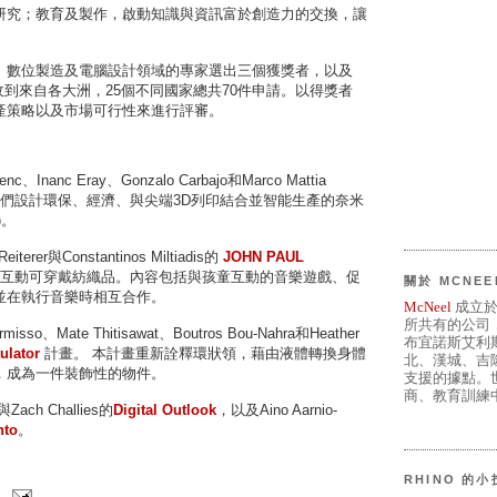
研究；教育及製作，啟動知識與資訊富於創造力的交換，讓
、數位製造及電腦設計領域的專家選出三個獲獎者，以及
收到來自各大洲，25個不同國家總共70件申請。以得獎者
產策略以及市場可行性來進行評審。
venc、Inanc Eray、Gonzalo Carbajo和Marco Mattia
他們設計環保、經濟、與尖端3D列印結合並智能生產的奈米
)。
Reiterer與Constantinos Miltiadis的
JOHN PAUL
互動可穿戴紡織品。內容包括與孩童互動的音樂遊戲、促
關於 MCNEE
並在執行音樂時相互合作。
McNeel
成立於
所共有的公司
rmisso、Mate Thitisawat、Boutros Bou-Nahra和Heather
布宜諾斯艾利
ulator
計畫。 本計畫重新詮釋環狀領，藉由液體轉換身體
北、漢城、吉
，成為一件裝飾性的物件。
支援的據點。世
商、教育訓練中
Zach Challies的
Digital Outlook
，以及Aino Aarnio-
nto
。
RHINO 的