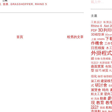
載入中…
構
,
競賽
,
GRASSHOPPER
,
RHINO 5
主題
工業設計
珠寶設
Rhino 6
.Net
3D列印
PDF
3D模型庫
3Dcon
首頁
較舊的文章
下
上銀 HIWIN
作機會
工作
日照模擬
木
外掛程式
續
生物
生態模擬
生設計
光跡追蹤
曲面實業
有限
型
技巧
材質
汽
佳化
物理
物理模
建築模
築工程
研討會
式
音
展覽會
時尚
逆向
航太工業
參
動畫
科
高雄
現
教育
教
設計
船舶
眼鏡
市規劃
陶瓷
陶