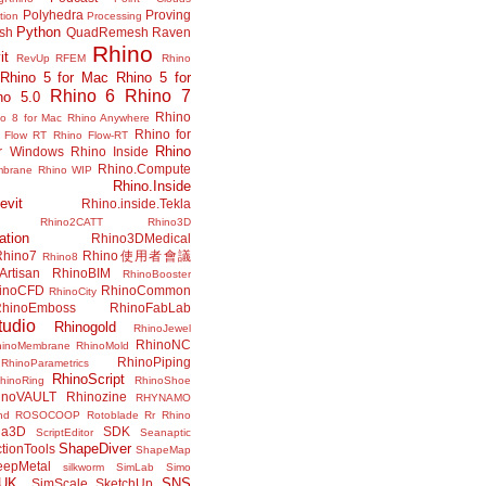
Polyhedra
Proving
tion
Processing
Python
ish
QuadRemesh
Raven
Rhino
it
RevUp
RFEM
Rhino
Rhino 5 for Mac
Rhino 5 for
Rhino 6
Rhino 7
no 5.0
Rhino
no 8 for Mac
Rhino Anywhere
Rhino for
 Flow RT
Rhino Flow-RT
Rhino
or Windows
Rhino Inside
Rhino.Compute
mbrane
Rhino WIP
Rhino.Inside
evit
Rhino.inside.Tekla
Rhino2CATT
Rhino3D
ation
Rhino3DMedical
Rhino7
Rhino使用者會議
Rhino8
Artisan
RhinoBIM
RhinoBooster
inoCFD
RhinoCommon
RhinoCity
hinoEmboss
RhinoFabLab
udio
Rhinogold
RhinoJewel
RhinoNC
hinoMembrane
RhinoMold
RhinoPiping
RhinoParametrics
RhinoScript
hinoRing
RhinoShoe
inoVAULT
Rhinozine
RHYNAMO
nd
ROSOCOOP
Rotoblade
Rr Rhino
na3D
SDK
ScriptEditor
Seanaptic
ShapeDiver
tionTools
ShapeMap
eepMetal
silkworm
SimLab
Simo
UK.
SNS
SimScale
SketchUp