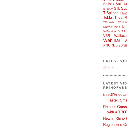
Sofistik
Solidw
Su
STL
STEAM
T-Splines
t產
Tekla
Thea R
TRmesh
TRNLiz
Unr
Unity@Rhino
VIKT
V4Design
VSR
Wallace
Webinar
W
XNURBS
ZBru
LATEST VI
載入中…
LATEST VI
RHINOFAB
food4Rhino we
Faster, Sma
Rhino + Grass
with a TRO
New in Rhino 
Region End Con