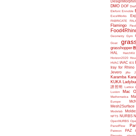
DesignMorphi
DMO
DOF
Draf
Elefont
Ennoble
Exp
ExcelWorks
FABRICATE
FAL
Flamingo
Flex
Food4Rhin
Geometry Gym
gras
Goat
grasshoppe
HAL
HatchKit
Horizon2020
Houd
IAAC
HVAC
IES
Iray for Rhino
Jevero
jifto
Karamba
Kar
KUKA
Ladybu
譜照明
Lattice
Mac 
Luxion
Mat
Mathematica
McN
Europe
Mesh2Surface
Molde
Modelab
NURBS
N
NFTS
OpenNURBS
Op
Pan
PanelFlow
PAZ
Patreon
Piegatto
plani