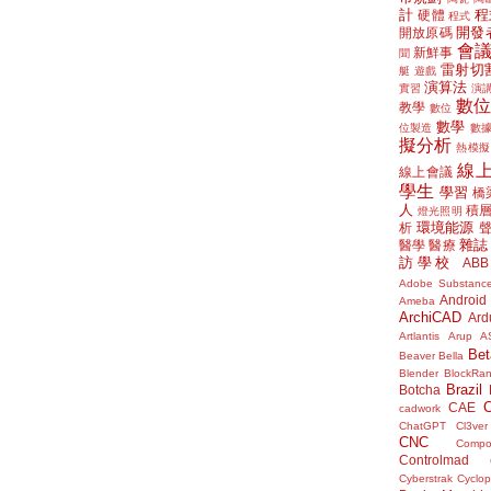
計
程
硬體
程式
開發
開放原碼
會
新鮮事
聞
雷射切
艇
遊戲
演算法
實習
演
數
教學
數位
數學
位製造
數
擬分析
熱模擬
線
線上會議
學生
學習
橋
人
積
燈光照明
環境能源
析
雜誌
醫學
醫療
訪學校
ABB
Adobe Substanc
Android
Ameba
ArchiCAD
Ard
Artlantis
Arup
A
Bet
Beaver
Bella
Blender
BlockRa
Brazil
Botcha
CAE
cadwork
ChatGPT
Cl3ver
CNC
Compo
Controlmad
Cyberstrak
Cyclop