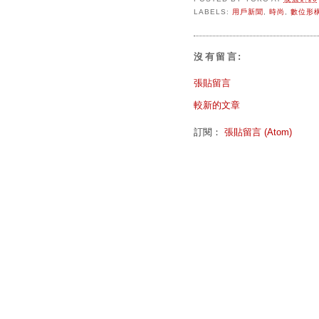
LABELS:
用戶新聞
,
時尚
,
數位形
沒有留言:
張貼留言
較新的文章
訂閱：
張貼留言 (Atom)