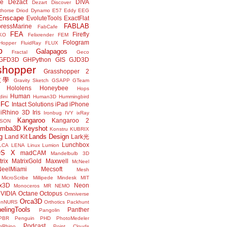
ne
Dezact
DIVA
Dezart
Discover
thorse
Driod
Dynamo
E57
Eddy
EEG
Enscape
EvoluteTools
ExactFlat
FABLAB
ressMarine
FabCafe
FEA
Firefly
KO
Felixrender
FEM
Fologram
Hopper
FluidRay
FLUX
o
Galapagos
Fractal
Geco
GFD3D
GHPython
GIS
GJD3D
shopper
Grasshopper 2
r教學
Gravity Sketch
GSAPP
GTeam
Hololens
Honeybee
Hops
Human
ini
Human3D
Hummingbird
IFC
Intact Solutions
iPad
iPhone
iRhino 3D
Iris
Ironbug
IVY
ixRay
Kangaroo
Kangaroo 2
JSON
amba3D
Keyshot
Konstru
KUBRIX
g
Lands Design
Land Kit
Lark光
Lunchbox
LCA
LENA
Linux
Lumion
OS X
madCAM
Mandelbulb 3D
rix
MatrixGold
Maxwell
McNeel
eelMiami
Mecsoft
Mesh
MicroScribe
Millipede
Mindesk
MIT
x3D
Neon
Monoceros
MR
NEMO
VIDIA
Octane
Octopus
Omniverse
Orca3D
enNURS
Orthotics
Packhunt
elingTools
Panther
Pangolin
PBR
Penguin
PHD
PhotoMedeler
Podcast
ngRhino
Point Clouds