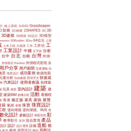
Grasshopper
計
線上課程
GJD3D
2D製圖
2SHAPES
3D
2D繪圖
3D
3D建模
3D模型
3D掃描
3D設計
64位元
nexion
3DRudder
3Dxu
上海
載
工
工作坊
土木工程
大師課
工作
工業設計
中國
分析
營
元宇宙
台北
台灣
台中
台南
工
外掛
外掛程式彩現
永
外掛程式 Panther
用戶分享
用戶新聞
交通運輸
仿
成功案例
地景
收縮包裝
地景設計
快速成
元素分析
自由曲面
西班牙文
汽車設計
使用者會議
拓樸最
車
建築
室內設計
玩具
建
擬
南投
活動
型
建築BIM
看圖程
架構分析
修正版
家具
家俱
展覽
香港
樂
珠寶設計
書籍
珠寶
氣候
泰國
工程
逆向掃描
逆向掃描、時尚
骨
數化設計
彩
參數設計
專案管理
學
產品
教學影片
混合實境
深圳
造船
設計
都
設計
設備
設計運算
景觀設
傢俱
場景設計
磁
傢具
幾何