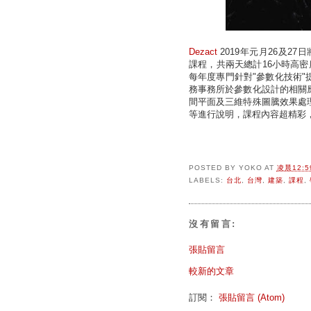
Dezact
2019年元月26及27日將舉辦
課程，共兩天總計16小時高密度的
每年度專門針對"參數化技術
務事務所於參數化設計的相關
間平面及三維特殊圖騰效果處
等進行說明，課程內容超精彩，
POSTED BY
YOKO
AT
凌晨12:5
LABELS:
台北
,
台灣
,
建築
,
課程
,
沒有留言:
張貼留言
較新的文章
訂閱：
張貼留言 (Atom)