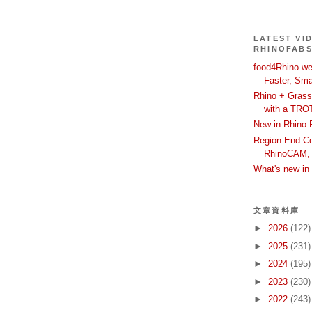
LATEST VI
RHINOFAB
food4Rhino we
Faster, Sma
Rhino + Grass
with a TRO
New in Rhino 
Region End Con
RhinoCAM,
What's new i
文章資料庫
►
2026
(122)
►
2025
(231)
►
2024
(195)
►
2023
(230)
►
2022
(243)