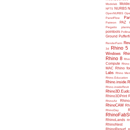
Molde
Modelab
NURBS
N
NFTS
OpenNURBS
Op
Pan
PanelFlow
PAZ
Patreon
Piegatto
plani
pointools
Pollina
Ground
Pufferf
Rev
RenderFarm
Rhino 5
3d
Windows
Rhi
Rhino 8
Rhi
Compute
Rhino
MAC
Rhino f
Labs
Rhino Me
Rhino.Education
Rhino.inside.R
Rhino.insideRevit
Rhino3D.Eudc
Rhino3DPrint
Rhino
RhinoAir
RhinoCAM
Rh
R
RhinoDay
RhinoFabSt
RhinoLands
R
RhinoNest
RhinoResurf
R