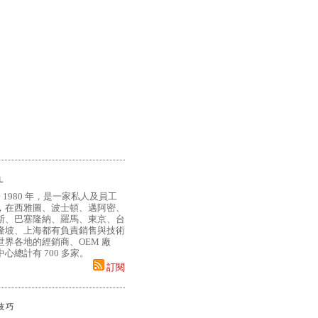
L
 1980 年，是一家私人及員工
，在西雅圖、波士頓、邁阿密、
斯、巴塞隆納、羅馬、東京、台
隆坡、上海都有負責銷售與技術
界各地的經銷商、OEM 廠
心總計有 700 多家。
訂閱
小技巧