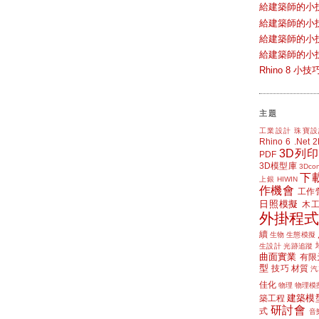
給建築師的小
給建築師的小
給建築師的小
給建築師的小
Rhino 8 
主題
工業設計
珠寶設
Rhino 6
.Net
3D列印
PDF
3D模型庫
3Dcon
下
上銀 HIWIN
作機會
工作
日照模擬
木
外掛程式
續
生物
生態模擬
生設計
光跡追蹤
曲面實業
有限
型
技巧
材質
汽
佳化
物理
物理模
建築模
築工程
研討會
式
音