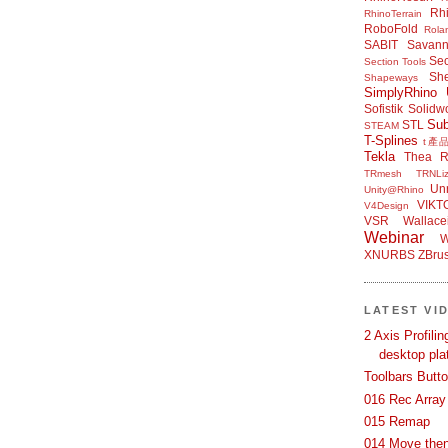
Rh
RhinoTerrain
RoboFold
Rola
SABIT
Savan
Sec
Section Tools
Sh
Shapeways
SimplyRhino 
Sofistik
Solidw
Su
STL
STEAM
T-Splines
t產
Tekla
Thea R
TRmesh
TRNLiz
Unr
Unity@Rhino
VIKT
V4Design
VSR
Wallace
Webinar
W
XNURBS
ZBru
LATEST VI
2 Axis Profili
desktop pla
Toolbars Butt
016 Rec Array
015 Remap
014 Move then