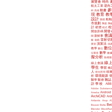
展覽會
時尚
逆向
航太工業
參
動畫
科
高雄
現
教育
教
設計
船舶
眼鏡
市規劃
陶瓷
陶
計
程
硬體
程式
開發
開放原碼
會
新鮮事
聞
雷射切
艇
遊戲
演算法
實習
演
數
教學
數位
數學
位製造
數
擬分析
熱模擬
線
線上會議
學生
學習
橋
人
積
燈光照明
環境能源
析
雜誌
醫學
醫療
訪學校
ABB
Adobe Substanc
Android
Ameba
ArchiCAD
Ard
Artlantis
Arup
A
Bet
Beaver
Bella
Blender
BlockRa