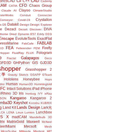
C#
CAD
BricsCAD
C++
Cademy
CAM
CFD
Chaos Group
CATIA
Clayoo
Claude AI
ClimateStudio
siteWorks
Conduit
Connecter
Crystallon
Conveyor
Covid-19
Datakit
s
D5
Design
Design Explorer
ne
Dezact
DIVA
Dezart
Discover
thorse
Driod
Dynamo
E57
Eddy
EEG
Enscape
EvoluteTools
ExactFlat
FABLAB
ressMarine
FabCafe
FEA
Firefly
KO
Felixrender
FEM
Fologram
Hopper
FluidRay
FLUX
o
Galapagos
Fractal
Geco
GFD3D
GHPython
GIS
GJD3D
shopper
Grasshopper 2
r教學
Gravity Sketch
GSAPP
GTeam
Hololens
Honeybee
Hops
Human
ini
Human3D
Hummingbird
IFC
Intact Solutions
iPad
iPhone
iRhino 3D
Iris
Ironbug
IVY
ixRay
Kangaroo
Kangaroo 2
JSON
amba3D
Keyshot
Konstru
KUBRIX
g
Lands Design
Land Kit
Lark光
Lunchbox
LCA
LENA
Linux
Lumion
OS X
madCAM
Mandelbulb 3D
rix
MatrixGold
Maxwell
McNeel
eelMiami
Mecsoft
Mesh
MicroScribe
Millipede
Mindesk
MIT