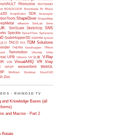
inoVAULT
Rhinozine
RHYNAMO
nd
ROSOCOOP
Rotoblade
Rr Rhino
na3D
SDK
ScriptEditor
Seanaptic
ShapeDiver
tionTools
ShapeMap
eepMetal
silkworm
SimLab
Simo
UK.
SNS
SimScale
SketchUp
orks
Speckle
SpeedTree
Spherene
bD
SudoHopper3D
SWARM
symvol
TDM Solutions
TACO
品設計
TAS
ender
THERM
trasshopper
TRfem
Twinmotion
ard
Uformia
Unity
V-Ray
eal
UPB
Urbano
UV貼圖
VisualARQ
VR
Vray
OR
VIM
i
weaverbird
WebGL
WASP
IP
Wolfram Desktop
XirusCAD
sh
Zoo
DEOS - RHINO3D TV
ng and Knowledge Bases (all
tforms)
ons and Macros - Part 2
 Rotate