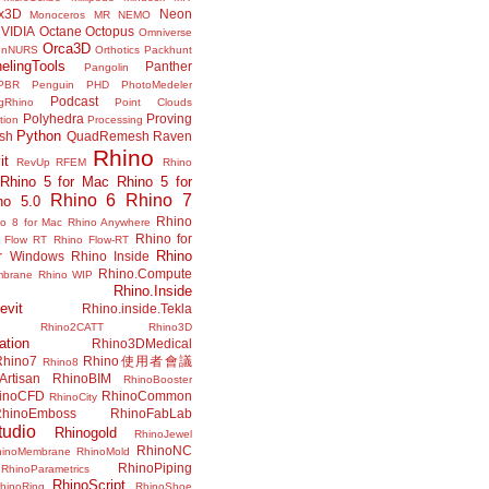
x3D
Neon
Monoceros
MR
NEMO
VIDIA
Octane
Octopus
Omniverse
Orca3D
enNURS
Orthotics
Packhunt
elingTools
Panther
Pangolin
PBR
Penguin
PHD
PhotoMedeler
Podcast
ngRhino
Point Clouds
Polyhedra
Proving
tion
Processing
Python
ish
QuadRemesh
Raven
Rhino
it
RevUp
RFEM
Rhino
Rhino 5 for Mac
Rhino 5 for
Rhino 6
Rhino 7
no 5.0
Rhino
no 8 for Mac
Rhino Anywhere
Rhino for
 Flow RT
Rhino Flow-RT
Rhino
or Windows
Rhino Inside
Rhino.Compute
mbrane
Rhino WIP
Rhino.Inside
evit
Rhino.inside.Tekla
Rhino2CATT
Rhino3D
ation
Rhino3DMedical
Rhino7
Rhino使用者會議
Rhino8
Artisan
RhinoBIM
RhinoBooster
inoCFD
RhinoCommon
RhinoCity
hinoEmboss
RhinoFabLab
udio
Rhinogold
RhinoJewel
RhinoNC
hinoMembrane
RhinoMold
RhinoPiping
RhinoParametrics
RhinoScript
hinoRing
RhinoShoe