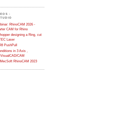
DEOS -
STUDIO
binar: RhinoCAM 2026 -
rter CAM for Rhino
hopper designing a Ring, cut
TEC Laser
R8 PushPull
ditions in 3 Axis ,
 VisualCAD/CAM
n MecSoft RhinoCAM 2023