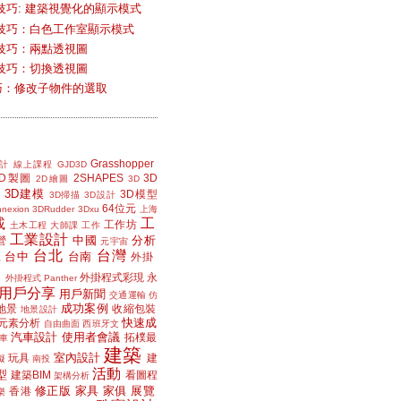
技巧: 建築視覺化的顯示模式
技巧：白色工作室顯示模式
技巧：兩點透視圖
技巧：切換透視圖
小技巧：修改子物件的選取
Grasshopper
計
線上課程
GJD3D
2D製圖
2SHAPES
3D
2D繪圖
3D
3D建模
3D模型
3D掃描
3D設計
64位元
nexion
3DRudder
3Dxu
上海
載
工
工作坊
土木工程
大師課
工作
工業設計
中國
分析
營
元宇宙
台北
台灣
台中
台南
工
外掛
外掛程式彩現
永
外掛程式 Panther
用戶分享
用戶新聞
交通運輸
仿
成功案例
地景
收縮包裝
地景設計
快速成
元素分析
自由曲面
西班牙文
汽車設計
使用者會議
拓樸最
車
建築
室內設計
玩具
建
擬
南投
活動
型
建築BIM
看圖程
架構分析
修正版
家具
家俱
展覽
香港
樂