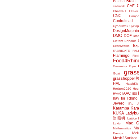
Brazil
Botcha
CAE
cadwork
ChatGPT
Cl3ver
CNC
Compo
Controlmad
Cyberstrak
Cyclop
DesignMorphi
DMO
DOF
Draf
Elefont
Ennoble
Exp
ExcelWorks
FABRICATE
FAL
Flamingo
Flex
Food4Rhin
Geometry Gym
gras
Goat
grasshoppe
HAL
HatchKit
Horizon2020
Houd
IAAC
HVAC
IES
Iray for Rhino
Jevero
jifto
Karamba
Kar
KUKA
Ladybu
譜照明
Lattice
Mac 
Luxion
Mat
Mathematica
McN
Europe
Mesh2Surface