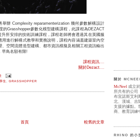
 Complexity reparamenterization 幾何參數解構設計
Grasshopper參數化模型建構課程，此課程為DEZACT
"提升所安排的技術訓練課程，課程老師將會透過其在英國服
應用進行解構式教學和實務說明，課程內容涵蓋建築室內空
理、空間流體造型建構、都市資訊模擬及相關工程資訊輸出
早鳥名額有限!
課
程資訊....
關於Dezact....
9
關於 MCNEE
學生
,
GRASSHOPPER
McNeel
成立於
所共有的公司
布宜諾斯艾利
北、漢城、吉
支援的據點。世
商、教育訓練中
首頁
較舊的文章
RHINO 的