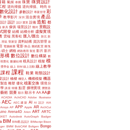
珠寶設計
書籍
珠寶
氣候
泰國
工程
逆向掃描
逆向掃描、時尚
骨
數化設計
彩
參數設計
專案管理
學
產品
教學影片
混合實境
深圳
造船
設計
都
設計
設備
設計運算
景觀設
傢俱
場景設計
磁
傢具
幾何
式開發
虛擬實境
結構
結構分析
者
匯入/匯出
雲端
黑客松
新北
新
議
資料結構
資訊管理
滑鼠
聖家堂
遊
割
電影
電腦繪圖
飾品
圖紙配置
圖塊
碩士
網格
影片
影片
講
網路應用
製造
位形構
數位設計
數位構築
數
模
模具設計
模擬
據視覺化
數據結構
線上教學
獎學金
線上 BIM
線上活動
課程
上課程
鞋業
鞋類設計
機器
梁設計
橋樑
機構模擬
機型人
檔案交換
層製造
雕塑
優化
環境分
聲學
點雲
擴增實境
講座
韓國
瀏覽器
藝術
競賽
AA參
顯示卡
AA
顯示
ACADIA
AchiCAD
Adobe Illustrator
AEC
AI
e
AEC.建築
AI 設計
AIA
APP
AR
Ansys
AP
Apple
ArchCut
ART
uino
Arena4D
ARTC
Arion
SKET
Autodesk
AutoGraph
Badger
BIM
a
BIM產品設計
BIMscript
Bison
Bongo
nger
BMW
BobCAM
Boltgen