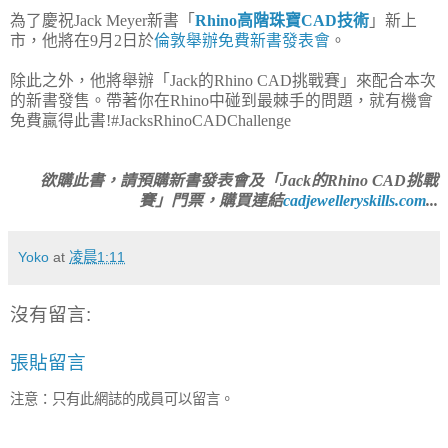
為了慶祝Jack Meyer新書「
Rhino高階珠寶CAD技術
」新上
市，他將在9月2日於
倫敦舉辦免費新書發表會
。
除此之外，他將舉辦「Jack的Rhino CAD挑戰賽」來配合本次
的新書發售。帶著你在Rhino中碰到最棘手的問題，就有機會
免費贏得此書!#JacksRhinoCADChallenge
欲購此書，請預購新書發表會及「Jack的Rhino CAD挑戰
賽」門票，購買連結
cadjewelleryskills.com
...
Yoko
at
凌晨1:11
沒有留言:
張貼留言
注意：只有此網誌的成員可以留言。