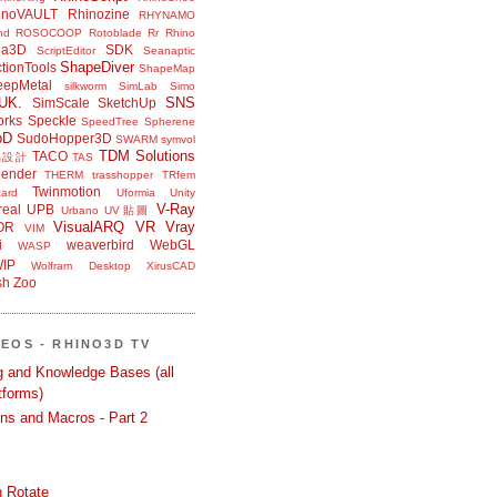
inoVAULT
Rhinozine
RHYNAMO
nd
ROSOCOOP
Rotoblade
Rr Rhino
na3D
SDK
ScriptEditor
Seanaptic
ShapeDiver
tionTools
ShapeMap
eepMetal
silkworm
SimLab
Simo
UK.
SNS
SimScale
SketchUp
orks
Speckle
SpeedTree
Spherene
bD
SudoHopper3D
SWARM
symvol
TDM Solutions
TACO
品設計
TAS
ender
THERM
trasshopper
TRfem
Twinmotion
ard
Uformia
Unity
V-Ray
eal
UPB
Urbano
UV貼圖
VisualARQ
VR
Vray
OR
VIM
i
weaverbird
WebGL
WASP
IP
Wolfram Desktop
XirusCAD
sh
Zoo
DEOS - RHINO3D TV
ng and Knowledge Bases (all
tforms)
ons and Macros - Part 2
 Rotate