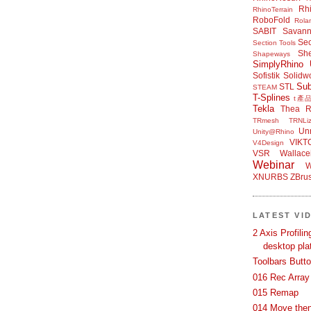
Rh
RhinoTerrain
RoboFold
Rola
SABIT
Savan
Sec
Section Tools
Sh
Shapeways
SimplyRhino 
Sofistik
Solidw
Su
STL
STEAM
T-Splines
t產
Tekla
Thea R
TRmesh
TRNLiz
Unr
Unity@Rhino
VIKT
V4Design
VSR
Wallace
Webinar
W
XNURBS
ZBru
LATEST VI
2 Axis Profili
desktop pla
Toolbars Butt
016 Rec Array
015 Remap
014 Move then