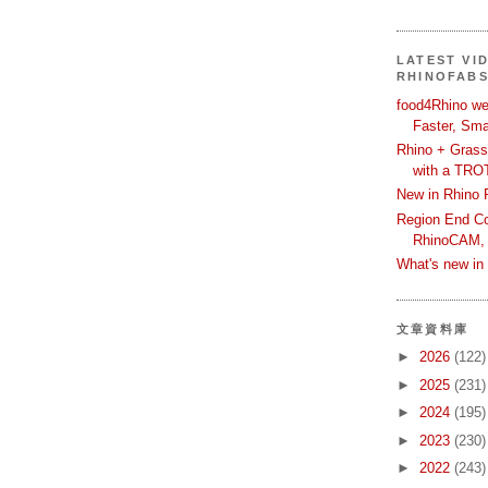
LATEST VI
RHINOFAB
food4Rhino we
Faster, Sma
Rhino + Grass
with a TRO
New in Rhino 
Region End Con
RhinoCAM,
What's new i
文章資料庫
►
2026
(122)
►
2025
(231)
►
2024
(195)
►
2023
(230)
►
2022
(243)