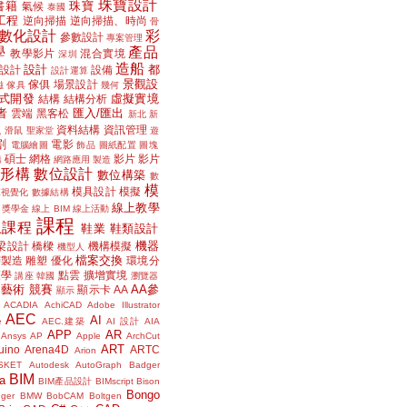
珠寶設計
書籍
珠寶
氣候
泰國
工程
逆向掃描
逆向掃描、時尚
骨
數化設計
彩
參數設計
專案管理
學
產品
教學影片
混合實境
深圳
造船
設計
都
設計
設備
設計運算
景觀設
傢俱
場景設計
磁
傢具
幾何
式開發
虛擬實境
結構
結構分析
者
匯入/匯出
雲端
黑客松
新北
新
議
資料結構
資訊管理
滑鼠
聖家堂
遊
割
電影
電腦繪圖
飾品
圖紙配置
圖塊
碩士
網格
影片
影片
講
網路應用
製造
位形構
數位設計
數位構築
數
模
模具設計
模擬
據視覺化
數據結構
線上教學
獎學金
線上 BIM
線上活動
課程
上課程
鞋業
鞋類設計
機器
梁設計
橋樑
機構模擬
機型人
檔案交換
層製造
雕塑
優化
環境分
聲學
點雲
擴增實境
講座
韓國
瀏覽器
藝術
競賽
AA參
顯示卡
AA
顯示
ACADIA
AchiCAD
Adobe Illustrator
AEC
AI
e
AEC.建築
AI 設計
AIA
APP
AR
Ansys
AP
Apple
ArchCut
ART
uino
Arena4D
ARTC
Arion
SKET
Autodesk
AutoGraph
Badger
BIM
a
BIM產品設計
BIMscript
Bison
Bongo
nger
BMW
BobCAM
Boltgen