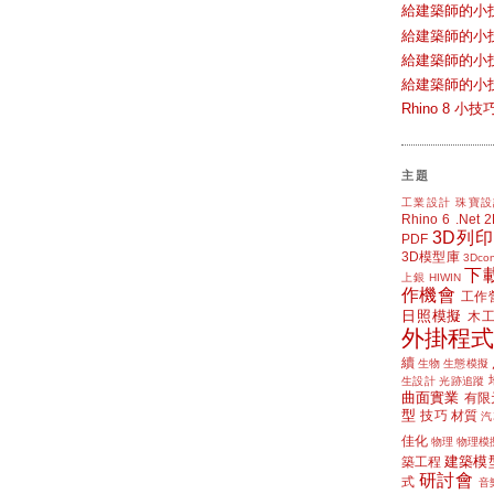
給建築師的小
給建築師的小
給建築師的小
給建築師的小
Rhino 8 
主題
工業設計
珠寶設
Rhino 6
.Net
3D列印
PDF
3D模型庫
3Dcon
下
上銀 HIWIN
作機會
工作
日照模擬
木
外掛程式
續
生物
生態模擬
生設計
光跡追蹤
曲面實業
有限
型
技巧
材質
汽
佳化
物理
物理模
建築模
築工程
研討會
式
音