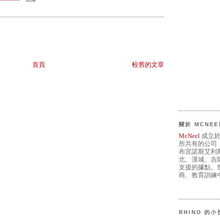
首頁
較舊的文章
關於 MCNEE
McNeel
成立於
所共有的公司
布宜諾斯艾利
北、漢城、吉
支援的據點。世
商、教育訓練中
RHINO 的