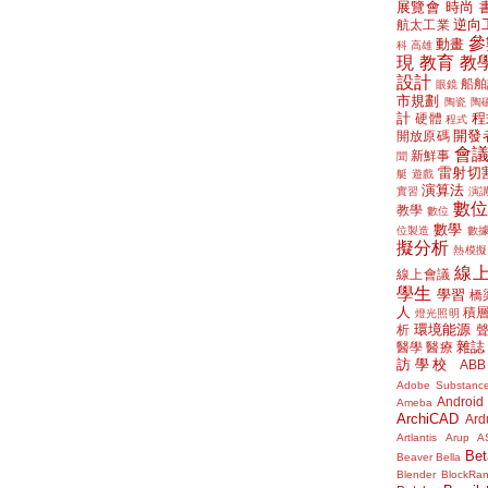
展覽會
時尚
逆向
航太工業
參
動畫
科
高雄
現
教育
教
設計
船舶
眼鏡
市規劃
陶瓷
陶
計
程
硬體
程式
開發
開放原碼
會
新鮮事
聞
雷射切
艇
遊戲
演算法
實習
演
數
教學
數位
數學
位製造
數
擬分析
熱模擬
線
線上會議
學生
學習
橋
人
積
燈光照明
環境能源
析
雜誌
醫學
醫療
訪學校
ABB
Adobe Substanc
Android
Ameba
ArchiCAD
Ard
Artlantis
Arup
A
Bet
Beaver
Bella
Blender
BlockRa