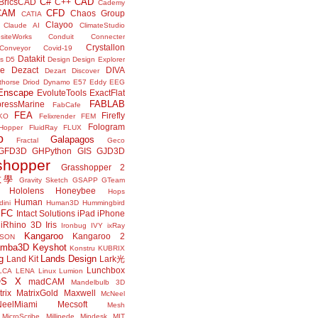
C#
CAD
BricsCAD
C++
Cademy
CAM
CFD
Chaos Group
CATIA
Clayoo
Claude AI
ClimateStudio
siteWorks
Conduit
Connecter
Crystallon
Conveyor
Covid-19
Datakit
s
D5
Design
Design Explorer
ne
Dezact
DIVA
Dezart
Discover
thorse
Driod
Dynamo
E57
Eddy
EEG
Enscape
EvoluteTools
ExactFlat
FABLAB
ressMarine
FabCafe
FEA
Firefly
KO
Felixrender
FEM
Fologram
Hopper
FluidRay
FLUX
o
Galapagos
Fractal
Geco
GFD3D
GHPython
GIS
GJD3D
shopper
Grasshopper 2
r教學
Gravity Sketch
GSAPP
GTeam
Hololens
Honeybee
Hops
Human
ini
Human3D
Hummingbird
IFC
Intact Solutions
iPad
iPhone
iRhino 3D
Iris
Ironbug
IVY
ixRay
Kangaroo
Kangaroo 2
JSON
amba3D
Keyshot
Konstru
KUBRIX
g
Lands Design
Land Kit
Lark光
Lunchbox
LCA
LENA
Linux
Lumion
OS X
madCAM
Mandelbulb 3D
rix
MatrixGold
Maxwell
McNeel
eelMiami
Mecsoft
Mesh
MicroScribe
Millipede
Mindesk
MIT