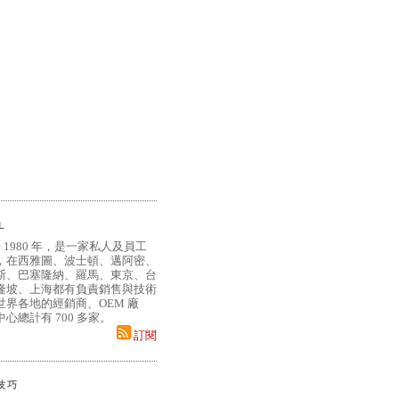
L
 1980 年，是一家私人及員工
，在西雅圖、波士頓、邁阿密、
斯、巴塞隆納、羅馬、東京、台
隆坡、上海都有負責銷售與技術
界各地的經銷商、OEM 廠
心總計有 700 多家。
訂閱
小技巧