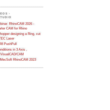
DEOS -
STUDIO
binar: RhinoCAM 2026 -
rter CAM for Rhino
hopper designing a Ring, cut
TEC Laser
R8 PushPull
ditions in 3 Axis ,
 VisualCAD/CAM
n MecSoft RhinoCAM 2023