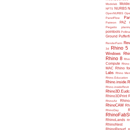
Molde
Modelab
NURBS
N
NFTS
OpenNURBS
Op
Pan
PanelFlow
PAZ
Patreon
Piegatto
plani
pointools
Pollina
Ground
Pufferf
Rev
RenderFarm
Rhino 5
3d
Windows
Rhi
Rhino 8
Rhi
Compute
Rhino
MAC
Rhino f
Labs
Rhino Me
Rhino.Education
Rhino.inside.R
Rhino.insideRevit
Rhino3D.Eudc
Rhino3DPrint
Rhino
RhinoAir
RhinoCAM
Rh
R
RhinoDay
RhinoFabSt
RhinoLands
R
RhinoNest
RhinoResurf
R