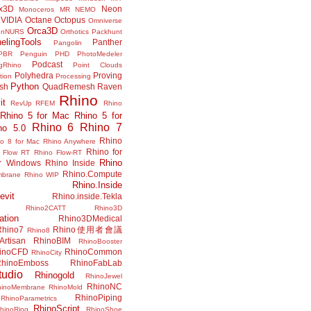
x3D
Neon
Monoceros
MR
NEMO
VIDIA
Octane
Octopus
Omniverse
Orca3D
enNURS
Orthotics
Packhunt
elingTools
Panther
Pangolin
PBR
Penguin
PHD
PhotoMedeler
Podcast
ngRhino
Point Clouds
Polyhedra
Proving
tion
Processing
Python
ish
QuadRemesh
Raven
Rhino
it
RevUp
RFEM
Rhino
Rhino 5 for Mac
Rhino 5 for
Rhino 6
Rhino 7
no 5.0
Rhino
no 8 for Mac
Rhino Anywhere
Rhino for
 Flow RT
Rhino Flow-RT
Rhino
or Windows
Rhino Inside
Rhino.Compute
mbrane
Rhino WIP
Rhino.Inside
evit
Rhino.inside.Tekla
Rhino2CATT
Rhino3D
ation
Rhino3DMedical
Rhino7
Rhino使用者會議
Rhino8
Artisan
RhinoBIM
RhinoBooster
inoCFD
RhinoCommon
RhinoCity
hinoEmboss
RhinoFabLab
udio
Rhinogold
RhinoJewel
RhinoNC
hinoMembrane
RhinoMold
RhinoPiping
RhinoParametrics
RhinoScript
hinoRing
RhinoShoe