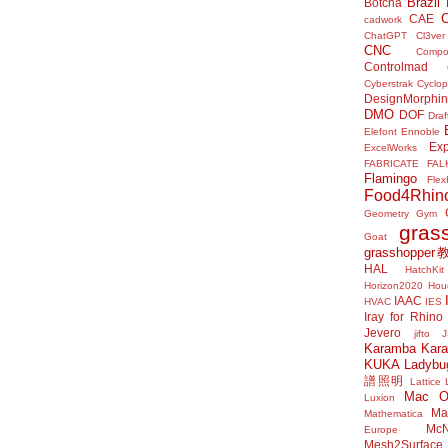
Brazil
Botcha
CAE
cadwork
ChatGPT
Cl3ver
CNC
Compo
Controlmad
Cyberstrak
Cyclop
DesignMorphi
DMO
DOF
Draf
Elefont
Ennoble
Exp
ExcelWorks
FABRICATE
FAL
Flamingo
Flex
Food4Rhin
Geometry Gym
gras
Goat
grasshoppe
HAL
HatchKit
Horizon2020
Houd
IAAC
HVAC
IES
Iray for Rhino
Jevero
jifto
Karamba
Kar
KUKA
Ladybu
譜照明
Lattice
Mac 
Luxion
Mat
Mathematica
McN
Europe
Mesh2Surface