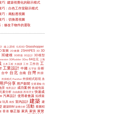
技巧: 建築視覺化的顯示模式
技巧：白色工作室顯示模式
技巧：兩點透視圖
技巧：切換透視圖
小技巧：修改子物件的選取
Grasshopper
計
線上課程
GJD3D
2D製圖
2SHAPES
3D
2D繪圖
3D
3D建模
3D模型
3D掃描
3D設計
64位元
nexion
3DRudder
3Dxu
上海
載
工
工作坊
土木工程
大師課
工作
工業設計
中國
分析
營
元宇宙
台北
台灣
台中
台南
工
外掛
外掛程式彩現
永
外掛程式 Panther
用戶分享
用戶新聞
交通運輸
仿
成功案例
地景
收縮包裝
地景設計
快速成
元素分析
自由曲面
西班牙文
汽車設計
使用者會議
拓樸最
車
建築
室內設計
玩具
建
擬
南投
活動
型
建築BIM
看圖程
架構分析
修正版
家具
家俱
展覽
香港
樂