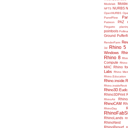
Molde
Modelab
NURBS
N
NFTS
OpenNURBS
Op
Pan
PanelFlow
PAZ
Patreon
Piegatto
plani
pointools
Pollina
Ground
Pufferf
Rev
RenderFarm
Rhino 5
3d
Windows
Rhi
Rhino 8
Rhi
Compute
Rhino
MAC
Rhino f
Labs
Rhino Me
Rhino.Education
Rhino.inside.R
Rhino.insideRevit
Rhino3D.Eudc
Rhino3DPrint
Rhino
RhinoAir
RhinoCAM
Rh
R
RhinoDay
RhinoFabSt
RhinoLands
R
RhinoNest
RhinoResurf
R