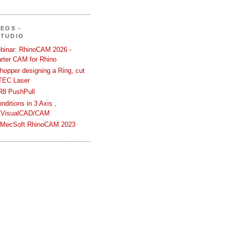
DEOS -
STUDIO
binar: RhinoCAM 2026 -
rter CAM for Rhino
hopper designing a Ring, cut
TEC Laser
R8 PushPull
ditions in 3 Axis ,
 VisualCAD/CAM
n MecSoft RhinoCAM 2023