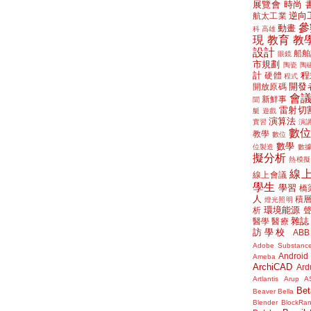
展覽會
時尚
逆向
航太工業
參
動畫
科
高雄
現
教育
教
設計
船舶
眼鏡
市規劃
陶瓷
陶
計
程
硬體
程式
開發
開放原碼
會
新鮮事
聞
雷射切
艇
遊戲
演算法
實習
演
數
教學
數位
數學
位製造
數
擬分析
熱模擬
線
線上會議
學生
學習
橋
人
積
燈光照明
環境能源
析
雜誌
醫學
醫療
訪學校
ABB
Adobe Substanc
Android
Ameba
ArchiCAD
Ard
Artlantis
Arup
A
Bet
Beaver
Bella
Blender
BlockRa