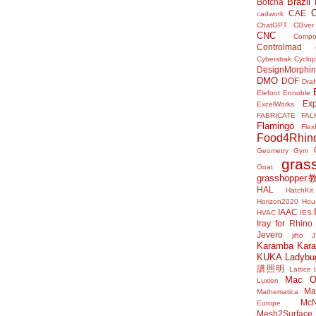
Brazil
Botcha
CAE
cadwork
ChatGPT
Cl3ver
CNC
Compo
Controlmad
Cyberstrak
Cyclop
DesignMorphi
DMO
DOF
Draf
Elefont
Ennoble
Exp
ExcelWorks
FABRICATE
FAL
Flamingo
Flex
Food4Rhin
Geometry Gym
gras
Goat
grasshoppe
HAL
HatchKit
Horizon2020
Houd
IAAC
HVAC
IES
Iray for Rhino
Jevero
jifto
Karamba
Kar
KUKA
Ladybu
譜照明
Lattice
Mac 
Luxion
Mat
Mathematica
McN
Europe
Mesh2Surface