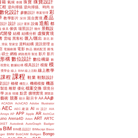
珠寶設計
書籍
珠寶
氣候
泰國
工程
逆向掃描
逆向掃描、時尚
骨
數化設計
彩
參數設計
專案管理
學
產品
教學影片
混合實境
深圳
造船
設計
都
設計
設備
設計運算
景觀設
傢俱
場景設計
磁
傢具
幾何
式開發
虛擬實境
結構
結構分析
者
匯入/匯出
雲端
黑客松
新北
新
議
資料結構
資訊管理
滑鼠
聖家堂
遊
割
電影
電腦繪圖
飾品
圖紙配置
圖塊
碩士
網格
影片
影片
講
網路應用
製造
位形構
數位設計
數位構築
數
模
模具設計
模擬
據視覺化
數據結構
線上教學
獎學金
線上 BIM
線上活動
課程
上課程
鞋業
鞋類設計
機器
梁設計
橋樑
機構模擬
機型人
檔案交換
層製造
雕塑
優化
環境分
聲學
點雲
擴增實境
講座
韓國
瀏覽器
藝術
競賽
AA參
顯示卡
AA
顯示
ACADIA
AchiCAD
Adobe Illustrator
AEC
AI
e
AEC.建築
AI 設計
AIA
APP
AR
Ansys
AP
Apple
ArchCut
ART
uino
Arena4D
ARTC
Arion
SKET
Autodesk
AutoGraph
Badger
BIM
a
BIM產品設計
BIMscript
Bison
Bongo
nger
BMW
BobCAM
Boltgen