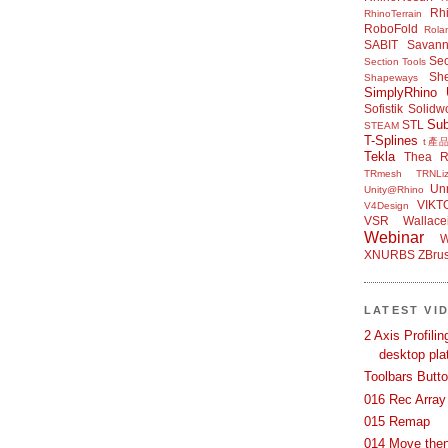
Rh
RhinoTerrain
RoboFold
Rola
SABIT
Savan
Sec
Section Tools
Sh
Shapeways
SimplyRhino 
Sofistik
Solidw
Su
STL
STEAM
T-Splines
t產
Tekla
Thea R
TRmesh
TRNLiz
Unr
Unity@Rhino
VIKT
V4Design
VSR
Wallace
Webinar
W
XNURBS
ZBru
LATEST VI
2 Axis Profili
desktop pla
Toolbars Butt
016 Rec Array
015 Remap
014 Move then