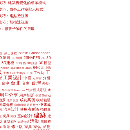
技巧: 建築視覺化的顯示模式
技巧：白色工作室顯示模式
技巧：兩點透視圖
技巧：切換透視圖
小技巧：修改子物件的選取
Grasshopper
計
線上課程
GJD3D
2D製圖
2SHAPES
3D
2D繪圖
3D
3D建模
3D模型
3D掃描
3D設計
64位元
nexion
3DRudder
3Dxu
上海
載
工
工作坊
土木工程
大師課
工作
工業設計
中國
分析
營
元宇宙
台北
台灣
台中
台南
工
外掛
外掛程式彩現
永
外掛程式 Panther
用戶分享
用戶新聞
交通運輸
仿
成功案例
地景
收縮包裝
地景設計
快速成
元素分析
自由曲面
西班牙文
汽車設計
使用者會議
拓樸最
車
建築
室內設計
玩具
建
擬
南投
活動
型
建築BIM
看圖程
架構分析
修正版
家具
家俱
展覽
香港
樂