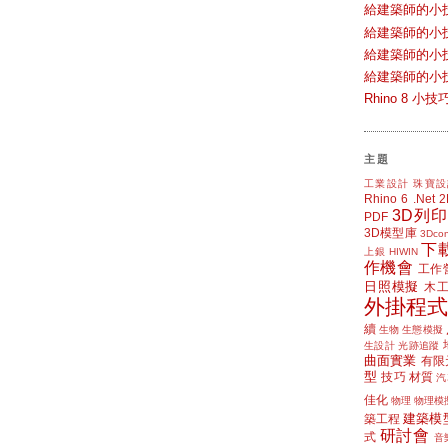
給建築師的小
給建築師的小
給建築師的小
給建築師的小
Rhino 8 
主題
工業設計
珠寶設
Rhino 6
.Net
3D列印
PDF
3D模型庫
3Dcon
下
上銀 HIWIN
作機會
工作
日照模擬
木
外掛程式
續
生物
生態模擬
生設計
光跡追蹤
曲面實業
有限
型
技巧
材質
汽
佳化
物理
物理模
建築模
築工程
研討會
式
音