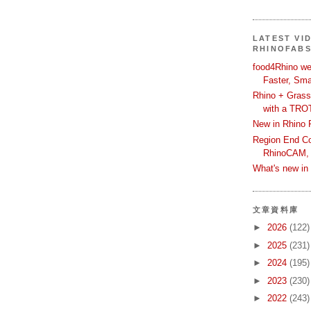
LATEST VI
RHINOFAB
food4Rhino we
Faster, Sma
Rhino + Grass
with a TRO
New in Rhino 
Region End Con
RhinoCAM,
What's new i
文章資料庫
►
2026
(122)
►
2025
(231)
►
2024
(195)
►
2023
(230)
►
2022
(243)