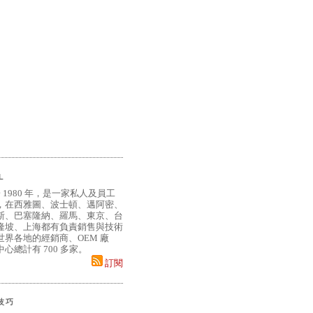
L
 1980 年，是一家私人及員工
，在西雅圖、波士頓、邁阿密、
斯、巴塞隆納、羅馬、東京、台
隆坡、上海都有負責銷售與技術
界各地的經銷商、OEM 廠
心總計有 700 多家。
訂閱
小技巧