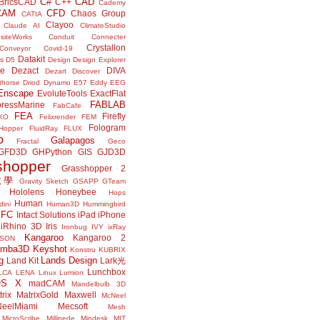
C#
CAD
BricsCAD
C++
Cademy
CAM
CFD
Chaos Group
CATIA
Clayoo
Claude AI
ClimateStudio
siteWorks
Conduit
Connecter
Crystallon
Conveyor
Covid-19
Datakit
s
D5
Design
Design Explorer
ne
Dezact
DIVA
Dezart
Discover
thorse
Driod
Dynamo
E57
Eddy
EEG
Enscape
EvoluteTools
ExactFlat
FABLAB
ressMarine
FabCafe
FEA
Firefly
KO
Felixrender
FEM
Fologram
Hopper
FluidRay
FLUX
o
Galapagos
Fractal
Geco
GFD3D
GHPython
GIS
GJD3D
shopper
Grasshopper 2
r教學
Gravity Sketch
GSAPP
GTeam
Hololens
Honeybee
Hops
Human
ini
Human3D
Hummingbird
IFC
Intact Solutions
iPad
iPhone
iRhino 3D
Iris
Ironbug
IVY
ixRay
Kangaroo
Kangaroo 2
JSON
amba3D
Keyshot
Konstru
KUBRIX
g
Lands Design
Land Kit
Lark光
Lunchbox
LCA
LENA
Linux
Lumion
OS X
madCAM
Mandelbulb 3D
rix
MatrixGold
Maxwell
McNeel
eelMiami
Mecsoft
Mesh
MicroScribe
Millipede
Mindesk
MIT