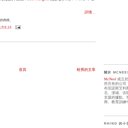
詳情...
的商標。
上午9:15
首頁
較舊的文章
關於 MCNEE
McNeel
成立於
所共有的公司
布宜諾斯艾利
北、漢城、吉
支援的據點。世
商、教育訓練中
RHINO 的