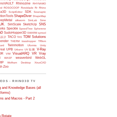
inoVAULT
Rhinozine
RHYNAMO
nd
ROSOCOOP
Rotoblade
Rr Rhino
na3D
SDK
ScriptEditor
Seanaptic
ShapeDiver
tionTools
ShapeMap
eepMetal
silkworm
SimLab
Simo
UK.
SNS
SimScale
SketchUp
orks
Speckle
SpeedTree
Spherene
bD
SudoHopper3D
SWARM
symvol
TDM Solutions
TACO
品設計
TAS
ender
THERM
trasshopper
TRfem
Twinmotion
ard
Uformia
Unity
V-Ray
eal
UPB
Urbano
UV貼圖
VisualARQ
VR
Vray
OR
VIM
i
weaverbird
WebGL
WASP
IP
Wolfram Desktop
XirusCAD
sh
Zoo
DEOS - RHINO3D TV
ng and Knowledge Bases (all
tforms)
ons and Macros - Part 2
 Rotate