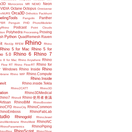
x3D
Neon
Monoceros
MR
NEMO
VIDIA
Octane
Octopus
Omniverse
Orca3D
enNURS
Orthotics
Packhunt
elingTools
Panther
Pangolin
PBR
Penguin
PHD
PhotoMedeler
Podcast
ngRhino
Point Clouds
Polyhedra
Proving
tion
Processing
Python
ish
QuadRemesh
Raven
Rhino
it
RevUp
RFEM
Rhino
Rhino 5 for Mac
Rhino 5 for
Rhino 6
Rhino 7
no 5.0
Rhino
no 8 for Mac
Rhino Anywhere
Rhino for
 Flow RT
Rhino Flow-RT
Rhino
or Windows
Rhino Inside
Rhino.Compute
mbrane
Rhino WIP
Rhino.Inside
evit
Rhino.inside.Tekla
Rhino2CATT
Rhino3D
ation
Rhino3DMedical
Rhino7
Rhino使用者會議
Rhino8
Artisan
RhinoBIM
RhinoBooster
inoCFD
RhinoCommon
RhinoCity
hinoEmboss
RhinoFabLab
udio
Rhinogold
RhinoJewel
RhinoNC
hinoMembrane
RhinoMold
RhinoPiping
RhinoParametrics
RhinoScript
hinoRing
RhinoShoe