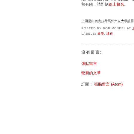
額有限，請即刻
線上報名
。
上圖是由奧克拉荷馬州州立大學註冊
POSTED BY
BOB MCNEEL
AT
LABELS:
教學
,
課程
沒有留言:
張貼留言
較新的文章
訂閱：
張貼留言 (Atom)