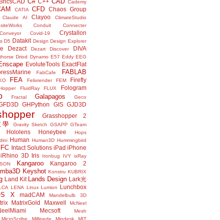
C#
CAD
BricsCAD
C++
Cademy
CAM
CFD
Chaos Group
CATIA
Clayoo
Claude AI
ClimateStudio
siteWorks
Conduit
Connecter
Crystallon
Conveyor
Covid-19
Datakit
s
D5
Design
Design Explorer
ne
Dezact
DIVA
Dezart
Discover
thorse
Driod
Dynamo
E57
Eddy
EEG
Enscape
EvoluteTools
ExactFlat
FABLAB
ressMarine
FabCafe
FEA
Firefly
KO
Felixrender
FEM
Fologram
Hopper
FluidRay
FLUX
o
Galapagos
Fractal
Geco
GFD3D
GHPython
GIS
GJD3D
shopper
Grasshopper 2
r教學
Gravity Sketch
GSAPP
GTeam
Hololens
Honeybee
Hops
Human
ini
Human3D
Hummingbird
IFC
Intact Solutions
iPad
iPhone
iRhino 3D
Iris
Ironbug
IVY
ixRay
Kangaroo
Kangaroo 2
JSON
amba3D
Keyshot
Konstru
KUBRIX
g
Lands Design
Land Kit
Lark光
Lunchbox
LCA
LENA
Linux
Lumion
OS X
madCAM
Mandelbulb 3D
rix
MatrixGold
Maxwell
McNeel
eelMiami
Mecsoft
Mesh
MicroScribe
Millipede
Mindesk
MIT