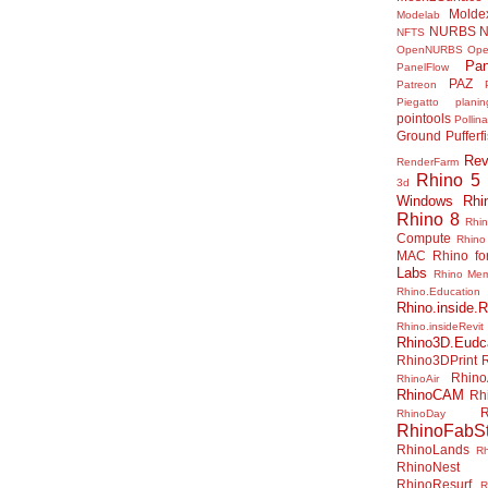
Molde
Modelab
NURBS
N
NFTS
OpenNURBS
Op
Pan
PanelFlow
PAZ
Patreon
Piegatto
plani
pointools
Pollina
Ground
Pufferf
Rev
RenderFarm
Rhino 5
3d
Windows
Rhi
Rhino 8
Rhi
Compute
Rhino
MAC
Rhino f
Labs
Rhino Me
Rhino.Education
Rhino.inside.R
Rhino.insideRevit
Rhino3D.Eudc
Rhino3DPrint
Rhino
RhinoAir
RhinoCAM
Rh
R
RhinoDay
RhinoFabSt
RhinoLands
R
RhinoNest
RhinoResurf
R