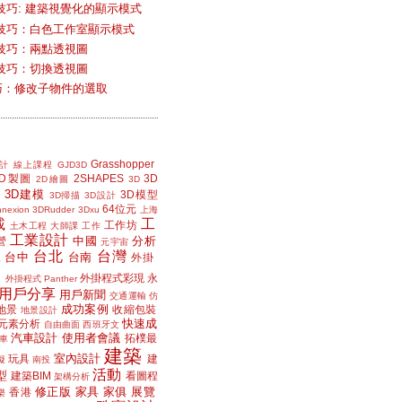
技巧: 建築視覺化的顯示模式
技巧：白色工作室顯示模式
技巧：兩點透視圖
技巧：切換透視圖
小技巧：修改子物件的選取
Grasshopper
計
線上課程
GJD3D
2D製圖
2SHAPES
3D
2D繪圖
3D
3D建模
3D模型
3D掃描
3D設計
64位元
nexion
3DRudder
3Dxu
上海
載
工
工作坊
土木工程
大師課
工作
工業設計
中國
分析
營
元宇宙
台北
台灣
台中
台南
工
外掛
外掛程式彩現
永
外掛程式 Panther
用戶分享
用戶新聞
交通運輸
仿
成功案例
地景
收縮包裝
地景設計
快速成
元素分析
自由曲面
西班牙文
汽車設計
使用者會議
拓樸最
車
建築
室內設計
玩具
建
擬
南投
活動
型
建築BIM
看圖程
架構分析
修正版
家具
家俱
展覽
香港
樂