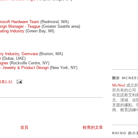
icrosoft Hardware Team
(Redmond, WA)
esign Manager - Teague
(Greater Seattle area)
ating Industry
(Green Bay, WI)
lry Industry, Gemvara
(Boston, MA)
r
(Dubai, UAE)
gner
(Rockville Centre, NY)
- Jewelry & Product Design
(New York, NY)
關於 MCNEE
凌晨2:42
McNeel
成立於
所共有的公司
布宜諾斯艾利
北、漢城、吉
支援的據點。世
商、教育訓練中
首頁
較舊的文章
RHINO 的