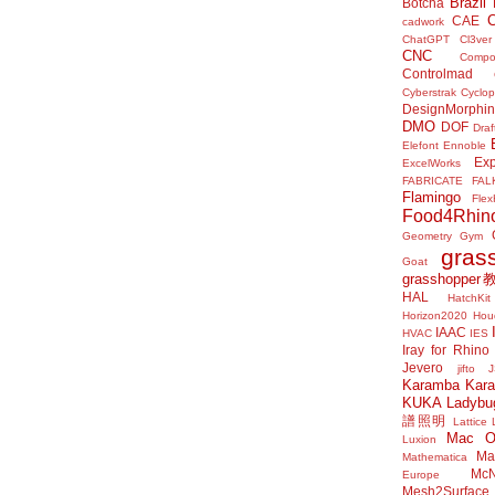
Brazil
Botcha
CAE
cadwork
ChatGPT
Cl3ver
CNC
Compo
Controlmad
Cyberstrak
Cyclop
DesignMorphi
DMO
DOF
Draf
Elefont
Ennoble
Exp
ExcelWorks
FABRICATE
FAL
Flamingo
Flex
Food4Rhin
Geometry Gym
gras
Goat
grasshoppe
HAL
HatchKit
Horizon2020
Houd
IAAC
HVAC
IES
Iray for Rhino
Jevero
jifto
Karamba
Kar
KUKA
Ladybu
譜照明
Lattice
Mac 
Luxion
Mat
Mathematica
McN
Europe
Mesh2Surface