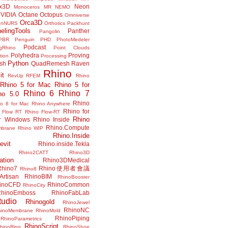
x3D
Neon
Monoceros
MR
NEMO
VIDIA
Octane
Octopus
Omniverse
Orca3D
enNURS
Orthotics
Packhunt
elingTools
Panther
Pangolin
PBR
Penguin
PHD
PhotoMedeler
Podcast
ngRhino
Point Clouds
Polyhedra
Proving
tion
Processing
Python
ish
QuadRemesh
Raven
Rhino
it
RevUp
RFEM
Rhino
Rhino 5 for Mac
Rhino 5 for
Rhino 6
Rhino 7
no 5.0
Rhino
no 8 for Mac
Rhino Anywhere
Rhino for
 Flow RT
Rhino Flow-RT
Rhino
or Windows
Rhino Inside
Rhino.Compute
mbrane
Rhino WIP
Rhino.Inside
evit
Rhino.inside.Tekla
Rhino2CATT
Rhino3D
ation
Rhino3DMedical
Rhino7
Rhino使用者會議
Rhino8
Artisan
RhinoBIM
RhinoBooster
inoCFD
RhinoCommon
RhinoCity
hinoEmboss
RhinoFabLab
udio
Rhinogold
RhinoJewel
RhinoNC
hinoMembrane
RhinoMold
RhinoPiping
RhinoParametrics
RhinoScript
hinoRing
RhinoShoe