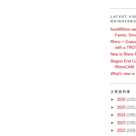
LATEST VI
RHINOFAB
food4Rhino we
Faster, Sma
Rhino + Grass
with a TRO
New in Rhino 
Region End Con
RhinoCAM,
What's new i
文章資料庫
►
2026
(122)
►
2025
(231)
►
2024
(195)
►
2023
(230)
►
2022
(243)