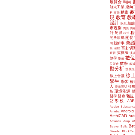
展覽會
時尚
逆向
航太工業
參
動畫
科
高雄
現
教育
教
設計
船舶
眼鏡
市規劃
陶瓷
陶
計
程
硬體
程式
開發
開放原碼
會
新鮮事
聞
雷射切
艇
遊戲
演算法
實習
演
數
教學
數位
數學
位製造
數
擬分析
熱模擬
線
線上會議
學生
學習
橋
人
積
燈光照明
環境能源
析
雜誌
醫學
醫療
訪學校
ABB
Adobe Substanc
Android
Ameba
ArchiCAD
Ard
Artlantis
Arup
A
Bet
Beaver
Bella
Blender
BlockRa