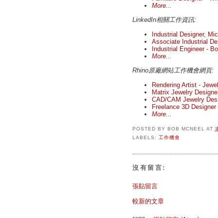
More...
LinkedIn相關工作資訊:
Industrial Designer, M
Associate Industrial D
Industrial Engineer - Bo
More...
Rhino原廠網站工作機會網頁:
Rendering Artist - Jewe
Matrix Jewelry Designe
CAD/CAM Jewelry Desi
Freelance 3D Designer 
More...
POSTED BY
BOB MCNEEL
AT
LABELS:
工作機會
沒有留言:
張貼留言
較新的文章