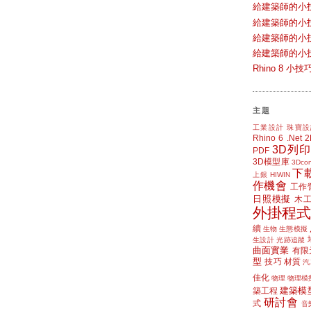
給建築師的小
給建築師的小
給建築師的小
給建築師的小
Rhino 8 
主題
工業設計
珠寶設
Rhino 6
.Net
3D列印
PDF
3D模型庫
3Dcon
下
上銀 HIWIN
作機會
工作
日照模擬
木
外掛程式
續
生物
生態模擬
生設計
光跡追蹤
曲面實業
有限
型
技巧
材質
汽
佳化
物理
物理模
建築模
築工程
研討會
式
音