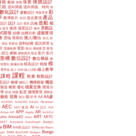
珠寶設計
書籍
珠寶
氣候
泰國
工程
逆向掃描
逆向掃描、時尚
骨
數化設計
彩
參數設計
專案管理
學
產品
教學影片
混合實境
深圳
造船
設計
都
設計
設備
設計運算
景觀設
傢俱
場景設計
磁
傢具
幾何
式開發
虛擬實境
結構
結構分析
者
匯入/匯出
雲端
黑客松
新北
新
議
資料結構
資訊管理
滑鼠
聖家堂
遊
割
電影
電腦繪圖
飾品
圖紙配置
圖塊
碩士
網格
影片
影片
講
網路應用
製造
位形構
數位設計
數位構築
數
模
模具設計
模擬
據視覺化
數據結構
線上教學
獎學金
線上 BIM
線上活動
課程
上課程
鞋業
鞋類設計
機器
梁設計
橋樑
機構模擬
機型人
檔案交換
層製造
雕塑
優化
環境分
聲學
點雲
擴增實境
講座
韓國
瀏覽器
藝術
競賽
AA參
顯示卡
AA
顯示
ACADIA
AchiCAD
Adobe Illustrator
AEC
AI
e
AEC.建築
AI 設計
AIA
APP
AR
Ansys
AP
Apple
ArchCut
ART
uino
Arena4D
ARTC
Arion
SKET
Autodesk
AutoGraph
Badger
BIM
a
BIM產品設計
BIMscript
Bison
Bongo
nger
BMW
BobCAM
Boltgen