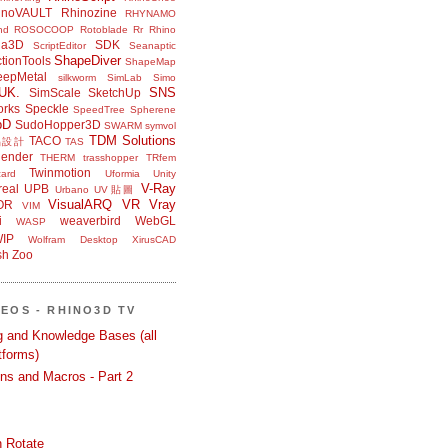
inoVAULT
Rhinozine
RHYNAMO
nd
ROSOCOOP
Rotoblade
Rr Rhino
na3D
SDK
ScriptEditor
Seanaptic
ShapeDiver
tionTools
ShapeMap
eepMetal
silkworm
SimLab
Simo
UK.
SNS
SimScale
SketchUp
orks
Speckle
SpeedTree
Spherene
bD
SudoHopper3D
SWARM
symvol
TDM Solutions
TACO
品設計
TAS
ender
THERM
trasshopper
TRfem
Twinmotion
ard
Uformia
Unity
V-Ray
eal
UPB
Urbano
UV貼圖
VisualARQ
VR
Vray
OR
VIM
i
weaverbird
WebGL
WASP
IP
Wolfram Desktop
XirusCAD
sh
Zoo
DEOS - RHINO3D TV
ng and Knowledge Bases (all
tforms)
ons and Macros - Part 2
 Rotate