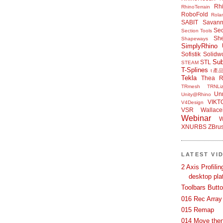
Rh
RhinoTerrain
RoboFold
Rola
SABIT
Savan
Sec
Section Tools
Sh
Shapeways
SimplyRhino 
Sofistik
Solidw
Su
STL
STEAM
T-Splines
t產
Tekla
Thea R
TRmesh
TRNLiz
Unr
Unity@Rhino
VIKT
V4Design
VSR
Wallace
Webinar
W
XNURBS
ZBru
LATEST VI
2 Axis Profili
desktop pla
Toolbars Butt
016 Rec Array
015 Remap
014 Move then