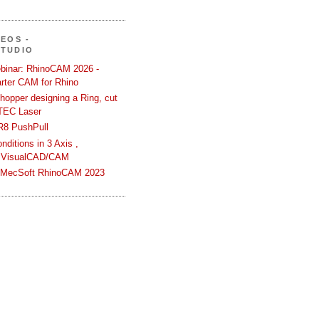
DEOS -
STUDIO
binar: RhinoCAM 2026 -
rter CAM for Rhino
hopper designing a Ring, cut
TEC Laser
R8 PushPull
ditions in 3 Axis ,
 VisualCAD/CAM
n MecSoft RhinoCAM 2023