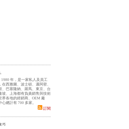
L
 1980 年，是一家私人及員工
，在西雅圖、波士頓、邁阿密、
斯、巴塞隆納、羅馬、東京、台
隆坡、上海都有負責銷售與技術
界各地的經銷商、OEM 廠
心總計有 700 多家。
訂閱
小技巧