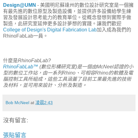
Design@UMN
- 美國明尼蘇達州的數位設計研究室是一個擁
有最先進的數位原型及製造設備，並提供許多設備給學生練
習及發展設計思考能力的教育單位。從概念發想到實際手做
製造，此研究室延伸更多設計夢想的實踐。讓我們歡迎
College of Design's Digital Fabrication Lab
加入成為我們的
RhinoFabLab一員。
什麼是
RhinoFabLab?
RhinoFabLab™
(數位形構研究室)是一個由McNeel認證的小
型的數位工作站，由一系列Rhino、可相容Rhino的軟體及電
腦控制工具所組成，這些工具涵蓋了目前工業最先進的技術
及材料，並可用來設計、分析及製造。
Bob McNeel
at
凌晨2:43
沒有留言:
張貼留言