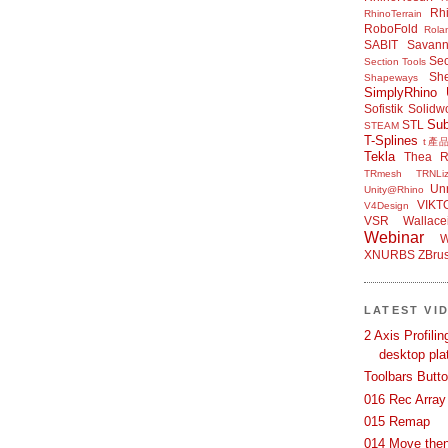
Rh
RhinoTerrain
RoboFold
Rola
SABIT
Savan
Sec
Section Tools
Sh
Shapeways
SimplyRhino 
Sofistik
Solidw
Su
STL
STEAM
T-Splines
t產
Tekla
Thea R
TRmesh
TRNLiz
Unr
Unity@Rhino
VIKT
V4Design
VSR
Wallace
Webinar
W
XNURBS
ZBru
LATEST VI
2 Axis Profili
desktop pla
Toolbars Butt
016 Rec Array
015 Remap
014 Move then