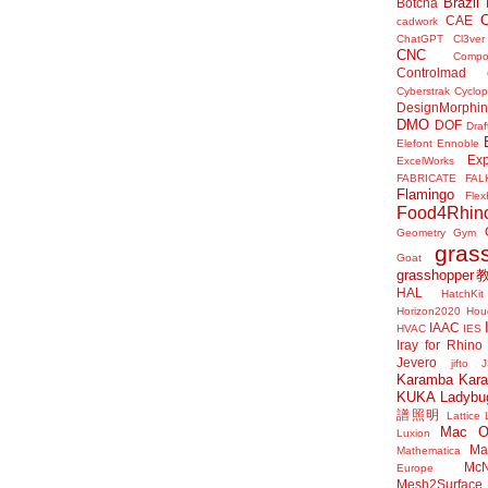
Brazil
Botcha
CAE
cadwork
ChatGPT
Cl3ver
CNC
Compo
Controlmad
Cyberstrak
Cyclop
DesignMorphi
DMO
DOF
Draf
Elefont
Ennoble
Exp
ExcelWorks
FABRICATE
FAL
Flamingo
Flex
Food4Rhin
Geometry Gym
gras
Goat
grasshoppe
HAL
HatchKit
Horizon2020
Houd
IAAC
HVAC
IES
Iray for Rhino
Jevero
jifto
Karamba
Kar
KUKA
Ladybu
譜照明
Lattice
Mac 
Luxion
Mat
Mathematica
McN
Europe
Mesh2Surface