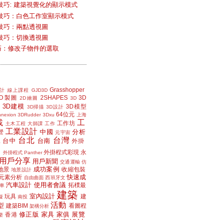
技巧: 建築視覺化的顯示模式
技巧：白色工作室顯示模式
技巧：兩點透視圖
技巧：切換透視圖
小技巧：修改子物件的選取
Grasshopper
計
線上課程
GJD3D
2D製圖
2SHAPES
3D
2D繪圖
3D
3D建模
3D模型
3D掃描
3D設計
64位元
nexion
3DRudder
3Dxu
上海
載
工
工作坊
土木工程
大師課
工作
工業設計
中國
分析
營
元宇宙
台北
台灣
台中
台南
工
外掛
外掛程式彩現
永
外掛程式 Panther
用戶分享
用戶新聞
交通運輸
仿
成功案例
地景
收縮包裝
地景設計
快速成
元素分析
自由曲面
西班牙文
汽車設計
使用者會議
拓樸最
車
建築
室內設計
玩具
建
擬
南投
活動
型
建築BIM
看圖程
架構分析
修正版
家具
家俱
展覽
香港
樂