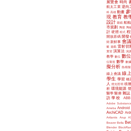
展覽會
時尚
逆向
航太工業
參
動畫
科
高雄
現
教育
教
設計
船舶
眼鏡
市規劃
陶瓷
陶
計
程
硬體
程式
開發
開放原碼
會
新鮮事
聞
雷射切
艇
遊戲
演算法
實習
演
數
教學
數位
數學
位製造
數
擬分析
熱模擬
線
線上會議
學生
學習
橋
人
積
燈光照明
環境能源
析
雜誌
醫學
醫療
訪學校
ABB
Adobe Substanc
Android
Ameba
ArchiCAD
Ard
Artlantis
Arup
A
Bet
Beaver
Bella
Blender
BlockRa