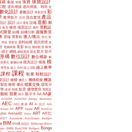
珠寶設計
書籍
珠寶
氣候
泰國
工程
逆向掃描
逆向掃描、時尚
骨
數化設計
彩
參數設計
專案管理
學
產品
教學影片
混合實境
深圳
造船
設計
都
設計
設備
設計運算
景觀設
傢俱
場景設計
磁
傢具
幾何
式開發
虛擬實境
結構
結構分析
者
匯入/匯出
雲端
黑客松
新北
新
議
資料結構
資訊管理
滑鼠
聖家堂
遊
割
電影
電腦繪圖
飾品
圖紙配置
圖塊
碩士
網格
影片
影片
講
網路應用
製造
位形構
數位設計
數位構築
數
模
模具設計
模擬
據視覺化
數據結構
線上教學
獎學金
線上 BIM
線上活動
課程
上課程
鞋業
鞋類設計
機器
梁設計
橋樑
機構模擬
機型人
檔案交換
層製造
雕塑
優化
環境分
聲學
點雲
擴增實境
講座
韓國
瀏覽器
藝術
競賽
AA參
顯示卡
AA
顯示
ACADIA
AchiCAD
Adobe Illustrator
AEC
AI
e
AEC.建築
AI 設計
AIA
APP
AR
Ansys
AP
Apple
ArchCut
ART
uino
Arena4D
ARTC
Arion
SKET
Autodesk
AutoGraph
Badger
BIM
a
BIM產品設計
BIMscript
Bison
Bongo
nger
BMW
BobCAM
Boltgen