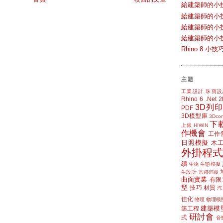
給建築師的小
給建築師的小
給建築師的小
給建築師的小
Rhino 8 
主題
工業設計
珠寶設
Rhino 6
.Net
3D列印
PDF
3D模型庫
3Dcon
下
上銀 HIWIN
作機會
工作
日照模擬
木
外掛程式
續
生物
生態模擬
生設計
光跡追蹤
曲面實業
有限
型
技巧
材質
汽
佳化
物理
物理模
建築模
築工程
研討會
式
音