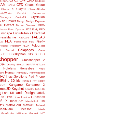
C#
CAD
BricsCAD
C++
Cademy
CAM
CFD
Chaos Group
CATIA
Clayoo
Claude AI
ClimateStudio
siteWorks
Conduit
Connecter
Crystallon
Conveyor
Covid-19
Datakit
s
D5
Design
Design Explorer
ne
Dezact
DIVA
Dezart
Discover
thorse
Driod
Dynamo
E57
Eddy
EEG
Enscape
EvoluteTools
ExactFlat
FABLAB
ressMarine
FabCafe
FEA
Firefly
KO
Felixrender
FEM
Fologram
Hopper
FluidRay
FLUX
o
Galapagos
Fractal
Geco
GFD3D
GHPython
GIS
GJD3D
shopper
Grasshopper 2
r教學
Gravity Sketch
GSAPP
GTeam
Hololens
Honeybee
Hops
Human
ini
Human3D
Hummingbird
IFC
Intact Solutions
iPad
iPhone
iRhino 3D
Iris
Ironbug
IVY
ixRay
Kangaroo
Kangaroo 2
JSON
amba3D
Keyshot
Konstru
KUBRIX
g
Lands Design
Land Kit
Lark光
Lunchbox
LCA
LENA
Linux
Lumion
OS X
madCAM
Mandelbulb 3D
rix
MatrixGold
Maxwell
McNeel
eelMiami
Mecsoft
Mesh
MicroScribe
Millipede
Mindesk
MIT