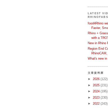
LATEST VI
RHINOFAB
food4Rhino we
Faster, Sma
Rhino + Grass
with a TRO
New in Rhino 
Region End Con
RhinoCAM,
What's new i
文章資料庫
►
2026
(122)
►
2025
(231)
►
2024
(195)
►
2023
(230)
►
2022
(243)