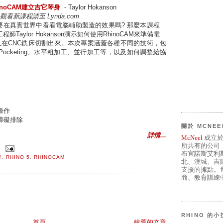
inoCAM建立吉它琴身
- Taylor Hokanson
觀看新課程請至 Lynda.com
要在真實世界中看看電腦輔助製造的效果嗎? 那麼本課程
Taylor Hokanson演示如何使用RhinoCAM來準備電
且在CNC銑床切割出來。本次專案涵蓋各種不同的技術，包
ocketing、水平粗加工、並行加工等，以及如何調整給協
操作
障礙排除
關於 MCNEE
詳情...
McNeel
成立於
所共有的公司
布宜諾斯艾利
程
,
RHINO 5
,
RHINOCAM
北、漢城、吉
支援的據點。世
商、教育訓練中
RHINO 的
首頁
較舊的文章