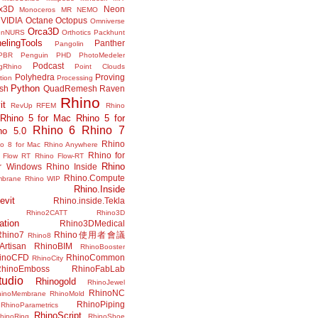
x3D
Neon
Monoceros
MR
NEMO
VIDIA
Octane
Octopus
Omniverse
Orca3D
enNURS
Orthotics
Packhunt
elingTools
Panther
Pangolin
PBR
Penguin
PHD
PhotoMedeler
Podcast
ngRhino
Point Clouds
Polyhedra
Proving
tion
Processing
Python
ish
QuadRemesh
Raven
Rhino
it
RevUp
RFEM
Rhino
Rhino 5 for Mac
Rhino 5 for
Rhino 6
Rhino 7
no 5.0
Rhino
no 8 for Mac
Rhino Anywhere
Rhino for
 Flow RT
Rhino Flow-RT
Rhino
or Windows
Rhino Inside
Rhino.Compute
mbrane
Rhino WIP
Rhino.Inside
evit
Rhino.inside.Tekla
Rhino2CATT
Rhino3D
ation
Rhino3DMedical
Rhino7
Rhino使用者會議
Rhino8
Artisan
RhinoBIM
RhinoBooster
inoCFD
RhinoCommon
RhinoCity
hinoEmboss
RhinoFabLab
udio
Rhinogold
RhinoJewel
RhinoNC
hinoMembrane
RhinoMold
RhinoPiping
RhinoParametrics
RhinoScript
hinoRing
RhinoShoe