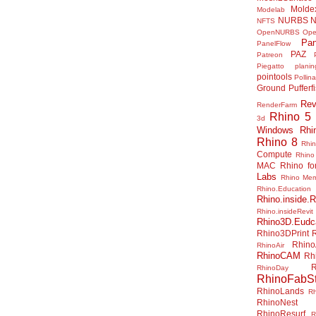
Molde
Modelab
NURBS
N
NFTS
OpenNURBS
Op
Pan
PanelFlow
PAZ
Patreon
Piegatto
plani
pointools
Pollina
Ground
Pufferf
Rev
RenderFarm
Rhino 5
3d
Windows
Rhi
Rhino 8
Rhi
Compute
Rhino
MAC
Rhino f
Labs
Rhino Me
Rhino.Education
Rhino.inside.R
Rhino.insideRevit
Rhino3D.Eudc
Rhino3DPrint
Rhino
RhinoAir
RhinoCAM
Rh
R
RhinoDay
RhinoFabSt
RhinoLands
R
RhinoNest
RhinoResurf
R