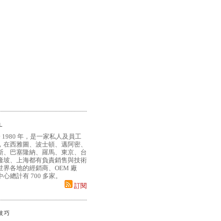
L
 1980 年，是一家私人及員工
，在西雅圖、波士頓、邁阿密、
斯、巴塞隆納、羅馬、東京、台
隆坡、上海都有負責銷售與技術
界各地的經銷商、OEM 廠
心總計有 700 多家。
訂閱
小技巧