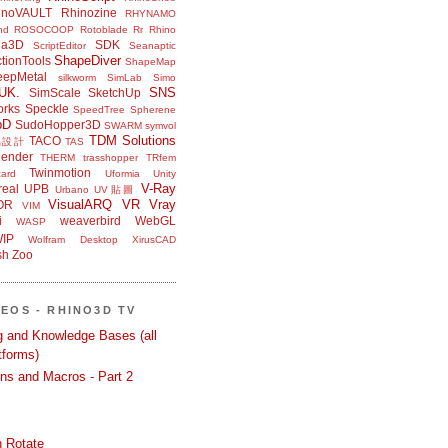
inoVAULT
Rhinozine
RHYNAMO
nd
ROSOCOOP
Rotoblade
Rr Rhino
na3D
SDK
ScriptEditor
Seanaptic
ShapeDiver
tionTools
ShapeMap
eepMetal
silkworm
SimLab
Simo
UK.
SNS
SimScale
SketchUp
orks
Speckle
SpeedTree
Spherene
bD
SudoHopper3D
SWARM
symvol
TDM Solutions
TACO
品設計
TAS
ender
THERM
trasshopper
TRfem
Twinmotion
ard
Uformia
Unity
V-Ray
eal
UPB
Urbano
UV貼圖
VisualARQ
VR
Vray
OR
VIM
i
weaverbird
WebGL
WASP
IP
Wolfram Desktop
XirusCAD
sh
Zoo
DEOS - RHINO3D TV
ng and Knowledge Bases (all
tforms)
ons and Macros - Part 2
 Rotate