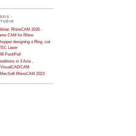
DEOS -
STUDIO
binar: RhinoCAM 2026 -
rter CAM for Rhino
hopper designing a Ring, cut
TEC Laser
R8 PushPull
ditions in 3 Axis ,
 VisualCAD/CAM
n MecSoft RhinoCAM 2023