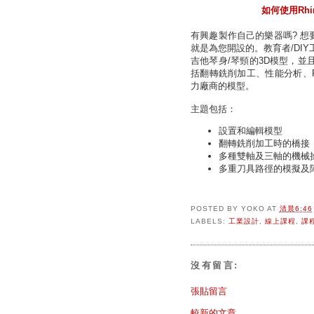
如何使用Rh
有興趣製作自己的樂器嗎? 想
就是為您開設的。教育者/DIY工程師
吉他琴身/琴頸的3D模型，並
括翻轉銑削加工、性能分析、P
力廠商的模型。
主題包括：
設置和編輯模型
翻轉銑削加工時的橋接
多種雙軸及三軸的機械
多重刀具路徑的模擬及
POSTED BY
YOKO
AT
清晨6:46
LABELS:
工業設計
,
線上課程
,
課
沒有留言:
張貼留言
較新的文章